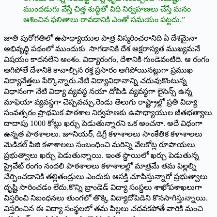
ముందడుగు వేస్తే చిత్త శుద్ధితో విధి నిర్వహణలు చేస్తే మనం
ఆశించిన ఫలితాలు రావడానికి ఎంతో సమయం పట్టదు.”
జాతి పురోగతిలో ఉపాధ్యాయుల పాత్ర విస్మరించరానిది ఏ దేశమైనా
అభివృద్ధి పథంలో ముందుకు సాగడానికి దేశ అక్షరాస్యత ముఖ్యమనే
విషయం కాదనలేని అంశం. విద్యారంగం, దేశానికి గుండెవంటిది. ఆ రంగం
ఆగిపోతే దేశానికి కావాల్సిన రక్త ప్రసారం ఆగిపోయినట్లుగా ప్రముఖ
విద్యావేత్తలు పేర్కొన్నారు.నేటి విద్యావిధానాన్ని చదువుకొంటున్న
విధానంగా నేటి విద్యా వ్యవస్థ నయా దోపిడి వ్యవస్థగా లైసెన్స్ ఉన్న
మాఫియా వ్యవస్థగా చెప్పవచ్చు.రెండు తెలుగు రాష్ట్రాల్లో ప్రతి విద్యా
సంవత్సరం ప్రాథమిక పాఠశాల నిర్వహణకు ఉపాధ్యాయుల జీతభత్యాలు
దాదాపు 1000 కోట్లు ఖర్చు పెడుతున్నారని ఒక అంచనా. అదే విధంగా
ఉన్నత పాఠశాలలు. జూనియర్‌, ‌డిగ్రీ కళాశాలలు సాంకేతిక కళాశాలలు
మెడికల్‌ ‌పిజి కళాశాలలు సంబంధించి మరిన్ని వేలకోట్ల రూపాయలు
ప్రభుత్వాలు ఖర్చు పెడుతున్నాయి. ఇంత స్థాయిలో ఖర్చు పెడుతున్న
ప్రైవేట్‌ ‌రంగం నందలి పాఠశాలలు కళాశాలల్లో మాత్రమే తమ పిల్లల్ని
చేర్పించడానికి తల్లితండ్రులు ఎందుకు ఆసక్తి చూపిస్తున్నారో ప్రభుత్వాలు
దృష్టి సారించడం లేదు.కొన్ని బ్రాండెడ్‌ ‌విద్యా సంస్థలు శాఖోపశాఖలుగా
విస్తరించి నిబంధనలు తుంగలో తొక్కి విద్యాదోపిడిని కొనసాగిస్తున్నాయి.
విస్తరించిన ఈ విద్యా సంస్థలలో తమ పిల్లలు చదవకపోతే వారికి మంచి