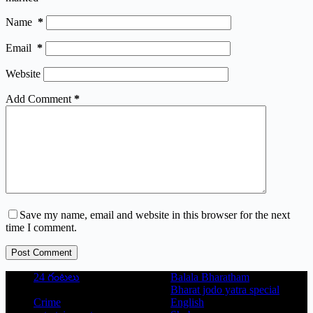
Name
*
Email
*
Website
Add Comment
*
Save my name, email and website in this browser for the next
time I comment.
Post Comment
24 గంటలు
Balala Bharatham
Bharat jodo yatra special
Crime
English