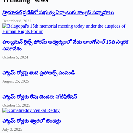
‌హ్రిమాచల్‌ ‌ప్రదేశ్‌లో పభుత్వ ఏర్పాటుకు కాంగ్రెస్‌ ‌సన్నాహాలు
December 8, 2022
హ్యూమన్‌ రైట్స్‌ ఫోరమ్‌ ఆధ్వర్యంలో నేడు బాలగోపాల్‌ 15వ స్మారక
సమావేశం
October 5, 2024
హ్యామ్‌ రోడ్లపై తుది ప్రపోజల్స్‌ పంపండి
August 25, 2025
హ్యామ్‌ రోడ్లకు రేపు టెండరు నోటిఫికేషన్‌
October 15, 2025
హ్యామ్‌ రోడ్లకు త్వరలో టెండర్లు
July 3, 2025