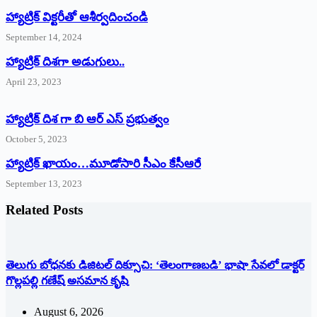
హ్యాట్రిక్‌ ‌విక్టరీతో ఆశీర్వదించండి
September 14, 2024
‌హ్యాట్రిక్‌ ‌దిశగా అడుగులు..
April 23, 2023
హ్యాట్రిక్ దిశ గా బి ఆర్ ఎస్ ప్రభుత్వం
October 5, 2023
హ్యాట్రిక్‌ ‌ఖాయం…మూడోసారి సీఎం కేసీఆరే
September 13, 2023
Related Posts
తెలుగు బోధనకు డిజిటల్ దిక్సూచి: ‘తెలంగాణబడి’ భాషా సేవలో డాక్టర్
గొల్లపల్లి గణేష్ అసమాన కృషి
August 6, 2026