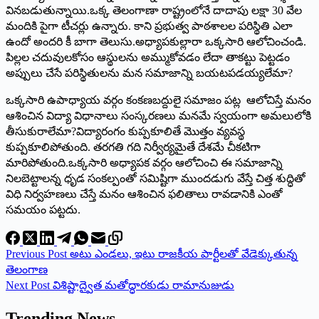
వినబడుతున్నాయి.ఒక్క తెలంగాణా రాష్ట్రంలోనే దాదాపు లక్షా 30 వేల
మందికి పైగా టీచర్లు ఉన్నారు. కాని ప్రభుత్వ పాఠశాలల పరిస్థితి ఎలా
ఉందో అందరి కీ బాగా తెలుసు.అధ్యాపకుల్లారా ఒక్కసారి ఆలోచించండి.
పిల్లల చదువులకోసం ఆస్థులను అమ్ముకోవడం లేదా తాకట్టు పెట్టడం
అప్పులు చేసే పరిస్థితులను మన సమాజాన్ని బయటపడయ్యలేమా?
ఒక్కసారి ఉపాధ్యాయ వర్గం కంకణబద్దులై సమాజం పట్ల ఆలోచిస్తే మనం
ఆశించిన విద్యా విధానాలు సంస్కరణలు మనమే స్వయంగా అమలులోకి
తీసుకురాలేమా?విద్యారంగం కుప్పకూలితే మొత్తం వ్యవస్థ
కుప్పకూలిపోతుంది. తరగతి గది నిర్వీర్యమైతే దేశమే చీకటిగా
మారిపోతుంది.ఒక్కసారి అధ్యాపక వర్గం ఆలోచించి ఈ సమాజాన్ని
నిలబెట్టాలన్న ధృడ సంకల్పంతో సమిష్టిగా ముందడుగు వేస్తే చిత్త శుద్ధితో
విధి నిర్వహణలు చేస్తే మనం ఆశించిన ఫలితాలు రావడానికి ఎంతో
సమయం పట్టదు.
Previous
Post
అటు ఎండలు, ఇటు రాజకీయ పార్టీలతో వేడెక్కుతున్న
తెలంగాణ
Next
Post
విశిష్టాద్వైత మతోద్ధారకుడు రామానుజుడు
Trending News