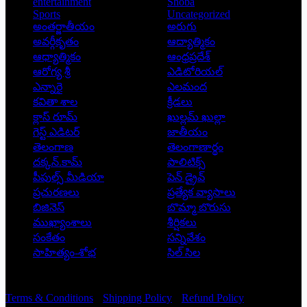
entertainment
Shoba
Sports
Uncategorized
అంతర్జాతీయం
అరుగు
అవర్గీకృతం
ఆద్యాత్మికం
ఆధ్యాత్మికం
ఆంధ్రప్రదేశ్
ఆరోగ్య శ్రీ
ఎడిటోరియల్
ఎన్నారై
ఎలమంద
కవితా శాల
క్రీడలు
క్లాస్ రూమ్
ఖుల్లమ్ ఖుల్లా
గెస్ట్ ఎడిటర్
జాతీయం
తెలంగాణ
తెలంగాణార్థం
దక్కన్.కామ్
పాలిటిక్స్
పీపుల్స్ ‌మీడియా
పెన్ డ్రైవ్
ప్రచురణలు
ప్రత్యేక వ్యాసాలు
బిజినెస్
బొమ్మా బొరుసు
ముఖ్యాంశాలు
శీర్షికలు
సంకేతం
సన్నివేశం
సాహిత్యం-శోభ
సిల్ సిల
Copyright © 2026 - Prajatantra
Terms & Conditions
Shipping Policy
Refund Policy