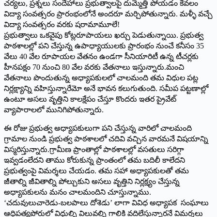
చర్యలు, ప్రశ్నలు సందేహాలు ప్రభుత్వాలపై దుమ్మెత్తి పోయడం కేవలం
విద్యా సంవత్సరం ప్రారంభంలోనే అందరూ మర్చిపోతున్నారు. మళ్ళీ వచ్చే
విద్యా సంవత్సరం వరకు షరామామూలే!
ప్రభుత్వాలు ఒకవైపు కోట్లరూపాయలు ఖర్చు పెడుతున్నాయి. ప్రభుత్వ
పాఠశాలల్లో పని చేస్తున్న ఉపాధ్యాయులకు ప్రారంభం నుంచే కనీసం 35
వేలు 40 వేల రూపాయల వేతనం ఉండగా సీనియారిటీ ఉన్న టీచర్లకు
హీనపక్షం 70 నుంచి 80 వేల వరకు వేతనాలు ఇస్తున్నారు.మంచి
వేతనాలు పొందుతున్న అధ్యాపకులలో చాలమంది తమ విధుల పట్ల
నిర్లక్ష్యాన్ని వహిస్తున్నారేమో అనే భావన కలుగుతుంది. సమీప పట్టణాల్లో
ఉంటూ అసలు వృత్తిని కాలక్షేపం చేస్తూ కొందరు ఇతర ప్రైవేట్‌
‌వ్యాపారాలలో మునిగిపోతున్నారు.
ఈ రోజు ప్రభుత్వ అధ్యాపకులుగా పని చేస్తున్న వారిలో చాలమంది
గ్రామాల నుండి ప్రభుత్వ పాఠశాలలో చదివి వచ్చిన వారమనే విషయాన్ని
విస్మరిస్తున్నారు.గ్రామీణ ప్రాంతాల్లో పాఠశాలల్లో వసతులు సరిగ్గా
ఇవ్వడంలేదని తాము కోరుకున్న ప్రాంతంలో తమ బదిలీ కాలేదని
ప్రభుత్వంపై విమర్శలు చేయడం. తమ సహా అధ్యాపకులతో తమ
జీతాల్ని జీవితాల్ని పోల్చుకుని అసలు వృత్తిని నిర్లక్ష్యం చేస్తున్న
అధ్యాపకులను మనం చాలమందిని చూస్తున్నాము.
‘చదువులుచారెడు-బలపాలు దోశెడు’ లాగా వివిధ అధ్యాపక సంఘాలు
ఆధిపత్యపోరులో విధుల్ని విలువల్ని గాలికి వదిలేస్తున్నారనే విమర్శలు