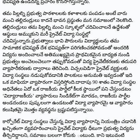
భవిష్యత్‌ ఉం‌డదన్న ప్రచారం కొనసాగిస్తున్నారు.
తమ పిల్లల్ని ప్రభుత్వ పాఠశాలలకు కళాశాలకు పంపడం అంటే వారు
మంచి తల్లిదండ్రులు కాదనే భావన ప్రస్థుతం మన సమాజంలో నెలకొంది.
తల్లిదండ్రులు తమ పిల్లల్ని మంచి స్కూళ్ళలో చదివించాలనే ఉద్ధేశంతో
ఆస్థులు అమ్ముకుని మరీ ప్రైవేట్‌ ‌విద్యా సంస్థల్లో
చదివిస్తున్నారు.ప్రభుత్వాలు భావి పౌరులను విద్యార్థులను తమ
సామాజిక భవిష్యత్‌ ‌దేశ భవిష్యత్‌గా పరిగణించకపోవడంతో అందరికి
విద్యను అందించాలనే అతిముఖ్యమైన ప్రాథమికమైన బాధ్యత నుండి
ప్రభుత్వం అంచెలంచెలుగా తప్పుకోవడంతో విద్య ప్రైవేటీకరణకు తదుపరి
వ్యాపారీకరణకు ద్వారాలు తెరిచింది. విచ్చలవిడిగా ప్రైవేట్‌ ‌వ్యక్తులకు
విద్యా సంస్థలు నడుపుకోవడానికి పాలకులు అనుమతి ఇవ్వడంతో ఇది
ఒక మాఫియా వ్యాపారంగా విస్తరిస్తోంది.దాదాపు 90 శాతం విద్యా సంస్థల
అధినేతలు ఏదో ఒక రాజకీయ పార్టీలో కీలక స్థాయిలో పని చేస్తుండటం
‘విద్యారాజకీయ’ వ్యాపారులు సిండికేట్‌గా మారడం, రాజకీయ పార్టీల
అండదండలు పుష్కలంగా ఉండటంతో విద్యా వ్యాపారమై ఆ వ్యాపారం
కలుషితమై మొత్తం వ్యవస్థను బ్రష్టుపటిస్తున్నాయి.
కార్పోరేట్‌ ‌విద్యా సంస్థలు చేస్తున్న విద్యా వ్యాపారాన్ని నియంత్రిం చడానికి
ఖచ్చితంగా వ్యవహరించాలని ప్రైవేట్‌ ‌విద్యాకు ధీటుగా ప్రభుత్వ విద్యను
తీర్చిదిద్దాలని, సమాజం బలంగా కోరుకు ంటుంది. కాని ఇటువంటి