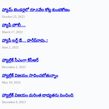
హ్యామ్‌ ‌టెండర్లలో రూ.8వేల కోట్ల కుంభకోణం
October 25, 2025
హ్యాపీ హొలీ….
March 17, 2022
హ్యాపీ బర్త్ ‌డే… హరీష్‌రావు..!
June 2, 2022
హ్యాట్రిక్‌ ‌సీఎంగా కేసీఆర్‌
December 2, 2023
హ్యాట్రిక్‌ విజయం సాధించబోతున్నాం
May 18, 2024
హ్యాట్రిక్ విజయం మరింత బాధ్యతను పెంచింది
December 9, 2023