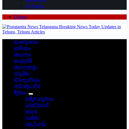
24 గంటలు
EPaper
ముఖ్యాంశాలు
జాతీయం
తెలంగాణ
ఆంధ్రప్రదేశ్
తెలంగాణార్థం
సన్నివేశం
బొమ్మా బొరుసు
సాహిత్యం-శోభ
శీర్షికలు
ప్రత్యేక వ్యాసాలు
ఎడిటోరియల్
అరుగు
సంకేతం
దక్కన్.కామ్