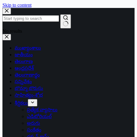
Skip to content
No results
ముఖ్యాంశాలు
జాతీయం
తెలంగాణ
ఆంధ్రప్రదేశ్
తెలంగాణార్థం
సన్నివేశం
బొమ్మా బొరుసు
సాహిత్యం-శోభ
శీర్షికలు
ప్రత్యేక వ్యాసాలు
ఎడిటోరియల్
అరుగు
సంకేతం
దక్కన్.కామ్