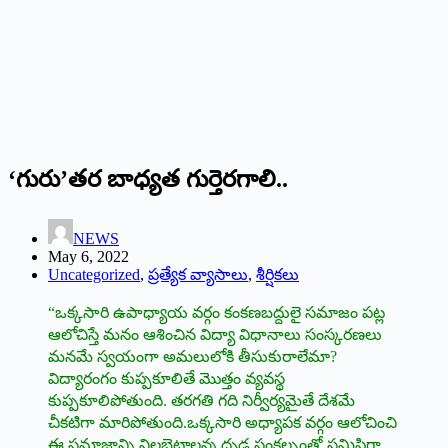
‘గురు’తర బాధ్యత గుర్తెరగాలి..
NEWS
May 6, 2022
Uncategorized
,
ప్రత్యేక వ్యాసాలు
,
శీర్షికలు
“ఒక్కసారి ఉపాధ్యాయ వర్గం కంకణబద్దులై సమాజం పట్ల
ఆలోచిస్తే మనం ఆశించిన విద్యా విధానాలు సంస్కరణలు
మనమే స్వయంగా అమలులోకి తీసుకురాలేమా?
విద్యారంగం కుప్పకూలితే మొత్తం వ్యవస్థ
కుప్పకూలిపోతుంది. తరగతి గది నిర్వీర్యమైతే దేశమే
చీకటిగా మారిపోతుంది.ఒక్కసారి అధ్యాపక వర్గం ఆలోచించి
ఈ సమాజాన్ని నిలబెట్టాలన్న ధృడ సంకల్పంతో సమిష్టిగా