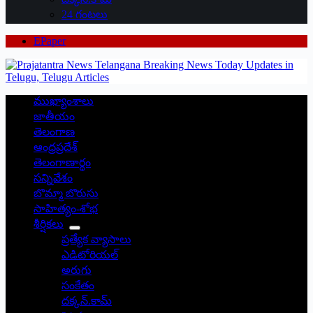
24 గంటలు
EPaper
ముఖ్యాంశాలు
జాతీయం
తెలంగాణ
ఆంధ్రప్రదేశ్
తెలంగాణార్థం
సన్నివేశం
బొమ్మా బొరుసు
సాహిత్యం-శోభ
శీర్షికలు
ప్రత్యేక వ్యాసాలు
ఎడిటోరియల్
అరుగు
సంకేతం
దక్కన్.కామ్