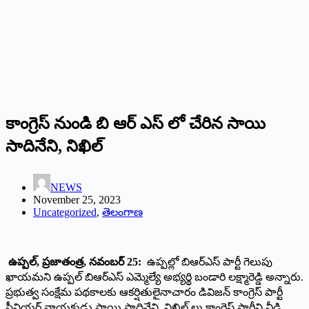
కాంగ్రెస్ నుండి బి ఆర్ ఎస్ లో చేరిన సాయి
సాదినేని, నిఖిల్
NEWS
November 25, 2023
Uncategorized
,
తెలంగాణ
ఉప్పల్, ప్రజాతంత్ర, నవంబర్ 25:
ఉప్పల్లో బిఆర్ఎస్ పార్టీ గెలుపు
ఖాయమని ఉప్పల్ బిఆర్ఎస్ ఎమ్మెల్యే అభ్యర్థి బండారి లక్ష్మారెడ్డి అన్నారు.
ప్రభుత్వ సంక్షేమ పథకాలకు ఆకర్షితులైనాచారం డివిజన్ కాంగ్రెస్ పార్టీ
సీనియర్ నాయకుడు సాయి సాదినేని, నిఖిల్ లు కాంగ్రెస్ పార్టీని వీడి