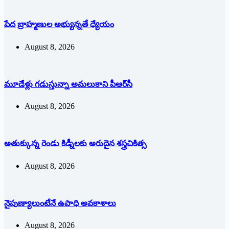
పేద బ్రాహ్మణుల అభ్యున్నతే ధ్యేయం
August 8, 2026
మూడేళ్లు గ‌డుస్తున్నా అమ‌లుకాని పీఆర్‌సీ
August 8, 2026
అతుక్కున్న రెండు కిడ్నీలకు అరుదైన శస్త్రచికిత్స
August 8, 2026
నైపుణ్యాలుంటేనే ఉపాధి అవకాశాలు
August 8, 2026