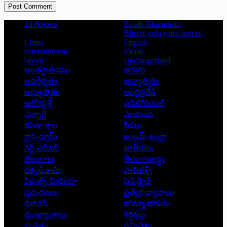
Post Comment
24 గంటలు
Balala Bharatham
Bharat jodo yatra special
Crime
English
entertainment
Shoba
Sports
Uncategorized
అంతర్జాతీయం
అరుగు
అవర్గీకృతం
ఆద్యాత్మికం
ఆధ్యాత్మికం
ఆంధ్రప్రదేశ్
ఆరోగ్య శ్రీ
ఎడిటోరియల్
ఎన్నారై
ఎలమంద
కవితా శాల
క్రీడలు
క్లాస్ రూమ్
ఖుల్లమ్ ఖుల్లా
గెస్ట్ ఎడిటర్
జాతీయం
తెలంగాణ
తెలంగాణార్థం
దక్కన్.కామ్
పాలిటిక్స్
పీపుల్స్ ‌మీడియా
పెన్ డ్రైవ్
ప్రచురణలు
ప్రత్యేక వ్యాసాలు
బిజినెస్
బొమ్మా బొరుసు
ముఖ్యాంశాలు
శీర్షికలు
సంకేతం
సన్నివేశం