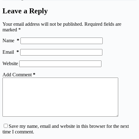
Leave a Reply
Your email address will not be published.
Required fields are
marked
*
Name
*
Email
*
Website
Add Comment
*
Save my name, email and website in this browser for the next
time I comment.