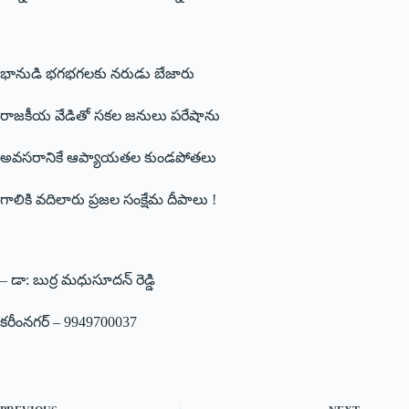
భానుడి భగభగలకు నరుడు బేజారు
రాజకీయ వేడితో సకల జనులు పరేషాను
అవసరానికే ఆప్యాయతల కుండపోతలు
గాలికి వదిలారు ప్రజల సంక్షేమ దీపాలు !
– డా: బుర్ర మధుసూదన్‌ ‌రెడ్డి
కరీంనగర్‌ – 9949700037