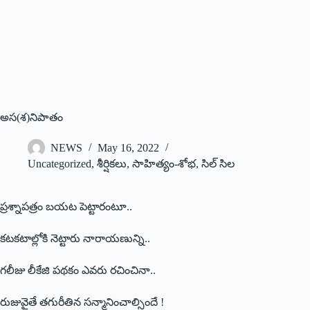
అస(శ)నిపాతం
NEWS
May 16, 2022
Uncategorized
,
శీర్షికలు
,
సాహిత్యం-శోభ
,
సిల్ సిల
ప్రశ్నాపత్రం బయట పెట్టారంటూ..
కటకటాల్లోకి నెట్టారు నారాయణున్ని..
గలీజు లీకేజి పథకం ఎవరు రచించినా..
రుజువైతే తగురీతిన సన్మానించాల్సిందే !