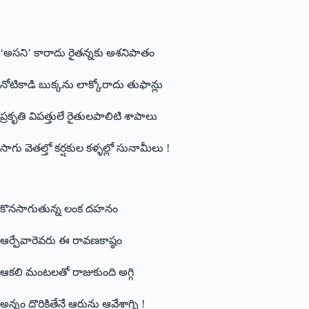
‘అసని’ కారాదు రైతన్నకు అశనిపాతం
నోటికాడి బుక్కను లాక్కోరాదు తుఫాన్లు
ప్రకృతి విపత్తులే రైతులపాలిటి శాపాలు
సాగు వెతల్తో కర్షకుల కళ్ళల్లో సునామీలు !
కొనసాగుతున్న లంక దహనం
ఆర్పేవారెవరు ఈ రావణకాష్ఠం
ఆకలి మంటలతో రాజుకుంది అగ్గి
అన్నం దొరికితేనే ఆరును ఆవేశాగ్ని !