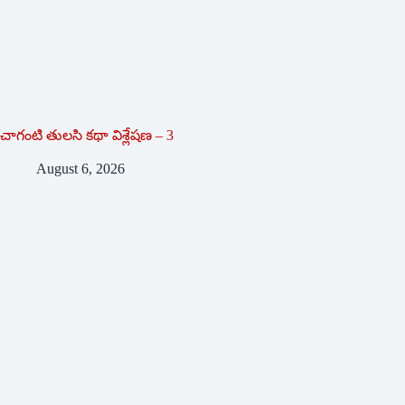
చాగంటి తులసి కథా విశ్లేషణ – 3
August 6, 2026