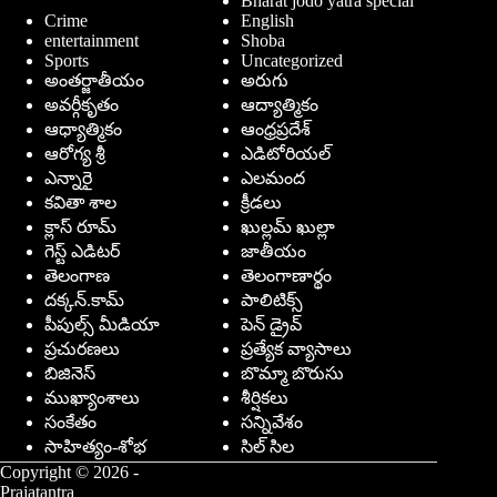
Bharat jodo yatra special
Crime
English
entertainment
Shoba
Sports
Uncategorized
అంతర్జాతీయం
అరుగు
అవర్గీకృతం
ఆద్యాత్మికం
ఆధ్యాత్మికం
ఆంధ్రప్రదేశ్
ఆరోగ్య శ్రీ
ఎడిటోరియల్
ఎన్నారై
ఎలమంద
కవితా శాల
క్రీడలు
క్లాస్ రూమ్
ఖుల్లమ్ ఖుల్లా
గెస్ట్ ఎడిటర్
జాతీయం
తెలంగాణ
తెలంగాణార్థం
దక్కన్.కామ్
పాలిటిక్స్
పీపుల్స్ ‌మీడియా
పెన్ డ్రైవ్
ప్రచురణలు
ప్రత్యేక వ్యాసాలు
బిజినెస్
బొమ్మా బొరుసు
ముఖ్యాంశాలు
శీర్షికలు
సంకేతం
సన్నివేశం
సాహిత్యం-శోభ
సిల్ సిల
Copyright © 2026 -
Prajatantra