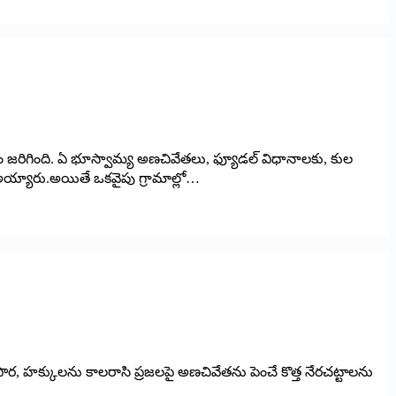
టం జరిగింది. ఏ భూస్వామ్య అణచివేతలు, ఫ్యూడల్ విధానాలకు, కుల
‌ అయ్యారు.అయితే ఒకవైపు గ్రామాల్లో…
పౌర, హక్కులను కాలరాసి ప్రజలపై అణచివేతను పెంచే కొత్త నేరచట్టాలను