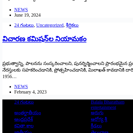
NEWS
June 19, 2024
24 గంటలు
,
Uncategorized
,
శీర్షికలు
విచారణ కమిషన్‌ల నియామకం
ప్రభుత్వాన్ని, పాలనను సంస్కరించాలని, పునర్నిర్మించాలని ప్రారంభ
నేరస్తులకు సహకరించడానికి, ప్రోత్సహించడానికి, మిలాఖత్ కావడానికి దార
1956…
NEWS
February 4, 2023
24 గంటలు
Balala Bharatham
entertainment
అంతర్జాతీయం
అరుగు
ఆంధ్రప్రదేశ్
ఆరోగ్య శ్రీ
కవితా శాల
క్రీడలు
జాతీయం
తెలంగాణ