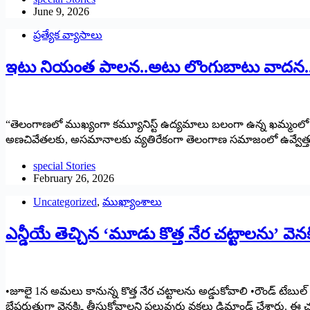
June 9, 2026
ప్రత్యేక వ్యాసాలు
ఇటు నియంత పాలన..అటు లొంగుబాటు వాదన..
“తెలంగాణలో ముఖ్యంగా కమ్యూనిస్ట్‌ ఉద్యమాలు బలంగా ఉన్న ఖమ్మంలో పే
అణచివేతలకు, అసమానాలకు వ్యతిరేకంగా తెలంగాణ సమాజంలో ఉవ్వేత్తు ఎగిసి
special Stories
February 26, 2026
Uncategorized
,
ముఖ్యాంశాలు
ఎన్డీయే తెచ్చిన ‘మూడు కొత్త నేర చట్టాలను’ వెనక
•జూలై 1న అమలు కానున్న కొత్త నేర చట్టాలను అడ్డుకోవాలి •రౌండ్ టేబుల
బేషరుతుగా వెనక్కి తీసుకోవాలని పలువురు వక్తలు డిమాండ్ చేశారు. ఈ