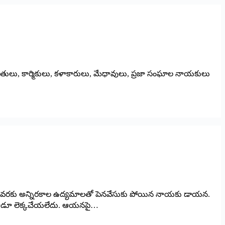
ు, రైతులు, కార్మికులు, కళాకారులు, మేధావులు, ప్రజా సంఘాల నాయకులు
టం వరకు అన్నిరకాల ఉద్యమాలతో పెనవేసుకు పోయిన నాయకు డాయన.
ని ఏనాడూ లెక్కచేయలేదు. ఆయనపై…