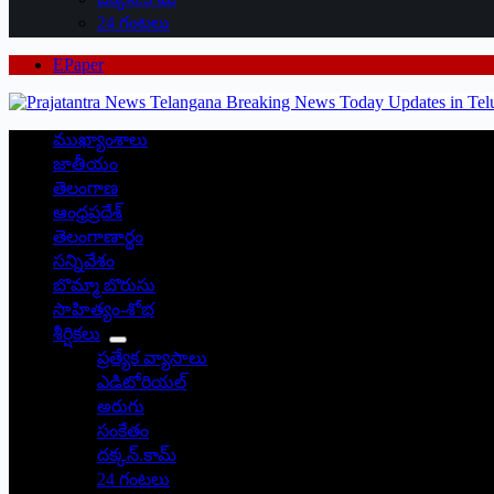
24 గంటలు
EPaper
ముఖ్యాంశాలు
జాతీయం
తెలంగాణ
ఆంధ్రప్రదేశ్
తెలంగాణార్థం
సన్నివేశం
బొమ్మా బొరుసు
సాహిత్యం-శోభ
శీర్షికలు
ప్రత్యేక వ్యాసాలు
ఎడిటోరియల్
అరుగు
సంకేతం
దక్కన్.కామ్
24 గంటలు