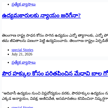
ప్రత్యేక వ్యాసాలు
ఉద్యమకారులకు న్యాయం జరిగేనా?
తెలంగాణ రాష్ట్ర సాధన కోసం సాగిన ఉద్యమం ఎన్నో త్యాగాలకు, ఎన్నో పోరా
తమ జీవితాలను పణంగా పెట్టి ఉద్యమించారు. తెలంగాణ రాష్ట్రం ఏర్పడితే 
special Stories
July 21, 2026
ప్రత్యేక వ్యాసాలు
పౌర హక్కుల కోసం పరితపించిన మేధావి బాల గో
“ఆదివాసీ ఉద్యమం నుంచి విప్లవోద్యమం వరకు, పౌరహక్కుల ఉద్యమ
ఎక్కడ అన్యాయం, వివక్ష, అణిచివేత, అసమానతలు కనిపించినా నిష్కర్షగ
special Stories