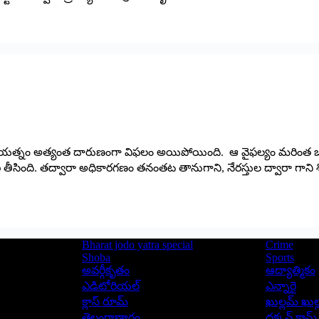
మైన ప్రయత్నం అత్యంత దారుణంగా విఫలం అయిపోయింది. ఆ వైఫల్యం మరింత బహ
ి తీసింది. తద్వారా అధికారగణం తనంతట తానుగాని, నేరస్తుల ద్వారా గాని శి
Bharat jodo yatra special
Crime
Shoba
Sports
అవర్గీకృతం
ఆద్యాత్మికం
ఎడిటోరియల్
ఎన్నారై
క్లాస్ రూమ్
ఖుల్లమ్ ఖుల్
తెలంగాణార్థం
దక్కన్.కామ్