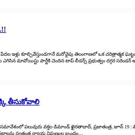
!!
దల ఇళ్లు కూల్చివేస్తుండగానే మరోవైపు తెలంగాణలో ఒక చరిత్రాత్మక ఘట్
న మావోయిస్టు‌ పార్టీకి చెందిన టాప్‌ లీడర్స్‌ ప్రభుత్వం దగ్గర సరెండర్
్కి తీసుకోవాలి
్ సమావేశంలో పలువురు వక్తల డిమాండ్ ఖైరతాబాద్, ప్రజాతంత్ర, జూన్ 19 : 
 చట్టాలను స్వతంత్ర న్యాయ నిపుణుల బృందం…