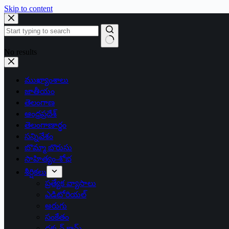
Skip to content
No results
ముఖ్యాంశాలు
జాతీయం
తెలంగాణ
ఆంధ్రప్రదేశ్
తెలంగాణార్థం
సన్నివేశం
బొమ్మా బొరుసు
సాహిత్యం-శోభ
శీర్షికలు
ప్రత్యేక వ్యాసాలు
ఎడిటోరియల్
అరుగు
సంకేతం
దక్కన్.కామ్