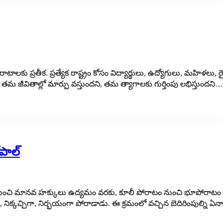
టాలకు ప్రతీక. ప్రత్యేక రాష్ట్రం కోసం విద్యార్థులు, ఉద్యోగులు, మహిళల
తమ జీవితాల్లో మార్పు వస్తుందని, తమ త్యాగాలకు గుర్తింపు లభిస్తుందని…
పాల్
ం నుంచి మానవ హక్కులు ఉద్యమం వరకు, కూలీ పోరాటం నుంచి భూపోరా
ా, నిక్కచ్చిగా, నిర్భయంగా పోరాడాడు. ఈ క్రమంలో వచ్చిన బెదిరింపుల్