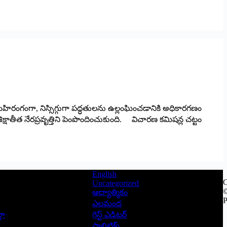
ిరంగంగా, నిస్సిగ్గుగా పద్ధతులను ఉల్లంఘించడానికి అధికారగణం
క్షాతీత నేరప్రవృత్తిని పెంపొందించుకుంది. విచారణ కమిషన్ల చట్టం
English
C
Uncategorized
©
ఆధ్యాత్మికం
P
ఎలమంద
లా
గెస్ట్ ఎడిటర్
పాలిటిక్స్