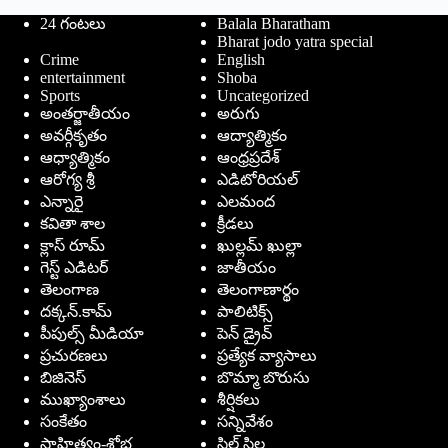
24 గంటలు
Balala Bharatham
Bharat jodo yatra special
Crime
English
entertainment
Shoba
Sports
Uncategorized
అంతర్జాతీయం
అరుగు
అవర్గీకృతం
ఆద్యాత్మికం
ఆధ్యాత్మికం
ఆంధ్రప్రదేశ్
ఆరోగ్య శ్రీ
ఎడిటోరియల్
ఎన్నారై
ఎలమంద
కవితా శాల
క్రీడలు
క్లాస్ రూమ్
ఖుల్లమ్ ఖుల్లా
గెస్ట్ ఎడిటర్
జాతీయం
తెలంగాణ
తెలంగాణార్థం
దక్కన్.కామ్
పాలిటిక్స్
పీపుల్స్ ‌మీడియా
పెన్ డ్రైవ్
ప్రచురణలు
ప్రత్యేక వ్యాసాలు
బిజినెస్
బొమ్మా బొరుసు
ముఖ్యాంశాలు
శీర్షికలు
సంకేతం
సన్నివేశం
సాహిత్యం-శోభ
సిల్ సిల