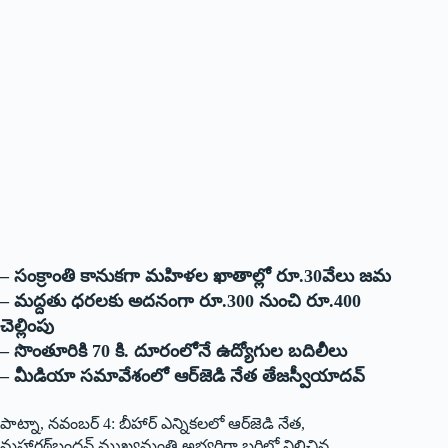
– సంక్రాంతి కానుకగా మహిళల ఖాతాల్లో రూ.30వేలు జమ
– మద్దతు ధరలకు అదనంగా రూ.300 నుంచి రూ.400
చెల్లింపు
– సొంతూరికి 70 కి. దూరంలోనే ఉద్యోగుల బదిలీలు
– మీడియా సమావేశంలో ఆర్‌జెడి నేత తేజస్వీయాదవ్‌
‌పాట్నా, నవంబర్‌ 4: ‌బీహార్‌ ఎన్నికలలో ఆర్‌జెడి నేత,
మహాగఠ్‌బంధన్‌ ‌ముఖ్యమంత్రి అభ్యర్థిగా బరిలో నిలిచిన