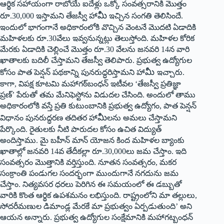
ఆర్థిక సహాయంగా రాబోయే ఐదేళ్లు ఒక్కో సంవత్సరానికి మొత్తం
మీ
రూ.30,000 ఇస్తామని తేజస్వీ హా
ఇచ్చిన సంగతి తెలిసిందే.
ఇందులో భాగంగానే అధికారంలోకి వొచ్చిన వెంటనే మొదటి ఏడాదికి
మహిళలకు రూ.30వేలు ఇవ్వనున్నట్లు తెలుస్తోంది. మహిళల కోరిక
మేరకు ఏడాదికి చెల్లించే మొత్తం రూ.30 వేలను జనవరి 14న వారి
ఖాతాలకు బదిలీ చేస్తామని తేజస్వీ తెలిపారు. ప్రభుత్వ ఉద్యోగుల
మీ
కోసం పాత పెన్షన్‌ ‌పథకాన్ని పునరుద్ధరిస్తామని హా
ఇచ్చారు.
కాగా, విపక్ష కూటమి మహాగఠ్‌బంధన్‌ ఇటీవల ‘తేజస్వీ ప్రతిజ్ఞా
ప్రణ్‌’ ‌పేరుతో తమ మేనిఫెస్టోను విడుదల చేసింది. అందులో తాము
అధికారంలోకి వస్తే ప్రతి కుటుంబానికి ప్రభుత్వ ఉద్యోగం, పాత పెన్షన్‌
మీ
‌విధానం పునరుద్ధరణ తదితర హా
లను అమలు చేస్తామని
పేర్కొంది. రైతులకు నీటి పారుదల కోసం ఉచిత విద్యుత్‌
అం‌దిస్తాము. మై బహీన్‌ ‌మాన్‌ ‌యోజన కింద మహిళల బ్యాంకు
ఖాతాల్లో జనవరి 14వ తేదీకల్లా రూ.30,000లు జమ చేస్తాం. ఇది
సంవత్సరం మొత్తానికి వర్తిస్తుంది. నూతన సంవత్సరం, మకర
సంక్రాంతి పండుగల సందర్భంగా ముందుగానే నగదును జమ
చేస్తాం. నిత్యవసర ధరలు పెరిగిన ఈ సమయంలో ఈ డబ్బుతో
వారికి కొంత ఆర్థిక ఉపశమనం లభిస్తుంది. రాష్ట్రంలోని మా తల్లులు,
సోదరీమణుల డిమాండ్ల మేరకే మా ప్రభుత్వం ఏర్పడుతుంది’ అని
ఆయన అన్నారు. ప్రభుత్వ ఉద్యోగుల సంక్షేమానికి మహాగట్బంధన్‌