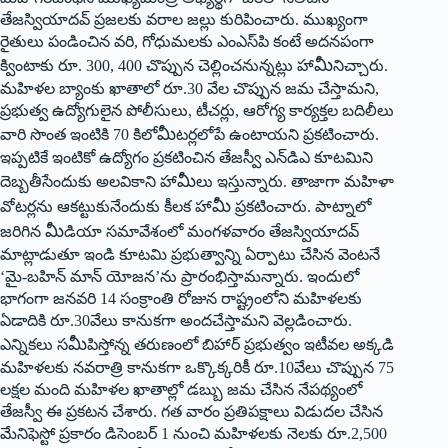
తేజస్వియాదవ్‌ ‌ప్రజలకు వరాల జల్లు కురిపించారు. ముఖ్యంగా
రైతులు పండించిన వరి, గోధుమలకు ఎంఎస్‌పి కంటే అదనపంగా
మీ
క్వింటాకు రూ. 300, 400 చొప్పున చెల్లించనున్నట్లు హా
నిచ్చారు.
మహిళల బ్యాంకు ఖాతాలో రూ.30 వేల చొప్పున జమ చేస్తామని,
ప్రభుత్వ ఉద్యోగులైన పోలీసులు, టీచర్లు, ఆరోగ్య కార్యక్తల బదిలీలు
మీ
వారి సొంత ఇంటికి 70 కిలో
టర్లలోపే ఉంటాయని ప్రకటించారు.
ఇప్పటికే ఇంటికో ఉద్యోగం ప్రకటించిన తేజస్వీ ఎన్‌డిఎ కూటమిని
మీ
దెబ్బతీసేందుకు అలవికాని హా
లు ఇస్తున్నారు. తాజాగా మహిళా
మీ
వోటర్లను ఆకట్టుకునేందుకు ‌కీలక హా
ప్రకటించారు. పాట్నాలో
మీ
జరిగిన
డియా సమావేశంలో మంగళవారం తేజస్వియాదవ్‌
‌మాట్లాడుతూ ఇండి కూటమి ప్రభుత్వాన్ని ఏర్పాటు చేసిన వెంటనే
‘మై-బహిన్‌ ‌మాన్‌ ‌యోజన’ను ప్రారంభిస్తామన్నారు. ఇందులో
భాగంగా జనవరి 14 సంక్రాంతి రోజున రాష్ట్రంలోని మహిళలకు
ఏడాదికి రూ.30వేలు కానుకగా అందచేస్తామని వెల్లడించారు.
మీ
ఎన్నికలు స
పిస్తోన్న తరుణంలో బిహార్‌ ‌ప్రభుత్వం ఇటీవల అక్కడి
మహిళలకు నవరాత్రి కానుకగా ఒక్కొక్కరికీ రూ.10వేలు చొప్పున 75
లక్షల మంది మహిళల ఖాతాల్లో డబ్బు జమ చేసిన నేపథ్యంలో
తేజస్వీ ఈ ప్రకటన చేశారు. గత వారం ప్రతిపక్షాలు విడుదల చేసిన
మేనిఫెస్టో ప్రకారం డిసెంబర్‌ 1 ‌నుంచి మహిళలకు నెలకు రూ.2,500