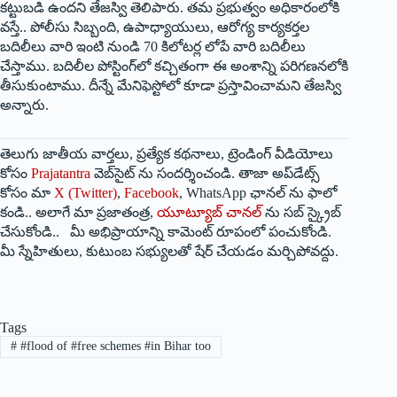
‌కట్టుబడి ఉందని తేజస్వి తెలిపారు. తమ ప్రభుత్వం అధికారంలోకి
వస్తే.. పోలీసు సిబ్బంది, ఉపాధ్యాయులు, ఆరోగ్య కార్యకర్తల
బదిలీలు వారి ఇంటి నుండి 70 కిలోటర్ల లోపే వారి బదిలీలు
చేస్తాము. బదిలీల పోస్టింగ్‌లో కచ్చితంగా ఈ అంశాన్ని పరిగణనలోకి
తీసుకుంటాము. దీన్నే మేనిఫెస్టోలో కూడా ప్రస్తావించామని తేజస్వి
అన్నారు.
తెలుగు జాతీయ వార్తలు, ప్రత్యేక కథనాలు, ట్రెండింగ్ వీడియోలు
కోసం
Prajatantra
వెబ్‌సైట్ ను సందర్శించండి. తాజా అప్‌డేట్స్
కోసం మా
X (Twitter)
,
Facebook
, WhatsApp ఛానల్ ను ఫాలో
కండి.. అలాగే మా ప్రజాతంత్ర,
యూట్యూబ్ చానల్
ను సబ్ స్క్రైబ్
చేసుకోండి.. మీ అభిప్రాయాన్ని కామెంట్ రూపంలో పంచుకోండి.
మీ స్నేహితులు, కుటుంబ సభ్యులతో షేర్ చేయడం మర్చిపోవద్దు.
Tags
#
#flood of #free schemes #in Bihar too