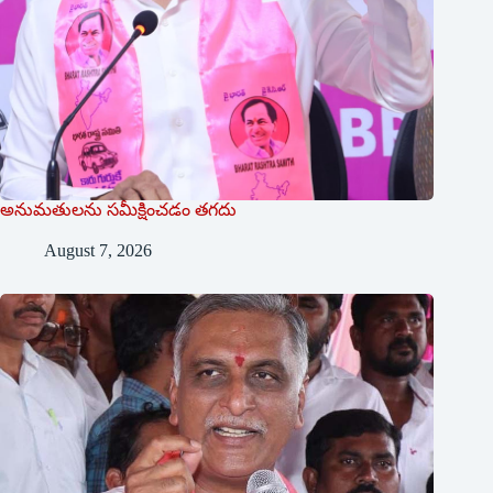
అనుమ‌తుల‌ను స‌మీక్షించ‌డం త‌గ‌దు
August 7, 2026