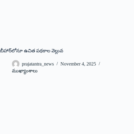
బీహార్‌లోనూ ఉచిత పథకాల వెల్లువ
prajatantra_news
November 4, 2025
ముఖ్యాంశాలు