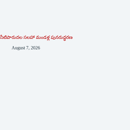
నీటిపారుదల సలహా మండళ్ల పునరుద్ధరణ
August 7, 2026