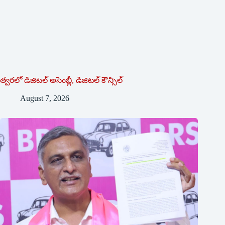
త్వరలో డిజిటల్ అసెంబ్లీ, డిజిటల్ కౌన్సిల్
August 7, 2026