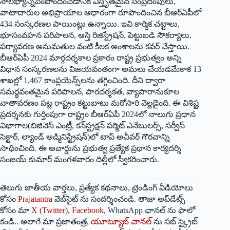
సౌలభ్యాన్నిపెంపొందించడానికి విస్తృతమైన సంప్రదింపులు,
వాటాదారుల అభిప్రాయాల ఆధారంగా రూపొందించిన బీఆర్ఏపీలో
434 సంస్కరణల పాయింట్లు ఉన్నాయి. ఇవి కార్మిక చట్టాలు,
భూసంవహన పరిపాలన, ఆస్తి రిజిస్ట్రేషన్‌, పెట్టుబడి సౌకర్యాలు,
పర్యావరణ అనుమతుల వంటి కీలక అంశాలను కవర్‌ చేస్తాయి.
బీఆర్ఏపీ 2024 మార్గదర్శకాల ప్రకారం రాష్ట్ర ప్రభుత్వం అన్ని
విధాన సంస్కరణలను విజయవంతంగా అమలు చేయడమేకాక 13
శాఖల్లో 1,467 కాంప్లయెన్స్‌లను తగ్గించింది. దీని ద్వారా
సమర్థవంతమైన పరిపాలన, పారదర్శకత, వ్యాపారానుకూల
వాతావరణం పట్ల రాష్ట్రం కట్టుబాటు మరోసారి వెల్లడైంది. ఈ విశిష్ట
ప్రదర్శనకు గుర్తింపుగా రాష్ట్రం బీఆర్ఏపీ 2024లో నాలుగు ప్రధాన
విభాగాల(బిజినెస్‌ ఎంట్రీ, కన్‌స్ట్రక్షన్‌ పర్మిట్‌ ఎనేబులర్స్‌, సర్వీస్‌
సెక్టార్‌, ల్యాండ్‌ అడ్మినిస్ట్రేషన్‌)లో టాప్‌ అచీవర్‌ గౌరవాన్ని
సాధించింది. ఈ అవార్డును ప్రభుత్వ ప్రత్యేక ప్రధాన కార్యదర్శి
సంజయ్‌ కుమార్‌ మంగళవారం దిల్లీలో స్వీకరించారు.
తెలుగు జాతీయ వార్తలు, ప్రత్యేక కథనాలు, ట్రెండింగ్ వీడియోలు
కోసం
Prajatantra
వెబ్‌సైట్ ను సందర్శించండి. తాజా అప్‌డేట్స్
కోసం మా
X (Twitter)
,
Facebook
, WhatsApp ఛానల్ ను ఫాలో
కండి.. అలాగే మా ప్రజాతంత్ర,
యూట్యూబ్ చానల్
ను సబ్ స్క్రైబ్