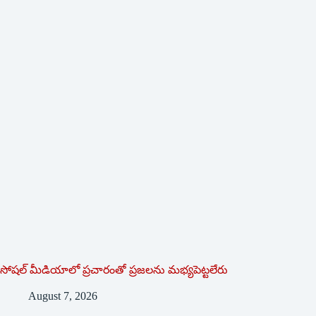
సోషల్‌ ‌మీడియాలో ప్రచారంతో ప్రజలను మభ్యపెట్టలేరు
August 7, 2026