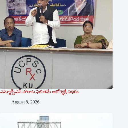
ఎమ్మార్పీఎస్ పోరాట ఫలితమే ఆరోగ్యశ్రీ పథకం
August 8, 2026