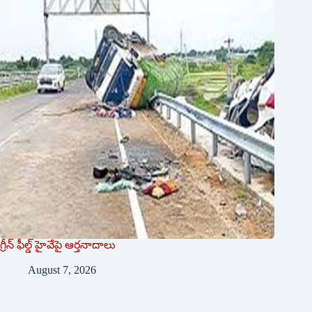
గ్రీన్ ఫీల్డ్ హైవేపై ఆర్తనాదాలు
August 7, 2026