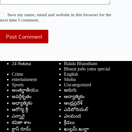
Save my name, email and website in this browser for the
next time I comment.
Post Comment
24 గంటలు
Balala Bharatham
Bharat jodo yatra special
Crime
English
entertainment
Shoba
Sports
Uncategorized
అంతర్జాతీయం
అరుగు
అవర్గీకృతం
ఆద్యాత్మికం
ఆధ్యాత్మికం
ఆంధ్రప్రదేశ్
ఆరోగ్య శ్రీ
ఎడిటోరియల్
ఎన్నారై
ఎలమంద
కవితా శాల
క్రీడలు
క్లాస్ రూమ్
ఖుల్లమ్ ఖుల్లా