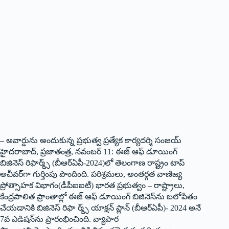
– అవార్డును అందుకున్న ప్రభుత్వ ప్రత్యేక కార్యదర్శి సంజయ్‌
హైద‌రాబాద్‌, ప్ర‌జాతంత్ర‌, న‌వంబ‌ర్ 11: ఈజ్‌ ఆఫ్‌ డూయింగ్‌
బిజినెస్‌ రిఫార్మ్స్‌ (బీఆర్ఏపీ-2024)లో తెలంగాణ రాష్ట్రం టాప్‌
అచీవర్‌గా గుర్తింపు పొందింది. పరిశ్రమలు, అంతర్గత వాణిజ్య
ప్రోత్సాహక విభాగం(డీపీఐఐటీ) భారత ప్రభుత్వం – రాష్ట్రాలు,
కేంద్రపాలిత ప్రాంతాల్లో ఈజ్‌ ఆఫ్‌ డూయింగ్‌ బిజినెస్‌ను బలోపేతం
చేయడానికి బిజినెస్‌ రిఫా ర్మ్స్‌ యాక్షన్‌ ప్లాన్‌ (బీఆర్ఏపీ)- 2024 అనే
7వ ఎడిషన్‌ను ప్రారంభించింది. వ్యాపార