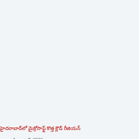
హైదరాబాద్‌లో మైక్రోసాఫ్ట్ ‌కొత్త క్లౌడ్‌ ‌రీజియన్‌