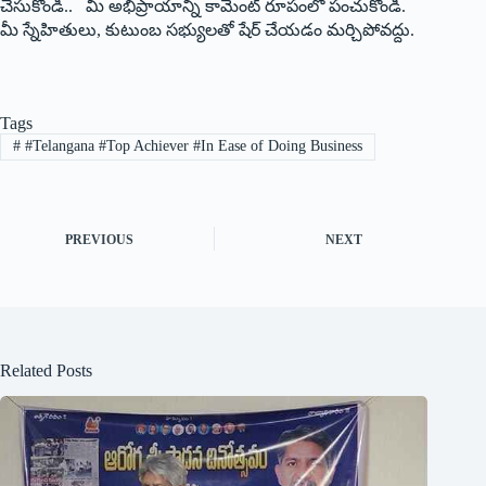
చేసుకోండి.. మీ అభిప్రాయాన్ని కామెంట్ రూపంలో పంచుకోండి.
మీ స్నేహితులు, కుటుంబ సభ్యులతో షేర్ చేయడం మర్చిపోవద్దు.
Tags
#
#Telangana #Top Achiever #In Ease of Doing Business
PREVIOUS
NEXT
Related Posts