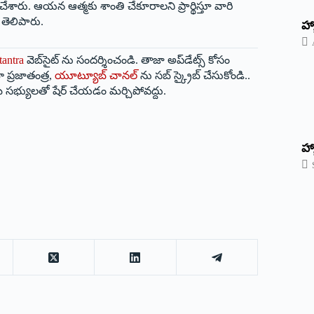
ేశారు. ఆయన ఆత్మకు శాంతి చేకూరాలని ప్రార్థిస్తూ వారి
తెలిపారు.
‌హ్
tantra
వెబ్‌సైట్ ను సందర్శించండి. తాజా అప్‌డేట్స్ కోసం
 ప్రజాతంత్ర,
యూట్యూబ్ చానల్
ను సబ్ స్క్రైబ్ చేసుకోండి..
 సభ్యులతో షేర్ చేయడం మర్చిపోవద్దు.
హ్