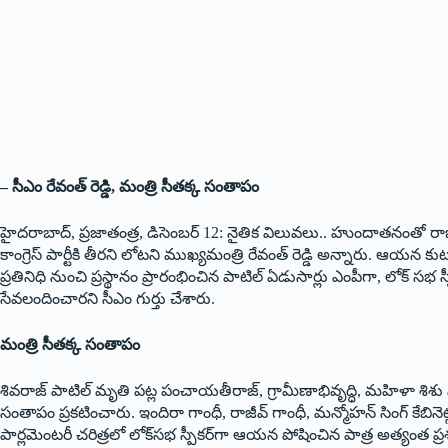
– సీఎం రేవంత్‌ రెడ్డి, మంత్రి సీతక్క సంతాపం
హైదరాబాద్‌, ప్రజాతంత్ర, డిసెంబర్‌ 12: నైతిక విలువలు.. హుందాతనంతో రాజక
కాంగ్రెస్‌ పార్టీకి తీరని లోటని ముఖ్యమంత్రి రేవంత్‌ రెడ్డి అన్నారు. ఆయ
ప్రతినిధి నుంచి ప్రస్థానం ప్రారంభించిన పాటిల్‌ ఏడుసార్లు ఎంపీగా, లోక్‌ సభ
సేవలందించారని సీఎం గుర్తు చేశారు.
మంత్రి సీతక్క సంతాపం
శివరాజ్‌ పాటిల్‌ మృతి పట్ల పంచాయతీరాజ్‌, గ్రామీణాభివృద్ధి, మహిళా శిశ
సంతాపం ప్రకటించారు. ఇందిరా గాంధీ, రాజీవ్‌ గాంధీ, మన్మోహన్‌ సింగ్‌ కేబిన
పార్లమెంటరీ చరిత్రలో లోక్‌సభ స్పీకర్‌గా ఆయన పోషించిన పాత్ర అత్యంత