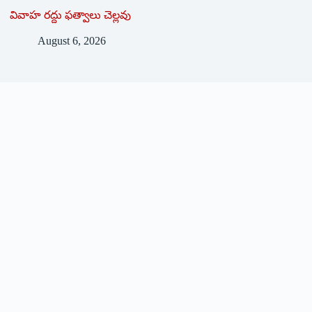
వివాహ రద్దు ఫత్వాలు చెల్లవు
August 6, 2026