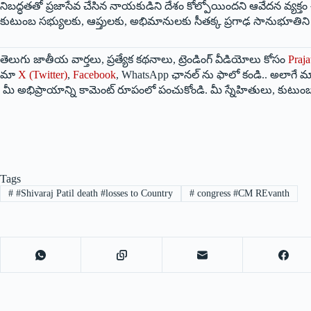
నిబద్ధతతో ప్రజాసేవ చేసిన నాయకుడిని దేశం కోల్పోయిందని ఆవేదన వ్యక్తం చ
కుటుంబ సభ్యులకు, ఆప్తులకు, అభిమానులకు సీతక్క ప్రగాఢ సానుభూతిని 
తెలుగు జాతీయ వార్తలు, ప్రత్యేక కథనాలు, ట్రెండింగ్ వీడియోలు కోసం
Praja
మా
X (Twitter)
,
Facebook
, WhatsApp ఛానల్ ను ఫాలో కండి.. అలాగే మా
మీ అభిప్రాయాన్ని కామెంట్ రూపంలో పంచుకోండి. మీ స్నేహితులు, కుటుంబ
Tags
#
#Shivaraj Patil death #losses to Country
#
congress #CM REvanth