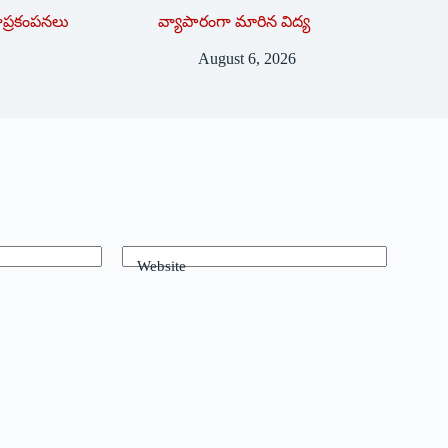
భూప్రకంపనలు
వ్యాపారంగా మారిన విద్య‌
August 6, 2026
Website