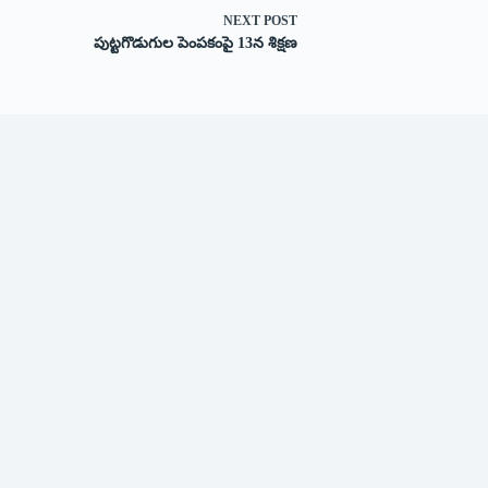
NEXT
POST
పుట్టగొడుగుల పెంపకంపై 13న శిక్షణ