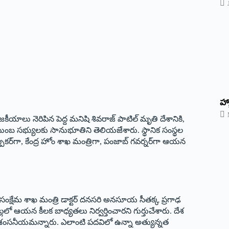
హ్
ీయాలు నెరిపిన పెద్ద మనిషి శివరాజ్‌ పాటిల్‌ మృతి దేశానికి,
న కుటుంబ సభ్యులకు సానుభూతిని తెలియజేశారు. స్థానిక సంస్థల
 స్పీకర్‌గా, కేంద్ర హోం శాఖ మంత్రిగా, పంజాబ్‌ గవర్నర్‌గా ఆయన
ు సంక్షేమ శాఖ మంత్రి డాక్టర్‌ దనసరి అనసూయ సీతక్క ప్రగాఢ
ెట్లలో ఆయన కీలక బాధ్యతలు నిర్వర్తించారని గుర్తుచేశారు. దేశ
 ప్రశంసనీయమన్నారు. ఎలాంటి పదవిలో ఉన్నా అత్యున్నత