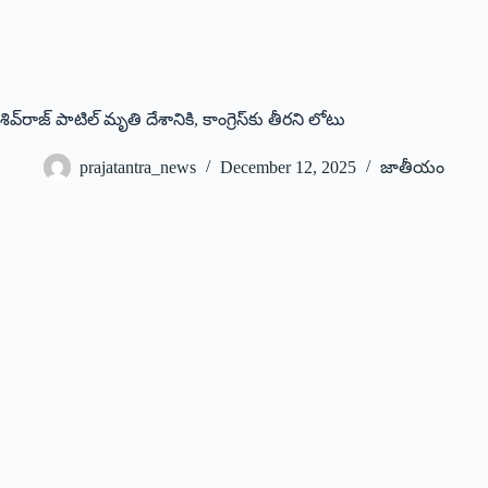
శివ్‌రాజ్‌ పాటిల్‌ మృతి దేశానికి, కాంగ్రెస్‌కు తీరని లోటు
prajatantra_news
December 12, 2025
జాతీయం