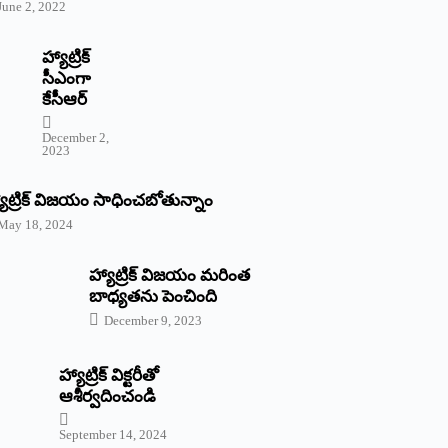
June 2, 2022
హ్యాట్రిక్‌
‌సీఎంగా
కేసీఆర్‌
December 2,
2023
యాట్రిక్‌ విజయం సాధించబోతున్నాం
May 18, 2024
హ్యాట్రిక్ విజయం మరింత
బాధ్యతను పెంచింది
December 9, 2023
హ్యాట్రిక్‌ ‌విక్టరీతో
ఆశీర్వదించండి
September 14, 2024