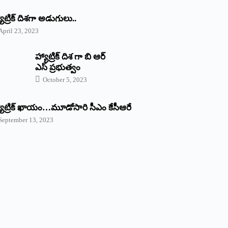
యాట్రిక్‌ ‌దిశగా అడుగులు..
April 23, 2023
హ్యాట్రిక్ దిశ గా బి ఆర్
ఎస్ ప్రభుత్వం
October 5, 2023
యాట్రిక్‌ ‌ఖాయం…మూడోసారి సీఎం కేసీఆరే
September 13, 2023