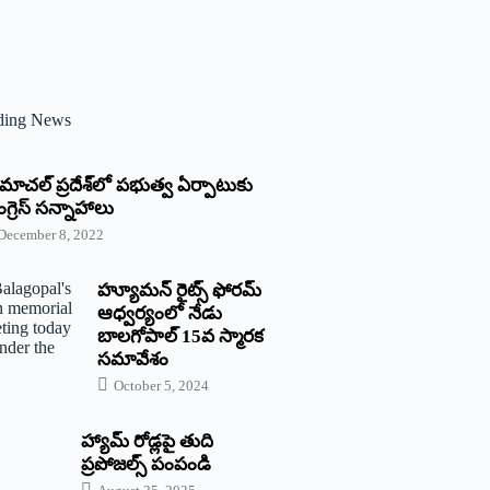
ding News
్రిమాచల్‌ ‌ప్రదేశ్‌లో పభుత్వ ఏర్పాటుకు
గ్రెస్‌ ‌సన్నాహాలు
December 8, 2022
హ్యూమన్‌ రైట్స్‌ ఫోరమ్‌
ఆధ్వర్యంలో నేడు
బాలగోపాల్‌ 15వ స్మారక
సమావేశం
October 5, 2024
హ్యామ్‌ రోడ్లపై తుది
ప్రపోజల్స్‌ పంపండి