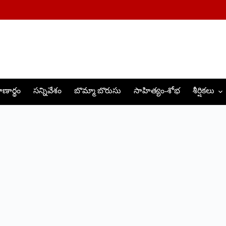
ణార్థం
సన్నివేశం
బొమ్మా బొరుసు
సాహిత్యం-శోభ
శీర్షికలు