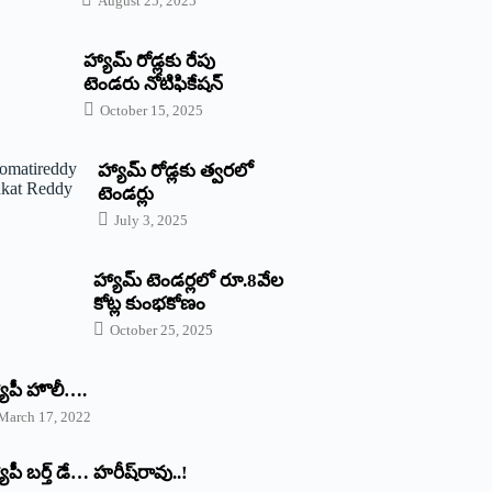
August 25, 2025
హ్యామ్‌ రోడ్లకు రేపు
టెండరు నోటిఫికేషన్‌
October 15, 2025
హ్యామ్‌ రోడ్లకు త్వరలో
టెండర్లు
July 3, 2025
హ్యామ్‌ ‌టెండర్లలో రూ.8వేల
కోట్ల కుంభకోణం
October 25, 2025
యాపీ హొలీ….
March 17, 2022
యాపీ బర్త్ ‌డే… హరీష్‌రావు..!