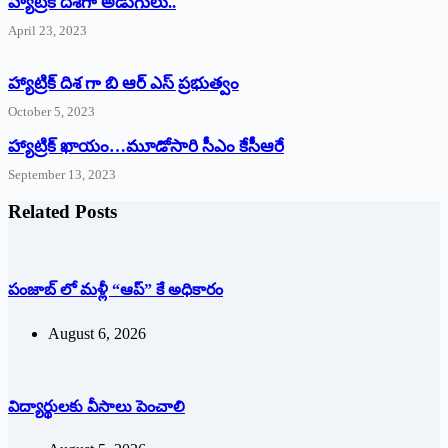
‌హ్యాట్రిక్‌ ‌దిశగా అడుగులు..
April 23, 2023
హ్యాట్రిక్ దిశ గా బి ఆర్ ఎస్ ప్రభుత్వం
October 5, 2023
హ్యాట్రిక్‌ ‌ఖాయం…మూడోసారి సీఎం కేసీఆరే
September 13, 2023
Related Posts
పంజాబ్ లో మళ్లీ “ఆప్” కే అధికారం
August 6, 2026
విద్యార్థులకు వీసాలు పెంచాలి