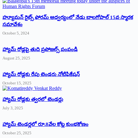
హ్యూమన్‌ రైట్స్‌ ఫోరమ్‌ ఆధ్వర్యంలో నేడు బాలగోపాల్‌ 15వ స్మారక
సమావేశం
October 5, 2024
హ్యామ్‌ రోడ్లపై తుది ప్రపోజల్స్‌ పంపండి
August 25, 2025
హ్యామ్‌ రోడ్లకు రేపు టెండరు నోటిఫికేషన్‌
October 15, 2025
హ్యామ్‌ రోడ్లకు త్వరలో టెండర్లు
July 3, 2025
హ్యామ్‌ ‌టెండర్లలో రూ.8వేల కోట్ల కుంభకోణం
October 25, 2025