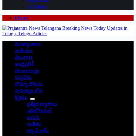
24 గంటలు
EPaper
ముఖ్యాంశాలు
జాతీయం
తెలంగాణ
ఆంధ్రప్రదేశ్
తెలంగాణార్థం
సన్నివేశం
బొమ్మా బొరుసు
సాహిత్యం-శోభ
శీర్షికలు
ప్రత్యేక వ్యాసాలు
ఎడిటోరియల్
అరుగు
సంకేతం
దక్కన్.కామ్