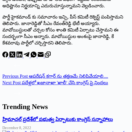
అధిష్టానం నిర్ణయాన్ని ఎదురుచూస్తున్నామని వెల్లడించారు.
పార్టీ హైకమాండ్‌ ‌కు సమాచారం ఇచ్చి, పీస్‌ ‌కమిటీ రిక్వెస్ట్ ‌పంపిస్తామని
తెలిపారు. జానారెడ్డితో సీఎం రేవంత్‌రెడ్డి భేటీ అయ్యారు.
మావోయిస్టులతో చర్చల కోసం శాంతి కమిటీ ఏర్పాటు చేస్తామని ఈ
సందర్భంగా సీఎం అన్నారు. మావోయిస్టుల అంశంపై జానారెడ్డి, కే
కేశవరావు పార్టీలో చర్చిస్తారని తెలిపారు.
Previous
Post
ఆపరేషన్ కగార్ ను తక్షణమే నిలిపివేయాలి....
Next
Post
పదేళ్లలో ఖజానాఖా 'ఖాలీ' చేసి కాంగ్రెస్ పై నిందలు
Trending News
‌హ్రిమాచల్‌ ‌ప్రదేశ్‌లో పభుత్వ ఏర్పాటుకు కాంగ్రెస్‌ ‌సన్నాహాలు
December 8, 2022