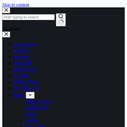
Skip to content
No results
ముఖ్యాంశాలు
జాతీయం
తెలంగాణ
ఆంధ్రప్రదేశ్
తెలంగాణార్థం
సన్నివేశం
బొమ్మా బొరుసు
సాహిత్యం-శోభ
శీర్షికలు
ప్రత్యేక వ్యాసాలు
ఎడిటోరియల్
అరుగు
సంకేతం
దక్కన్.కామ్