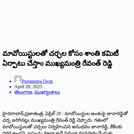
మావోయిస్టులతో చర్చల కోసం శాంతి కమిటీ
ఏర్పాటు చేస్తాం ముఖ్యమంత్రి రేవంత్ రెడ్డి
Prajatantra Desk
April 29, 2025
తెలంగాణ
,
ముఖ్యాంశాలు
హైదరాబాద్‌,‌ప్రజాతంత్ర, ఏప్రిల్‌ 28 : మావోయిస్టుల అంశంపై జానారెడ్డితో
చర్చ జరిగినట్లు ముఖ్యమంత్రి రేవంత్ రెడ్డి చెప్పారు. గతంలో
మావోయిస్టులతో చర్చలు నిర్వహించిన అనుభవం జానారెడ్డి, కేకేలకు
దగ్గర ఉందని, ఇప్పుడు కూడా అదే విధంగా వ్యవహరించేందుకు