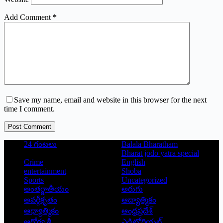
Add Comment
*
Save my name, email and website in this browser for the next
time I comment.
Post Comment
24 గంటలు
Balala Bharatham
Bharat jodo yatra special
Crime
English
entertainment
Shoba
Sports
Uncategorized
అంతర్జాతీయం
అరుగు
అవర్గీకృతం
ఆద్యాత్మికం
ఆధ్యాత్మికం
ఆంధ్రప్రదేశ్
ఆరోగ్య శ్రీ
ఎడిటోరియల్