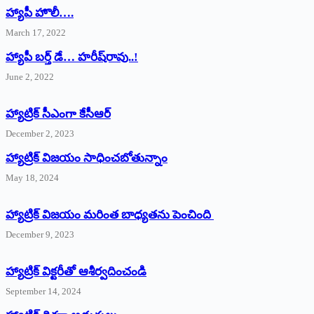
హ్యాపీ హొలీ….
March 17, 2022
హ్యాపీ బర్త్ ‌డే… హరీష్‌రావు..!
June 2, 2022
హ్యాట్రిక్‌ ‌సీఎంగా కేసీఆర్‌
December 2, 2023
హ్యాట్రిక్‌ విజయం సాధించబోతున్నాం
May 18, 2024
హ్యాట్రిక్ విజయం మరింత బాధ్యతను పెంచింది
December 9, 2023
హ్యాట్రిక్‌ ‌విక్టరీతో ఆశీర్వదించండి
September 14, 2024