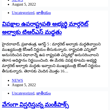
August 5, 2022
Uncategorized
,
జాతీయం
విపక్షాల ఉపరాష్ట్రపతి అభ్యర్థి మార్గరెట్‌
అల్వాకు టిఆర్‌ఎస్‌ ‌మద్దతు
హైదరాబాద్‌, ‌ప్రజాతంత్ర, ఆగస్ట్ 5 : ‌మార్గరెట్‌ అల్వాకు మద్దతివ్వాలని
ముఖ్యమంత్రి కేసీఆర్‌ ‌నిర్ణయం తీసుకున్నారు. రాష్ట్రపతి ఎన్నికలో
అనుసరించిన విధానాన్నే ఉప రాష్ట్రపతి ఎన్నికల్లో అనుసరించాలని
తెరాస అధిష్ఠానం నిర్ణయించింది. ఈ మేరకు విపక్ష కూటమి అభ్యర్థి
మార్గరెట్‌ అల్వాకు మద్దతు ఇవ్వాలని ముఖ్యమంత్రి కేసీఆర్‌ ‌నిర్ణయం
తీసుకున్నారు. తెరాసకు చెందిన మొత్తం 16…
NEWS
August 5, 2022
Uncategorized
,
జాతీయం
వేగంగా విస్తరిస్తున్న మంకీపాక్స్