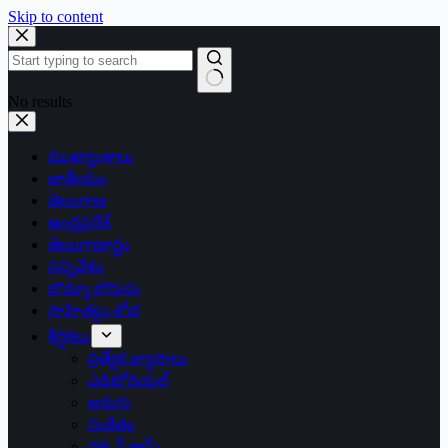
Skip to content
No results
ముఖ్యాంశాలు
జాతీయం
తెలంగాణ
ఆంధ్రప్రదేశ్
తెలంగాణార్థం
సన్నివేశం
బొమ్మా బొరుసు
సాహిత్యం-శోభ
శీర్షికలు
ప్రత్యేక వ్యాసాలు
ఎడిటోరియల్
అరుగు
సంకేతం
దక్కన్.కామ్