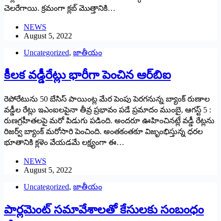
చెలరేగాయి. క్రమంగా క్లబ్‌ ‌మొత్తానికి…
NEWS
August 5, 2022
Uncategorized
,
జాతీయం
కీలక వడ్డీరేట్లు భారీగా పెంచిన ఆర్‌బిఐ
రెపోరేటును 50 బేసిస్‌ ‌పాయింట్ల మేర పెంపు పెరగనున్న బ్యాంక్‌ ‌రుణాల
వడ్డీల రేట్లు ఇఎంఐలపైనా తీవ్ర ప్రభావం పడే ప్రమాదం ముంబై, ఆగస్ట్ 5 :
‌రుణగ్రహీతలపై మరో పిడుగు పడింది. అందరూ ఊహించినట్లే వడ్డీ రేట్లను
రిజర్వ్ ‌బ్యాంక్‌ ‌మరోసారి పెంచింది. అంతకంతకూ విజృంభిస్తున్న ధరల
భూతానికి క్లళెం వేయడమే లక్ష్యంగా ఈ…
NEWS
August 5, 2022
Uncategorized
,
జాతీయం
పార్లమెంట్‌ ‌సమావేశాలతో కేసులకు సంబంధం