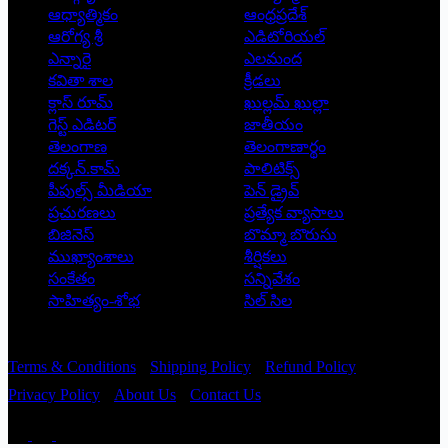
ఆధ్యాత్మికం
ఆంధ్రప్రదేశ్
ఆరోగ్య శ్రీ
ఎడిటోరియల్
ఎన్నారై
ఎలమంద
కవితా శాల
క్రీడలు
క్లాస్ రూమ్
ఖుల్లమ్ ఖుల్లా
గెస్ట్ ఎడిటర్
జాతీయం
తెలంగాణ
తెలంగాణార్థం
దక్కన్.కామ్
పాలిటిక్స్
పీపుల్స్ ‌మీడియా
పెన్ డ్రైవ్
ప్రచురణలు
ప్రత్యేక వ్యాసాలు
బిజినెస్
బొమ్మా బొరుసు
ముఖ్యాంశాలు
శీర్షికలు
సంకేతం
సన్నివేశం
సాహిత్యం-శోభ
సిల్ సిల
Copyright © 2026 - Prajatantra
Terms & Conditions
Shipping Policy
Refund Policy
Privacy Policy
About Us
Contact Us