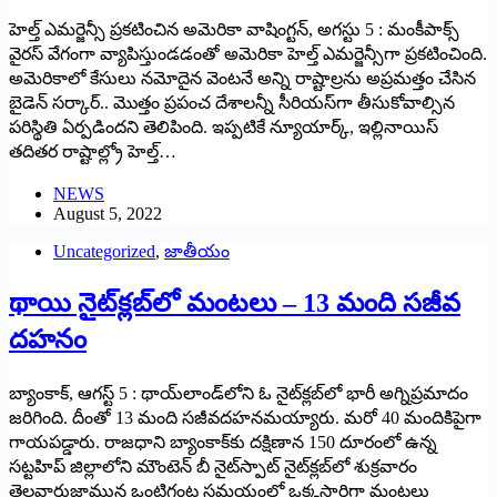
హెల్త్ ఎమర్జెన్సీ ప్రకటించిన అమెరికా వాషింగ్టన్‌, అగస్టు 5 : మంకీపాక్స్
‌వైరస్‌ ‌వేగంగా వ్యాపిస్తుండడంతో అమెరికా హెల్త్ ఎమర్జెన్సీగా ప్రకటించింది.
అమెరికాలో కేసులు నమోదైన వెంటనే అన్ని రాష్టాల్రను అప్రమత్తం చేసిన
బైడెన్‌ ‌సర్కార్‌.. ‌మొత్తం ప్రపంచ దేశాలన్నీ సీరియస్‌గా తీసుకోవాల్సిన
పరిస్థితి ఏర్పడిందని తెలిపింది. ఇప్పటికే న్యూయార్క్, ఇల్లినాయిస్‌
‌తదితర రాష్టాల్ల్రో హెల్త్…
NEWS
August 5, 2022
Uncategorized
,
జాతీయం
థాయి నైట్‌క్లబ్‌లో మంటలు – 13 మంది సజీవ
దహనం
బ్యాంకాక్‌, ఆగస్ట్ 5 : ‌థాయ్‌లాండ్‌లోని ఓ నైట్‌క్లబ్‌లో భారీ అగ్నిప్రమాదం
జరిగింది. దీంతో 13 మంది సజీవదహనమయ్యారు. మరో 40 మందికిపైగా
గాయపడ్డారు. రాజధాని బ్యాంకాక్‌కు దక్షిణాన 150 దూరంలో ఉన్న
సట్టహిప్‌ ‌జిల్లాలోని మౌంటెన్‌ ‌బీ నైట్‌స్పాట్‌ ‌నైట్‌క్లబ్‌లో శుక్రవారం
తెల్లవారుజామున ఒంటిగంట సమయంలో ఒక్కసారిగా మంటలు