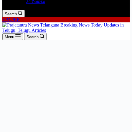
24 గంటలు
Search
EPAPER
Menu
Search