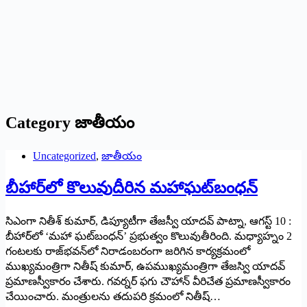
Category
జాతీయం
Uncategorized
,
జాతీయం
బీహార్‌లో కొలువుదీరిన మహాఘట్‌బంధన్‌
‌సిఎంగా నితీశ్‌ ‌కుమార్‌, ‌డిప్యూటీగా తేజస్వీ యాదవ్‌ పాట్నా, ఆగస్ట్ 10 :
‌బీహార్‌లో ‘మహా ఘట్‌బంధన్‌’ ‌ప్రభుత్వం కొలువుతీరింది. మధ్యాహ్నం 2
గంటలకు రాజ్‌భవన్‌లో నిరాడంబరంగా జరిగిన కార్యక్రమంలో
ముఖ్యమంత్రిగా నితీష్‌ ‌కుమార్‌, ఉపముఖ్యమంత్రిగా తేజస్వి యాదవ్‌
‌ప్రమాణస్వీకారం చేశారు. గవర్నర్‌ ‌ఫగు చౌహాన్‌ ‌వీరిచేత ప్రమాణస్వీకారం
చేయించారు. మంత్రులను తదుపరి క్రమంలో నితీష్‌…