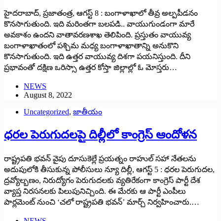
హైదరాబాద్‌, ‌ప్రజాతంత్ర, ఆగస్ట్ 8 : ‌బంగాళాఖాలో తీవ్ర అల్పపీడనం
కొనసాగుతుంది. ఇది మరింతగా బలపడి.. వాయుగుండంగా మారే
అవకాశం ఉందని వాతావరణశాఖ తెలిపింది. ప్రస్తుతం వాయువ్య
బంగాళాఖాతంలో పశ్చిమ మధ్య బంగాళాఖాతాన్ని అనుకొని
కొనసాగుతుంది. ఇది ఉత్తర వాయువ్య దిశగా పయనిస్తుంది. దీని
ప్రభావంతో దక్షిణ ఒరిస్సా ఉత్తర కోస్తా జిల్లాల్లో ఓ మోస్తరు…
NEWS
August 8, 2022
Uncategorized
,
జాతీయం
ధరల పెరుగుదలపై దిల్లీలో కాంగ్రెస్‌ ఆం‌దోళన
రాష్ట్రపతి భవన్‌ ‌వైపు దూసుకెల్లే ప్రయత్నం రాహుల్‌ ‌సహా నేతలను
అదుపులోకి తీసుకున్న పోలీసులు న్యూ దిల్లీ, ఆగస్ట్ 5 : ‌ధరల పెరుగుదల,
ద్రవ్యోల్బణం, నిరుద్యోగం పెరుగుదలకు వ్యతిరేకంగా కాంగ్రెస్‌ ‌పార్టీ దేశ
వ్యాప్త నిరసనలకు పిలుపునిచ్చింది. ఈ మేరకు ఆ పార్టీ ఎంపీలు
పార్లమెంట్‌ ‌నుంచి ‘చలో రాష్ట్రపతి భవన్‌’ ‌మార్చ్ ‌నిర్వహించారు.…
NEWS