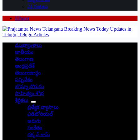
24 గంటలు
EPaper
ముఖ్యాంశాలు
జాతీయం
తెలంగాణ
ఆంధ్రప్రదేశ్
తెలంగాణార్థం
సన్నివేశం
బొమ్మా బొరుసు
సాహిత్యం-శోభ
శీర్షికలు
ప్రత్యేక వ్యాసాలు
ఎడిటోరియల్
అరుగు
సంకేతం
దక్కన్.కామ్