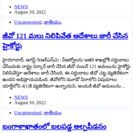
NEWS
August 10, 2022
Uncategorized
,
జాతీయం
జీవో 121 మలు నిలిపివేత ఆదేశాలు జారీ చేసిన
హైకోర్టు
హైదరాబాద్‌, ఆగస్ట్ 9(ఆర్‌ఎన్‌ఎ) : ‌వీఆర్వోలను ఇతర శాఖల్లోకి సర్దుబాటు
చేసేందుకు రాష్ట్ర సర్కార్‌ ‌జారీ చేసిన జీవో నంబర్‌ 121 అమలును హైకోర్టు
నిలిపివేస్తూ ఆదేశాలు జారీ చేసింది. ఈ సర్దుబాటు జీవో చట్ట వ్యతిరేకంగా
ఉందని అభిప్రాయపడింది. జీవోలోని మూడో పేరాలోని విషయాలు
యాక్ట్‌లోని 4(1)కి వ్యతిరేకంగా ఉన్నాయని, అందుకే జీవో అమలును…
NEWS
August 10, 2022
Uncategorized
,
జాతీయం
బంగాళాఖాతంలో బలపడ్డ అల్పపీడనం