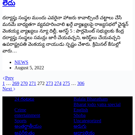
లేదు
దర్యాప్తు సంస్థల ముందు ఎవరైనా హాజరు కావాల్సిందే చట్టాలు చేసే
మనమే బాధ్యతగా వ్యవహరించాలి ఖర్గే వ్యాఖ్యలపై రాజ్యసభలో ఛైర్మన్‌
‌వెంకయ్య వ్యాఖ్యలు న్యూ దిల్లీ, అగస్ట్ 5 : ‌పార్లమెంట్‌ ‌సభ్యులకు కేంద్ర
దర్యాప్తు సంస్థలు సమన్లు జారీ చేయవచ్చని, అరెస్ట్‌లు చేయవచ్చని
ఉపరాష్ట్రపతి వెంకయ్య నాయుడు స్పష్టం చేశారు. క్రిమినల్‌ ‌కేసుల్లో
వారు…
NEWS
August 5, 2022
Prev
1
…
269
270
271
272
273
274
275
…
306
Next
24 గంటలు
Balala Bharatham
Bharat jodo yatra special
Crime
English
entertainment
Shoba
Sports
Uncategorized
అంతర్జాతీయం
అరుగు
అవర్గీకృతం
ఆద్యాత్మికం