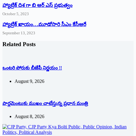
హ్యాట్రిక్ దిశ గా బి ఆర్ ఎస్ ప్రభుత్వం
October 5, 2023
హ్యాట్రిక్‌ ‌ఖాయం…మూడోసారి సీఎం కేసీఆరే
September 13, 2023
Related Posts
ఒంటరి పోరుకు బీజేపీ నిర్ణయం !!
August 9, 2026
పార్లమెంటుకు ముఖం చాటేస్తున్న ప్రధాన మంత్రి
August 8, 2026