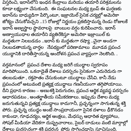
విస్తరించి, ఇరాన్‌లోని ఇంధన కేంద్రాలు మరియు తయారీ పరిశ్రమలను
కూడా లక్ష్యంగా చేసుకుంది. ఈ సంఘటనల మధ్య ట్రంప్ ఈ ఘర్షణకు
ఇరాన్‌ను బాధ్యుడిగా పేర్కొంటూ, ఇజ్రాయెల్ సైనిక చర్యల్లో అమెరికా
జోక్యం చేసుకోవచ్చని ..15 రోజుల్లో నిర్ణయం ప్రకటిస్తామన్న రెండు రోజులకే
ఇరాన్ అణ్వస్త్రాల స్థావరాలపై బాంబుల వర్షం కురిపించారు. ఇరాన్
అణ్వాయుధాల తయారీని వ్యతిరేకిస్తూ అమెరికా ఇజ్రాయిల్ కు
మద్దతుగా నిలబడడం ..ఇరాన్ కు మద్దతుగా రష్యా ..చైనా అండగా
నిలబడతాయన్న వార్తల నేపథ్యంలో పరిణామాలు మూడవ ప్రపంచ
యుద్ధానికి దారితీస్తాయన్న ఆందోళన ప్రపంచ వ్యాప్తంగా నెలకొంది. .
వర్తమానంలో ప్రపంచ దేశాల మధ్య జరిగే యుద్ధాల స్వరూపం
మారిపోయింది. ఒకనాడైతే దేశాలు పరస్పరం సైనికంగా ఎదురెదురు గా
తలబడుతూ , రక్తపాతం చేసుకుంటూ యుద్ధాలు చేసేవి. కానీ నేడు
ప్రపంచంలో అటువంటి ప్రత్యక్ష యుద్ధాలు గణనీయంగా తగ్గిపోయాయి.
దీని ప్రధాన కారణం – అణుశక్తి పెరుగుదల, ప్రపంచ ఆర్థిక వ్యవస్థ పరస్పరం
ఆధారపడటం , అంతర్జాతీయ సమీకరణాలు. ఇప్పుడు దేశాల మధ్య
జరుగుతున్నవి ప్రత్యక్ష యుద్ధాలు కాదుగానీ, ప్రచ్ఛన్నంగా సాగుతున్న శక్తి
పోరు. ప్రచ్ఛన్న యుద్ధం అంటే సాంప్రదాయంగా సైనిక దళాలు ఢీకొనడం
కాకుండా, గూఢచర్యం, ఆర్థిక ఆంక్షలు, మేధస్సు ఆధారిత వ్యూహాలు,
సోషల్ మీడియా వేదికగా దుష్ప్రచారాలు, సైబర్ దాడులు వంటి మార్గాల్లో
దేశాలు పురస్సరంగా శక్తి ప్రదర్శన పోరు సాగించడాన్ని సూచిస్తుంది.