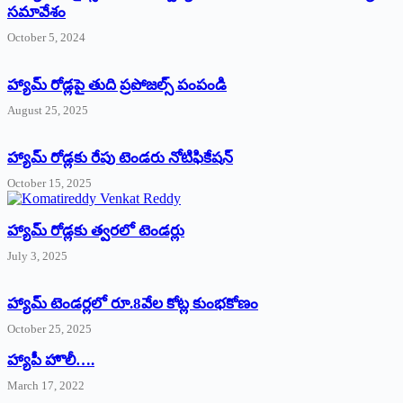
సమావేశం
October 5, 2024
హ్యామ్‌ రోడ్లపై తుది ప్రపోజల్స్‌ పంపండి
August 25, 2025
హ్యామ్‌ రోడ్లకు రేపు టెండరు నోటిఫికేషన్‌
October 15, 2025
హ్యామ్‌ రోడ్లకు త్వరలో టెండర్లు
July 3, 2025
హ్యామ్‌ ‌టెండర్లలో రూ.8వేల కోట్ల కుంభకోణం
October 25, 2025
హ్యాపీ హొలీ….
March 17, 2022