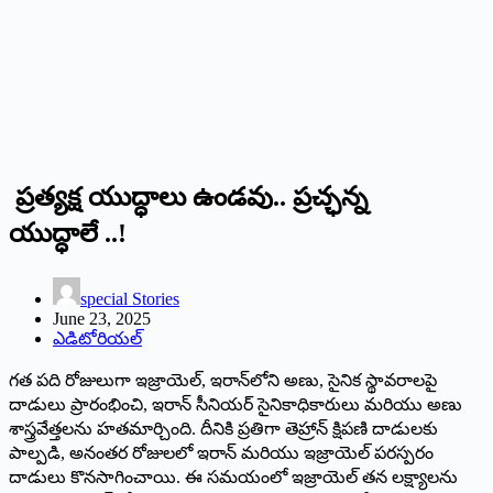
ప్రత్యక్ష యుద్ధాలు ఉండవు.. ప్రచ్ఛన్న
యుద్ధాలే ..!
special Stories
June 23, 2025
ఎడిటోరియల్
గత పది రోజులుగా ఇజ్రాయెల్, ఇరాన్‌లోని అణు, సైనిక స్థావరాలపై
దాడులు ప్రారంభించి, ఇరాన్ సీనియర్ సైనికాధికారులు మరియు అణు
శాస్త్రవేత్తలను హతమార్చింది. దీనికి ప్రతిగా తెహ్రాన్ క్షిపణి దాడులకు
పాల్పడి, అనంతర రోజులలో ఇరాన్ మరియు ఇజ్రాయెల్ పరస్పరం
దాడులు కొనసాగించాయి. ఈ సమయంలో ఇజ్రాయెల్ తన లక్ష్యాలను