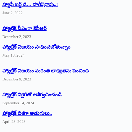
హ్యాపీ బర్త్ ‌డే… హరీష్‌రావు..!
June 2, 2022
హ్యాట్రిక్‌ ‌సీఎంగా కేసీఆర్‌
December 2, 2023
హ్యాట్రిక్‌ విజయం సాధించబోతున్నాం
May 18, 2024
హ్యాట్రిక్ విజయం మరింత బాధ్యతను పెంచింది
December 9, 2023
హ్యాట్రిక్‌ ‌విక్టరీతో ఆశీర్వదించండి
September 14, 2024
‌హ్యాట్రిక్‌ ‌దిశగా అడుగులు..
April 23, 2023