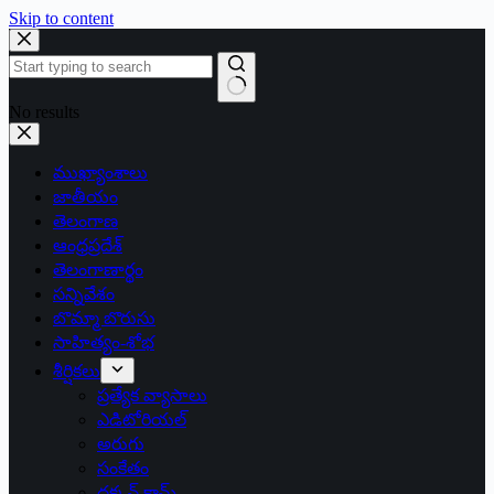
Skip to content
No results
ముఖ్యాంశాలు
జాతీయం
తెలంగాణ
ఆంధ్రప్రదేశ్
తెలంగాణార్థం
సన్నివేశం
బొమ్మా బొరుసు
సాహిత్యం-శోభ
శీర్షికలు
ప్రత్యేక వ్యాసాలు
ఎడిటోరియల్
అరుగు
సంకేతం
దక్కన్.కామ్