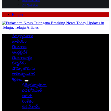
24 గంటలు
EPaper
ముఖ్యాంశాలు
జాతీయం
తెలంగాణ
ఆంధ్రప్రదేశ్
తెలంగాణార్థం
సన్నివేశం
బొమ్మా బొరుసు
సాహిత్యం-శోభ
శీర్షికలు
ప్రత్యేక వ్యాసాలు
ఎడిటోరియల్
అరుగు
సంకేతం
దక్కన్.కామ్