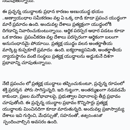
నడుపుతున్నాయి.
ఈ ప్రచ్ఛన్న యుద్ధాలకు ప్రధాన కారణం అణుయుద్ధ భయం
..అణ్వాయుధాల సమీకరణం వల్ల ఏ ఒక్క దాడి కూడా ప్రపంచ యుద్ధంగా
మారే ప్రమాదం ఉంది. అందువల్ల దేశాలు ప్రత్యక్షంగా యుద్ధంలోకి
దిగడాన్ని నివారించుకుంటున్నాయి. ఆర్థిక పరస్పర ఆధార పడటం కూడా
ఒక కారణం ప్రపంచీకరణ వల్ల దేశాలు పరస్పరంగా ఆర్థికంగా బలంగా
అనుసంధానమై పోయాయి. ప్రత్యక్ష యుద్ధం వలన అంతర్జాతీయ
మార్కెట్ల కుప్పకూలే ప్రమాదం ఉంది. ఐక్యరాజ్యసమితి, అంతర్జాతీయ
న్యాయస్థానం వంటి సంస్థలు ప్రత్యక్ష యుద్ధాలను అడ్డుకునే దిశగా
ప్రభావాన్ని చూపుతున్నాయి.
నేటి ప్రపంచం లో ప్రత్యక్ష యుద్ధాలు తప్పించుకుంటూ, ప్రచ్ఛన్న రూపంలో
శక్తి ప్రదర్శన పోరు సాగిస్తున్నది. ఇది గుట్టుగా, అంతర్ముఖంగా నడవడమే
కాకుండా, ప్రజల మనోభావాలపై, ప్రభుత్వాల విధానాలపై తీవ్ర ప్రభావం
చూపుతోంది. ఈ ప్రచ్ఛన్న యుద్ధాల ప్రభావం కొన్నిసార్లు ప్రత్యక్ష
యుద్ధాలకు మించినదిగా కూడా మారుతున్నది. అందువల్ల ప్రజాస్వామ్య
దేశాలు ఇవి గుర్తించి, మేధస్సుతో, సహనంతో,
తత్వచింతనతో
స్పందించాల్సిన అవసరం ఉంది.