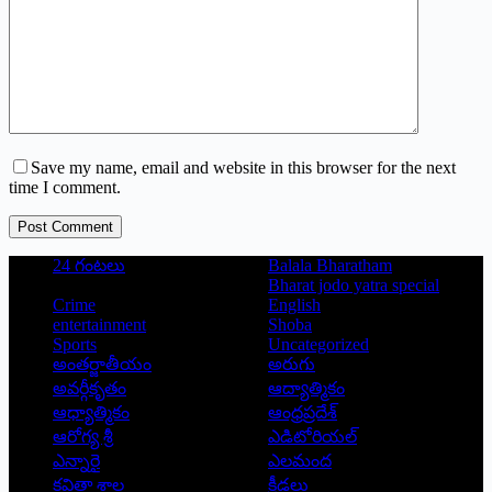
Save my name, email and website in this browser for the next
time I comment.
Post Comment
24 గంటలు
Balala Bharatham
Bharat jodo yatra special
Crime
English
entertainment
Shoba
Sports
Uncategorized
అంతర్జాతీయం
అరుగు
అవర్గీకృతం
ఆద్యాత్మికం
ఆధ్యాత్మికం
ఆంధ్రప్రదేశ్
ఆరోగ్య శ్రీ
ఎడిటోరియల్
ఎన్నారై
ఎలమంద
కవితా శాల
క్రీడలు