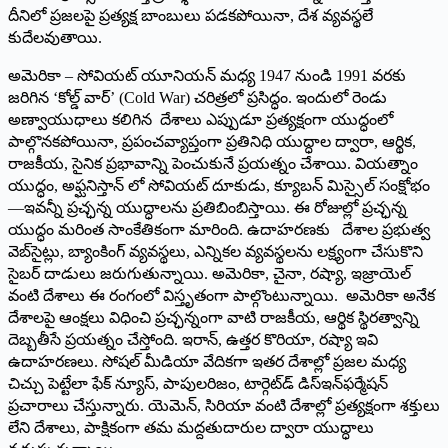
దీనిలో ప్రజలపై ప్రత్యక్ష బాంబులు పడకపోయినా, దేశ వ్యవస్థలే
కుదేలవుతాయి.
అమెరికా – సోవియట్ యూనియన్ మధ్య 1947 నుండి 1991 వరకు
జరిగిన ‘కోల్డ్ వార్’ (Cold War) చరిత్రలో ప్రసిద్ధం. ఇందులో రెండు
అణ్వాయుధాలు కలిగిన దేశాలు ఎప్పుడూ ప్రత్యక్షంగా యుద్ధంలో
పాల్గొనకపోయినా, ప్రపంచవ్యాప్తంగా ప్రతినిధి యుద్ధాల ద్వారా, ఆర్థిక,
రాజకీయ, సైనిక ప్రభావాన్ని పెంచుకునే ప్రయత్నం చేశాయి. వియత్నాం
యుద్ధం, అఫ్ఘనిస్తాన్ లో సోవియట్ దూకుడు, క్యూబన్ మిస్సైల్ సంక్షోభం
—ఇవన్నీ ప్రచ్ఛన్న యుద్ధాలను ప్రతిబింబిస్తాయి. ఈ రోజుల్లో ప్రచ్ఛన్న
యుద్ధం మరింత సాంకేతికంగా మారింది. ఉదాహరణకు దేశాల ప్రభుత్వ
వెబ్‌సైట్లు, బ్యాంకింగ్ వ్యవస్థలు, ఎన్నికల వ్యవస్థలను లక్ష్యంగా చేసుకొని
సైబర్ దాడులు జరుగుతున్నాయి. అమెరికా, చైనా, రష్యా, ఇజ్రాయెల్
వంటి దేశాలు ఈ రంగంలో విస్తృతంగా పాల్గొంటున్నాయి. అమెరికా అనేక
దేశాలపై ఆంక్షలు విధించి ప్రచ్ఛన్నంగా వాటి రాజకీయ, ఆర్థిక స్థిరత్వాన్ని
దెబ్బతీసే ప్రయత్నం చేస్తోంది. ఇరాన్, ఉత్తర కొరియా, రష్యా ఇవి
ఉదాహరణలు. సోషల్ మీడియా వేదికగా ఇతర దేశాల్లో ప్రజల మధ్య
చిచ్చు పెట్టేలా ఫేక్ న్యూస్, పాపులరిజం, టార్గెట్‌డ్ డిస్ఇన్‌ఫర్మేషన్
ప్రచారాలు చేస్తున్నారు. యెమెన్, సిరియా వంటి దేశాల్లో ప్రత్యక్షంగా శక్తులు
లేని దేశాలు, పాక్షికంగా తమ మద్దతుదారుల ద్వారా యుద్ధాలు