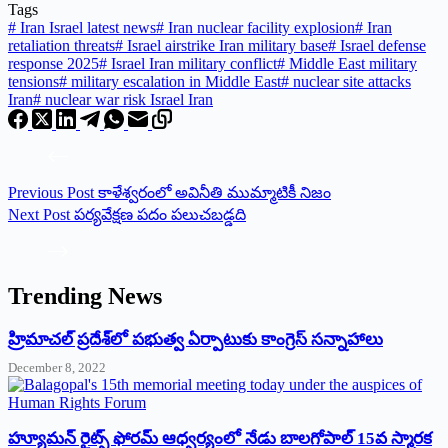
Tags
#
Iran Israel latest news
#
Iran nuclear facility explosion
#
Iran
retaliation threats
#
Israel airstrike Iran military base
#
Israel defense
response 2025
#
Israel Iran military conflict
#
Middle East military
tensions
#
military escalation in Middle East
#
nuclear site attacks
Iran
#
nuclear war risk Israel Iran
Previous
Post
కాళేశ్వరంలో అవినీతి ముమ్మాటికీ నిజం
Next
Post
పర్యవేక్షణ పదం పలుచబడ్డది
Trending News
‌హ్రిమాచల్‌ ‌ప్రదేశ్‌లో పభుత్వ ఏర్పాటుకు కాంగ్రెస్‌ ‌సన్నాహాలు
December 8, 2022
హ్యూమన్‌ రైట్స్‌ ఫోరమ్‌ ఆధ్వర్యంలో నేడు బాలగోపాల్‌ 15వ స్మారక