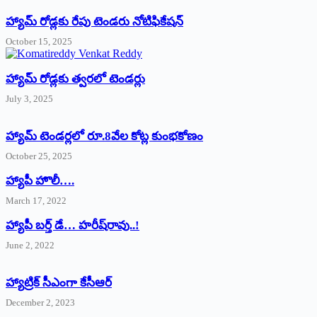
హ్యామ్‌ రోడ్లకు రేపు టెండరు నోటిఫికేషన్‌
October 15, 2025
హ్యామ్‌ రోడ్లకు త్వరలో టెండర్లు
July 3, 2025
హ్యామ్‌ ‌టెండర్లలో రూ.8వేల కోట్ల కుంభకోణం
October 25, 2025
హ్యాపీ హొలీ….
March 17, 2022
హ్యాపీ బర్త్ ‌డే… హరీష్‌రావు..!
June 2, 2022
హ్యాట్రిక్‌ ‌సీఎంగా కేసీఆర్‌
December 2, 2023