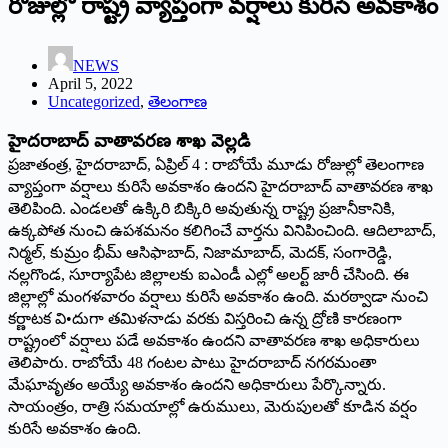
రోజుల్లో రాష్ట్ర వ్యాప్తంగా వర్షాలు కురిసే అవకాశం
NEWS
April 5, 2022
Uncategorized
,
తెలంగాణ
హైదరాబాద్‌ ‌వాతావరణ శాఖ వెల్లడి
ప్రజాతంత్ర, హైదరాబాద్‌, ఏ‌ప్రిల్‌ 4 : ‌రాబోయే మూడు రోజుల్లో తెలంగాణ
వ్యాప్తంగా వర్షాలు కురిసే అవకాశం ఉందని హైదరాబాద్‌ ‌వాతావరణ శాఖ
తెలిపింది. ఎండలతో ఉక్కిరి బిక్కిరి అవుతున్న రాష్ట్ర ప్రజానీకానికి,
ఉక్కపోత నుంచి ఉపశమనం కలిగించే వార్తను వినిపించింది. ఆదిలాబాద్‌,
‌నిర్మల్‌, ‌కుమ్రం భీమ్‌ ఆసిఫాబాద్‌, ‌నిజామాబాద్‌, ‌మెదక్‌, ‌సంగారెడ్డి,
నల్లగొండ, సూర్యాపేట జిల్లాలకు ఐఎండీ ఎల్లో అలర్ట్ ‌జారీ చేసింది. ఈ
జిల్లాల్లో మంగళవారం వర్షాలు కురిసే అవకాశం ఉంది. మరఠ్వాడా నుంచి
కర్ణాటక వి•దుగా తమిళనాడు వరకు విస్తరించి ఉన్న ద్రోణి కారణంగా
రాష్ట్రంలో వర్షాలు పడే అవకాశం ఉందని వాతావరణ శాఖ అధికారులు
తెలిపారు. రాబోయే 48 గంటల పాటు హైదరాబాద్‌ ‌నగరమంతా
మేఘావృతం అయ్యే అవకాశం ఉందని అధికారులు పేర్కొన్నారు.
సాయంత్రం, రాత్రి సమయాల్లో ఉరుములు, మెరుపులతో కూడిన వర్షం
కురిసే అవకాశం ఉంది.