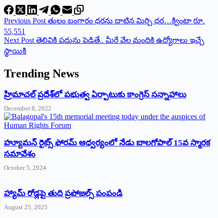
Previous
Post
తులం బంగారం ధరను దాటిన మిర్చి ధర…క్వింటా రూ.
55,551
Next
Post
తెలివికి పదును పెడితే.. మీరే వేల మందికి ఉద్యోగాలు ఇచ్చే
స్థాయికి
Trending News
‌హ్రిమాచల్‌ ‌ప్రదేశ్‌లో పభుత్వ ఏర్పాటుకు కాంగ్రెస్‌ ‌సన్నాహాలు
December 8, 2022
హ్యూమన్‌ రైట్స్‌ ఫోరమ్‌ ఆధ్వర్యంలో నేడు బాలగోపాల్‌ 15వ స్మారక
సమావేశం
October 5, 2024
హ్యామ్‌ రోడ్లపై తుది ప్రపోజల్స్‌ పంపండి
August 25, 2025