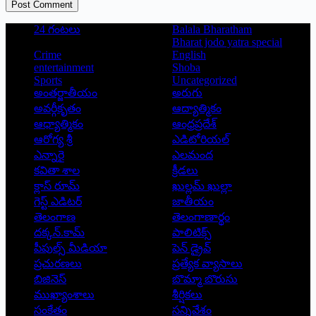
Post Comment
24 గంటలు
Balala Bharatham
Bharat jodo yatra special
Crime
English
entertainment
Shoba
Sports
Uncategorized
అంతర్జాతీయం
అరుగు
అవర్గీకృతం
ఆద్యాత్మికం
ఆధ్యాత్మికం
ఆంధ్రప్రదేశ్
ఆరోగ్య శ్రీ
ఎడిటోరియల్
ఎన్నారై
ఎలమంద
కవితా శాల
క్రీడలు
క్లాస్ రూమ్
ఖుల్లమ్ ఖుల్లా
గెస్ట్ ఎడిటర్
జాతీయం
తెలంగాణ
తెలంగాణార్థం
దక్కన్.కామ్
పాలిటిక్స్
పీపుల్స్ ‌మీడియా
పెన్ డ్రైవ్
ప్రచురణలు
ప్రత్యేక వ్యాసాలు
బిజినెస్
బొమ్మా బొరుసు
ముఖ్యాంశాలు
శీర్షికలు
సంకేతం
సన్నివేశం