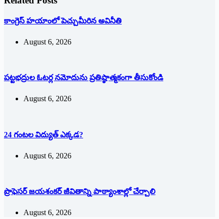
Related Posts
కాంగ్రెస్ హయాంలో పెచ్చుమీరిన అవినీతి
August 6, 2026
పట్టభద్రుల ఓటర్ల నమోదును ప్రతిష్ఠాత్మకంగా తీసుకోండి
August 6, 2026
24 గంటల విద్యుత్ ఎక్కడ?
August 6, 2026
ప్రొఫెసర్ జయశంకర్ జీవితాన్ని పాఠ్యాంశాల్లో చేర్చాలి
August 6, 2026