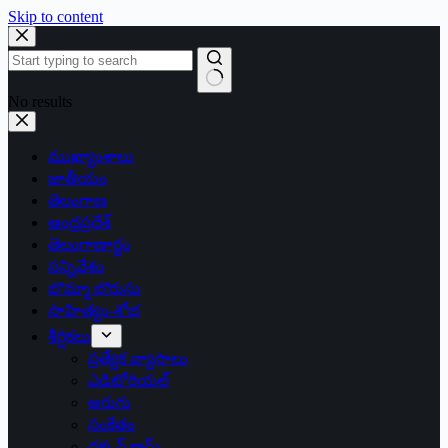
Skip to content
No results
ముఖ్యాంశాలు
జాతీయం
తెలంగాణ
ఆంధ్రప్రదేశ్
తెలంగాణార్థం
సన్నివేశం
బొమ్మా బొరుసు
సాహిత్యం-శోభ
శీర్షికలు
ప్రత్యేక వ్యాసాలు
ఎడిటోరియల్
అరుగు
సంకేతం
దక్కన్.కామ్