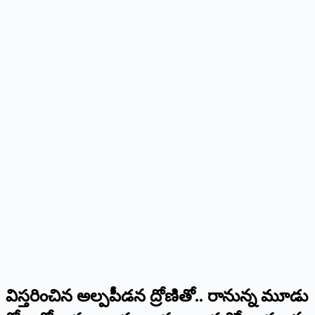
విస్తరించిన అల్పపీడన ద్రోణితో.. రానున్న మూడు