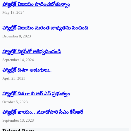
హ్యాట్రిక్‌ విజయం సాధించబోతున్నాం
May 18, 2024
హ్యాట్రిక్ విజయం మరింత బాధ్యతను పెంచింది
December 9, 2023
హ్యాట్రిక్‌ ‌విక్టరీతో ఆశీర్వదించండి
September 14, 2024
‌హ్యాట్రిక్‌ ‌దిశగా అడుగులు..
April 23, 2023
హ్యాట్రిక్ దిశ గా బి ఆర్ ఎస్ ప్రభుత్వం
October 5, 2023
హ్యాట్రిక్‌ ‌ఖాయం…మూడోసారి సీఎం కేసీఆరే
September 13, 2023