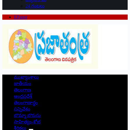
24 గంటలు
EPaper
ముఖ్యాంశాలు
జాతీయం
తెలంగాణ
ఆంధ్రప్రదేశ్
తెలంగాణార్థం
సన్నివేశం
బొమ్మా బొరుసు
సాహిత్యం-శోభ
శీర్షికలు