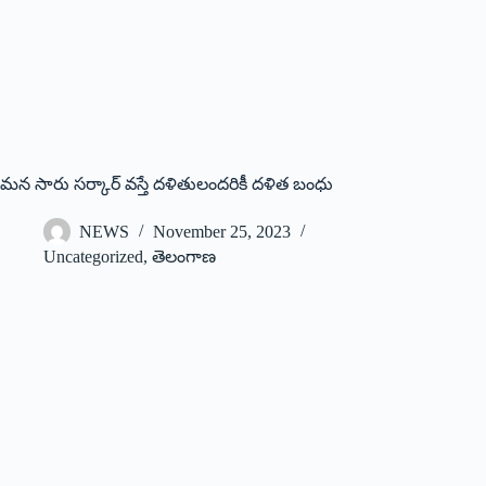
మన సారు సర్కార్ వస్తే దళితులందరికీ దళిత బంధు
NEWS
November 25, 2023
Uncategorized
,
తెలంగాణ