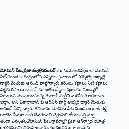
మోమిన్ పేట,ప్రజాతంత్రనవంబర్ 25:
నియోజకవర్గం లో మోమిన్
పేట్ మండల కేంద్రంలోని ఎన్నికల ప్రచారం లో ఎమ్మెల్యే అభ్యర్థి
డాక్టర్ మెతుకు ఆనంద్ పాల్గొన్నారు.కరెంటు కష్టాలు నీటి కష్టాలు
పెట్టిన కసాయి కాంగ్రెస్ ను ఖతం చేద్దాం ప్రజలను గుండెల్లో
పెట్టుకుని చూసుకుంటున్న గులాబీ పార్టీని మరోసారి అవకాశం
ఇద్దాం అని వికారాబాద్ బి ఆర్ఎస్ పార్టీ అభ్యర్థి డాక్టర్ మెతుకు
ఆనంద్ పేర్కొన్నారు శనివారం మోమిన్ పేట మండలం బాల్ రెడ్డి
గూడెం చీమల దారి దేవరంపల్లి చక్రంపల్లి టేకులపల్లి మక్త
తండా,ఎన్కతల,మోమిన్ పేట,గ్రామాల్లో ప్రజా ఆశీర్వాద యాత్ర
కార్యక్రమాన్ని నిర్వహించారు. ఈ సందర్భంగా ఆయన