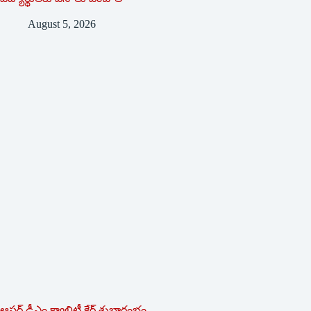
August 5, 2026
ఆస్టర్ డీఎం క్వాలిటీ కేర్ శుభారంభం