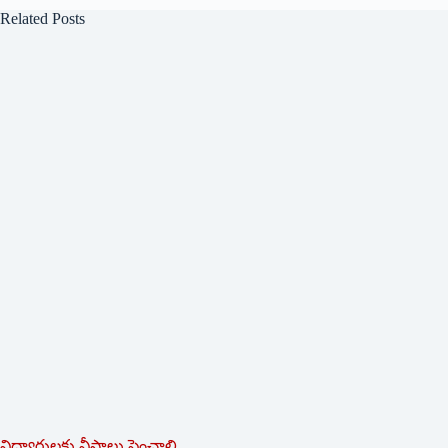
Related Posts
విద్యార్థులకు వీసాలు పెంచాలి