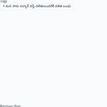
Tags
#
మన సారు సర్కార్ వస్తే దళితులందరికీ దళిత బంధు
Previous
Post