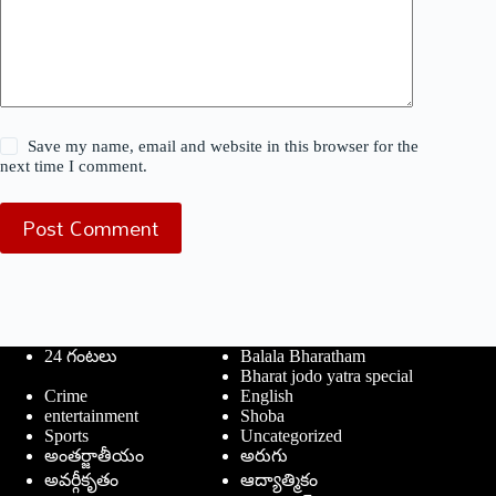
Save my name, email and website in this browser for the
next time I comment.
Post Comment
24 గంటలు
Balala Bharatham
Bharat jodo yatra special
Crime
English
entertainment
Shoba
Sports
Uncategorized
అంతర్జాతీయం
అరుగు
అవర్గీకృతం
ఆద్యాత్మికం