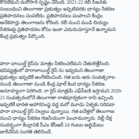
కొనలేమని మరోసారి స్పష్టం చేసింది. 2021-22 రబీ సీజన్‌కు
సంబంధించి తెలంగాణా ప్రభుత్వం ఇప్పటివరకు ధాన్యం సేకరణ
ప్రతిపాదనలు పంపలేదు. ప్రతిపాదనలు పంపాలని కేంద్రం
అనేకసార్లు తెలంగాణను కోరింది. రబీ నుంచి ముడి బియ్యం
సేకరణపై ప్రతిపాదనల కోసం ఇంకా ఎదురుచూస్తూనే ఉన్నామని
కేంద్ర ప్రభుత్వం పేర్కొంది.
పారా బాయిల్డ్ ‌రైస్‌ను మాత్రం సేకరించలేమని చేతులెత్తేసింది.
భవిష్యత్తులో పారాబాయిల్డ్ ‌రైస్‌ ‌ను ఇవ్వమని తెలంగాణా
ప్రభుత్వం ఇప్పటికే అంగీకరించింది. గత ఐదు ఆరు సంవత్సరాల
నుండి తెలంగాణా నుండి కేంద్ర పూల్‌ ‌కింద ధాన్యం సేకరణ
అనూహ్యంగా పెరిగింది. రా రైస్‌ ‌మాత్రమే ఎఫ్‌సీఐకి ఇస్తామని 2020-
21 సంవత్సరంలోనే తెలంగాణా రాతపూర్వకంగా రాసి ఇచ్చింది.
ఇప్పటికే భారత ఆహారసంస్థ వద్ద మరో మూడు ఏళ్ళకు సరిపడా
పారా బాయిల్డ్ ‌రైస్‌ ‌నిల్వలు వున్నాయి. గత ఐదేళ్లలో తెలంగాణ
నుంచి ధాన్యం సేకరణ గణనీయంగా పెంచామన్నారు. దిల్లీ దీక్ష
సందర్భంగా కేంద్రానికి సీఎం కేసీఆర్‌ 24 ‌గంటల అల్టిమేటం
జారీచేసిన సంగతి తెలిసిందే.