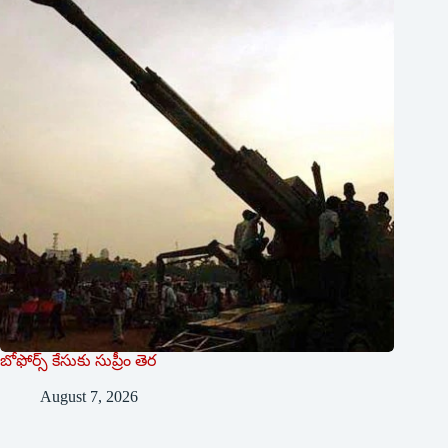
బోఫోర్స్ కేసుకు సుప్రీం తెర
August 7, 2026