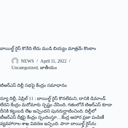
బాయిల్డ్ ‌రైస్‌ ‌కొనేది లేదు ముడి బియ్యం మాత్రమే కొంటాం
NEWS
April 11, 2022
Uncategorized
,
జాతీయం
టిఆర్‌ఎస్‌ ‌దిల్లీ సభపై కేంద్రం సమాధానం
న్యూ దిల్లీ, ఏప్రిల్‌ 11 : ‌బాయిల్డ్ ‌రైస్‌ ‌కొనలేమని, దానికి డిమాండ్‌
‌లేదని కేంద్రం మరోమారు స్పష్టం చేసింది. గతంలోనే టిఆర్‌ఎస్‌ ‌కూడా
దీనికి కట్టుబడి లేఖ ఇచ్చిందని పునరుద్ఘాటించింది. దిల్లీలో
టీఆర్‌ఎస్‌ ‌దీక్షపై కేంద్రం స్పందింస్తూ…కేంద్ర ఆహార ప్రజా పంపిణీ
వ్యవహారాల శాఖ వివరణ ఇచ్చింది. పారా బాయిల్డ్ ‌రైస్‌ను