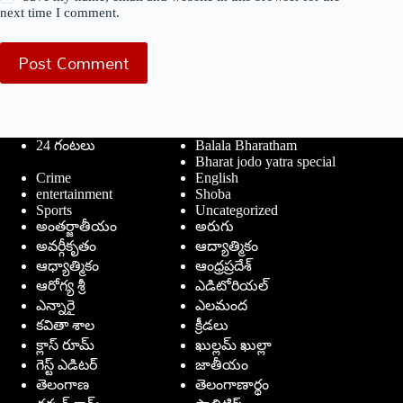
next time I comment.
Post Comment
24 గంటలు
Balala Bharatham
Bharat jodo yatra special
Crime
English
entertainment
Shoba
Sports
Uncategorized
అంతర్జాతీయం
అరుగు
అవర్గీకృతం
ఆద్యాత్మికం
ఆధ్యాత్మికం
ఆంధ్రప్రదేశ్
ఆరోగ్య శ్రీ
ఎడిటోరియల్
ఎన్నారై
ఎలమంద
కవితా శాల
క్రీడలు
క్లాస్ రూమ్
ఖుల్లమ్ ఖుల్లా
గెస్ట్ ఎడిటర్
జాతీయం
తెలంగాణ
తెలంగాణార్థం