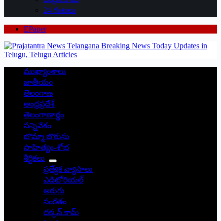
24 గంటలు
EPaper
ముఖ్యాంశాలు
జాతీయం
తెలంగాణ
ఆంధ్రప్రదేశ్
తెలంగాణార్థం
సన్నివేశం
బొమ్మా బొరుసు
సాహిత్యం-శోభ
శీర్షికలు
ప్రత్యేక వ్యాసాలు
ఎడిటోరియల్
అరుగు
సంకేతం
దక్కన్.కామ్