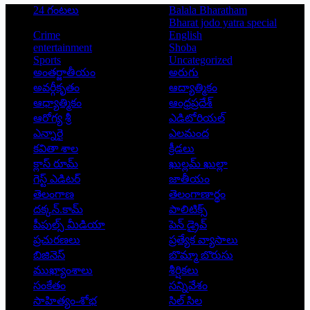
24 గంటలు
Balala Bharatham
Bharat jodo yatra special
Crime
English
entertainment
Shoba
Sports
Uncategorized
అంతర్జాతీయం
అరుగు
అవర్గీకృతం
ఆద్యాత్మికం
ఆధ్యాత్మికం
ఆంధ్రప్రదేశ్
ఆరోగ్య శ్రీ
ఎడిటోరియల్
ఎన్నారై
ఎలమంద
కవితా శాల
క్రీడలు
క్లాస్ రూమ్
ఖుల్లమ్ ఖుల్లా
గెస్ట్ ఎడిటర్
జాతీయం
తెలంగాణ
తెలంగాణార్థం
దక్కన్.కామ్
పాలిటిక్స్
పీపుల్స్ ‌మీడియా
పెన్ డ్రైవ్
ప్రచురణలు
ప్రత్యేక వ్యాసాలు
బిజినెస్
బొమ్మా బొరుసు
ముఖ్యాంశాలు
శీర్షికలు
సంకేతం
సన్నివేశం
సాహిత్యం-శోభ
సిల్ సిల