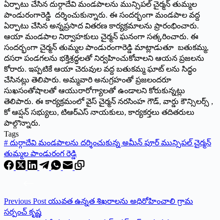
ఏర్పాటు చేసిన దుర్గాదేవి మండపాలను మున్సిపల్ చైర్మన్ తుమ్మల
పాండురంగారెడ్డి దర్శించుకున్నారు. ఈ సందర్భంగా మండపాల వద్ద
ఏర్పాటు చేసిన అన్నప్రసాద వితరణ కార్యక్రమాలను ప్రారంభించారు.
ఆయా మండపాల నిర్వాహకులు చైర్మన్ ఘనంగా సత్కరించారు. ఈ
సందర్భంగా చైర్మన్ తుమ్మల పాండురంగారెడ్డి మాట్లాడుతూ బతుకమ్మ,
దసరా పండగలను భక్తిశ్రద్ధలతో నిర్వహించుకోవాలని ఆయన ప్రజలను
కోరారు. ఇప్పటికే ఆయా చెరువుల వద్ద బతుకమ్మ ఘాట్ లను సిద్ధం
చేసినట్లు తెలిపారు. అమ్మవారి అనుగ్రహంతో ప్రజలందరూ
సుఖసంతోషాలతో ఆయురారోగ్యాలతో ఉండాలని కోరుకున్నట్లు
తెలిపారు. ఈ కార్యక్రమంలో వైస్ చైర్మన్ నరసింహ గౌడ్, వార్డు కౌన్సిలర్స్ ,
కో ఆప్షన్ సభ్యులు, టిఆర్ఎస్ నాయకులు, కార్యకర్తలు తదితరులు
పాల్గొన్నారు.
Tags
#
దుర్గాదేవి మండపాలను దర్శించుకున్న అమీన్ పూర్ మున్సిపల్ చైర్మన్
తుమ్మల పాండురంగ రెడ్డి
Previous
Post
యువత ఉన్నత శిఖరాలను అధిరోహించాలి గ్రామ
సర్పంచ్ కృష్ణ