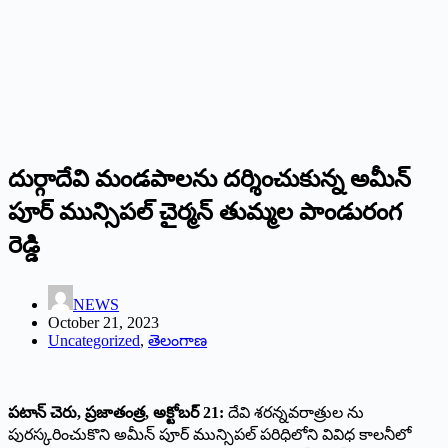
దుర్గాదేవి మండపాలను దర్శించుకున్న అమీన్
పూర్ మున్సిపల్ చైర్మన్ తుమ్మల పాండురంగ
రెడ్డి
NEWS
October 21, 2023
Uncategorized
,
తెలంగాణ
పటాన్ చెరు, ప్రజాతంత్ర, అక్టోబర్ 21:
దేవి శరన్నవరాత్రుల ను
పురస్కరించుకొని అమీన్ పూర్ మున్సిపల్ పరిధిలోని వివిధ కాలనీలో