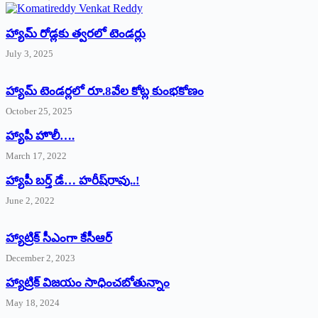
హ్యామ్‌ రోడ్లకు త్వరలో టెండర్లు
July 3, 2025
హ్యామ్‌ ‌టెండర్లలో రూ.8వేల కోట్ల కుంభకోణం
October 25, 2025
హ్యాపీ హొలీ….
March 17, 2022
హ్యాపీ బర్త్ ‌డే… హరీష్‌రావు..!
June 2, 2022
హ్యాట్రిక్‌ ‌సీఎంగా కేసీఆర్‌
December 2, 2023
హ్యాట్రిక్‌ విజయం సాధించబోతున్నాం
May 18, 2024