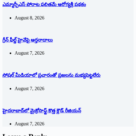
ఎమ్మార్పీఎస్ పోరాట ఫలితమే ఆరోగ్యశ్రీ పథకం
August 8, 2026
గ్రీన్ ఫీల్డ్ హైవేపై ఆర్తనాదాలు
August 7, 2026
సోషల్‌ ‌మీడియాలో ప్రచారంతో ప్రజలను మభ్యపెట్టలేరు
August 7, 2026
హైదరాబాద్‌లో మైక్రోసాఫ్ట్ ‌కొత్త క్లౌడ్‌ ‌రీజియన్‌
August 7, 2026