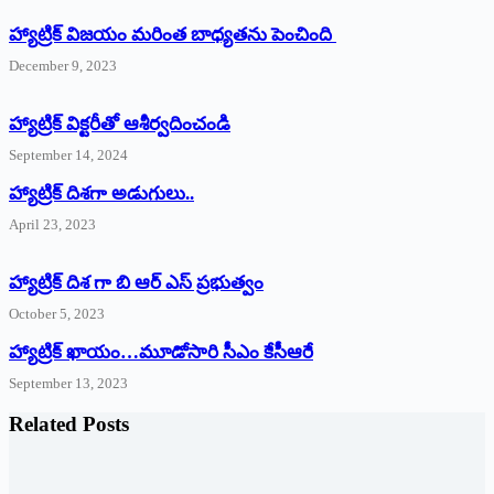
హ్యాట్రిక్ విజయం మరింత బాధ్యతను పెంచింది
December 9, 2023
హ్యాట్రిక్‌ ‌విక్టరీతో ఆశీర్వదించండి
September 14, 2024
‌హ్యాట్రిక్‌ ‌దిశగా అడుగులు..
April 23, 2023
హ్యాట్రిక్ దిశ గా బి ఆర్ ఎస్ ప్రభుత్వం
October 5, 2023
హ్యాట్రిక్‌ ‌ఖాయం…మూడోసారి సీఎం కేసీఆరే
September 13, 2023
Related Posts