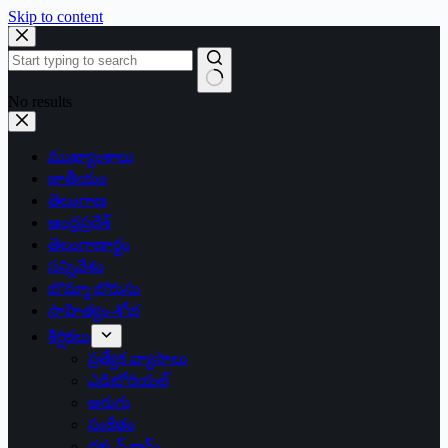
Skip to content
No results
ముఖ్యాంశాలు
జాతీయం
తెలంగాణ
ఆంధ్రప్రదేశ్
తెలంగాణార్థం
సన్నివేశం
బొమ్మా బొరుసు
సాహిత్యం-శోభ
శీర్షికలు
ప్రత్యేక వ్యాసాలు
ఎడిటోరియల్
అరుగు
సంకేతం
దక్కన్.కామ్