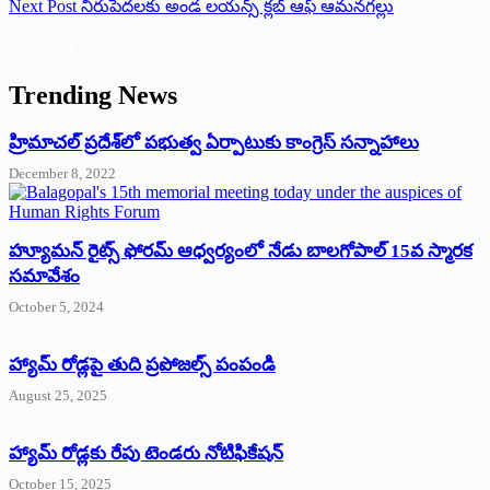
Next
Post
నిరుపేదలకు అండ లయన్స్ క్లబ్ ఆఫ్ ఆమనగల్లు
Trending News
‌హ్రిమాచల్‌ ‌ప్రదేశ్‌లో పభుత్వ ఏర్పాటుకు కాంగ్రెస్‌ ‌సన్నాహాలు
December 8, 2022
హ్యూమన్‌ రైట్స్‌ ఫోరమ్‌ ఆధ్వర్యంలో నేడు బాలగోపాల్‌ 15వ స్మారక
సమావేశం
October 5, 2024
హ్యామ్‌ రోడ్లపై తుది ప్రపోజల్స్‌ పంపండి
August 25, 2025
హ్యామ్‌ రోడ్లకు రేపు టెండరు నోటిఫికేషన్‌
October 15, 2025