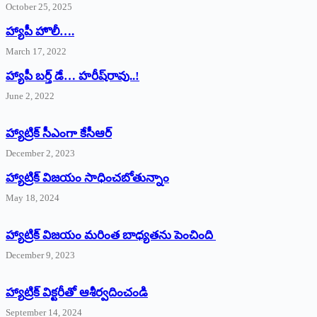
October 25, 2025
హ్యాపీ హొలీ….
March 17, 2022
హ్యాపీ బర్త్ ‌డే… హరీష్‌రావు..!
June 2, 2022
హ్యాట్రిక్‌ ‌సీఎంగా కేసీఆర్‌
December 2, 2023
హ్యాట్రిక్‌ విజయం సాధించబోతున్నాం
May 18, 2024
హ్యాట్రిక్ విజయం మరింత బాధ్యతను పెంచింది
December 9, 2023
హ్యాట్రిక్‌ ‌విక్టరీతో ఆశీర్వదించండి
September 14, 2024