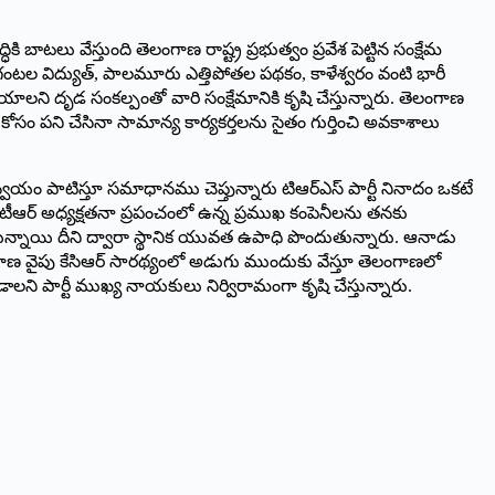
 బాటలు వేస్తుంది తెలంగాణ రాష్ట్ర ప్రభుత్వం ప్రవేశ పెట్టిన సంక్షేమ
 గంటల విద్యుత్‌, ‌పాలమూరు ఎత్తిపోతల పథకం, కాళేశ్వరం వంటి భారీ
లని దృడ సంకల్పంతో వారి సంక్షేమానికి కృషి చేస్తున్నారు. తెలంగాణ
ీ కోసం పని చేసినా సామాన్య కార్యకర్తలను సైతం గుర్తించి అవకాశాలు
మన్వయం పాటిస్తూ సమాధానము చెప్తున్నారు టిఆర్‌ఎస్‌ ‌పార్టీ నినాదం ఒకటే
కేటీఆర్‌ అధ్యక్షతనా ప్రపంచంలో ఉన్న ప్రముఖ కంపెనీలను తనకు
స్తున్నాయి దీని ద్వారా స్థానిక యువత ఉపాధి పొందుతున్నారు. ఆనాడు
ణ వైపు కేసిఆర్‌ ‌సారథ్యంలో అడుగు ముందుకు వేస్తూ తెలంగాణలో
ండాలని పార్టీ ముఖ్య నాయకులు నిర్విరామంగా కృషి చేస్తున్నారు.