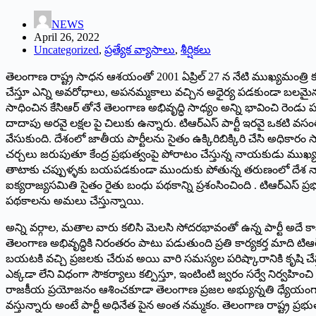
NEWS
April 26, 2022
Uncategorized
,
ప్రత్యేక వ్యాసాలు
,
శీర్షికలు
తెలంగాణ రాష్ట్ర సాధన ఆశయంతో 2001 ఏప్రిల్‌ 27 ‌న నేటి ముఖ్యమంత్రి 
చేస్తూ ఎన్ని అవరోధాలు, అపనమ్మకాలు వచ్చిన అధైర్య పడకుండా బలమైన నమ్మ
సాధించిన కేసిఆర్‌ ‌తోనే తెలంగాణ అభివృద్ధి సాధ్యం అన్ని భావించి రెండు ప
దాదాపు అరవై లక్షల పై చిలుకు ఉన్నారు. టిఆర్‌ఎస్‌ ‌పార్టీ ఇరవై ఒకటి
వేసుకుంది. దేశంలో జాతీయ పార్టీలను సైతం ఉక్కిరిబిక్కిరి చేసి అధికార
చర్చలు జరుపుతూ కేంద్ర ప్రభుత్వంపై పోరాటం చేస్తున్న నాయకుడు ముఖ్య మ
తాటాకు చప్పుళ్ళకు బయపడకుండా ముందుకు పోతున్న తరుణంలో దేశ నాయకులే క
ఐక్యరాజ్యసమితి సైతం రైతు బంధు పథకాన్ని ప్రశంసించింది . టిఆర్‌ఎస్‌ ‌ప్ర
పథకాలను అమలు చేస్తున్నాయి.
అన్ని వర్గాల, మతాల వారు కలిసి మెలసి సోదరభావంతో ఉన్న పార్టీ అదే కాక
తెలంగాణ అభివృద్ధికి నిరంతరం పాటు పడుతుంది ప్రతి కార్యకర్త మాది టి
బయటకి వచ్చి ప్రజలకు చేరువ అయి వారి సమస్యల పరిష్కారానికి కృషి చేస
ఎక్కడా లేని విధంగా సౌకర్యాలు కల్పిస్తూ, ఇంటింటి జ్వరం సర్వే నిర్వహించి 
రాజకీయ ప్రయోజనం ఆశించకూడా తెలంగాణ ప్రజల అభ్యున్నతి ధ్యేయంగా పన
వస్తున్నారు అంటే పార్టీ అధినేత పైన అంత నమ్మకం. తెలంగాణ రాష్ట్ర ప్రభ