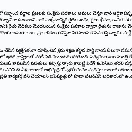
ో సబ్బండ వర్గాల ప్రజలకు సంక్షేమ పథకాలు అమలు చేస్తూ వారి ఆర్థికాభివృద్ధికి
దిక్సూచిగా ఉండాలని వారి సంక్షేమాన్నికి రైతు బంధు, రైతు భీమా, ఉచిత 24
డానికి రైతు వేదికలు మొదలయిన సంక్షేమ పథకాల ద్వారా రైతును రాజును చేయా
ాంతాలకు అనుగుణంగా ప్రణాళికలు రచిస్తూ పరిపాలన కొనసాగిస్తున్నారు. పార్ట
పణలు చేసిన వ్యక్తిగతంగా దూషించిన క్రమ శిక్షణ కల్గిన పార్టీ నాయకులుగా స
గాలలో ఇతర రాష్ట్రలతో పోటీ పడి ముందుకు పోతుంది. పరిశ్రమల శాఖ మంత్రి 
మలకు కావలసిన వసతులు కల్పిస్తున్నారు కాబట్టి విదేశీ కంపెనీలు తరలి వ
ఎనిమిది ఏళ్ల కాలంలో అభివృద్ధిలో పురోగమనం సాధిస్తూ బంగారు తెలంగా
ా ప్రతి కార్యకర్త పని చేయాలని భవిష్యత్తులో కూడా టిఆర్‌ఎస్‌ అధికారంలో ఉ