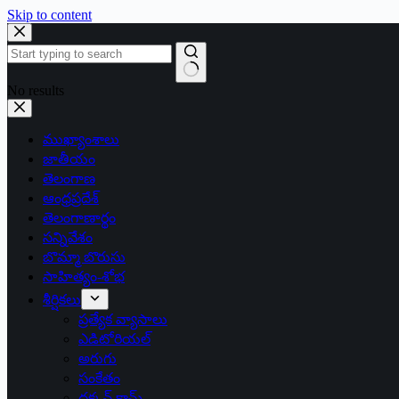
Skip to content
No results
ముఖ్యాంశాలు
జాతీయం
తెలంగాణ
ఆంధ్రప్రదేశ్
తెలంగాణార్థం
సన్నివేశం
బొమ్మా బొరుసు
సాహిత్యం-శోభ
శీర్షికలు
ప్రత్యేక వ్యాసాలు
ఎడిటోరియల్
అరుగు
సంకేతం
దక్కన్.కామ్