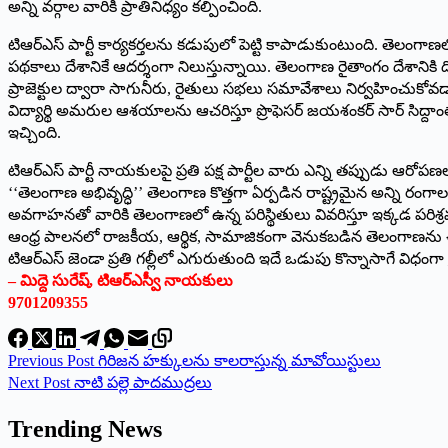
అన్ని వర్గాల వారికి ప్రాతినిధ్యం కల్పించింది.
టిఆర్‌ఎస్‌ ‌పార్టీ కార్యకర్తలను కడుపులో పెట్టి కాపాడుకుంటుంది. తెలంగాణల
పథకాలు దేశానికే ఆదర్శంగా నిలుస్తున్నాయి. తెలంగాణ రైతాంగం దేశానికి 
ప్రాజెక్టుల ద్వారా సాగునీరు, రైతులు సభలు సమావేశాలు నిర్వహించుకోవ
విద్యార్థి అమరుల ఆశయాలను ఆచరిస్తూ ప్రొఫెసర్‌ ‌జయశంకర్‌ ‌సార్‌ ‌సిద్ద
ఇచ్చింది.
టిఆర్‌ఎస్‌ ‌పార్టీ నాయకులపై ప్రతి పక్ష పార్టీల వారు ఎన్ని తప్పుడు ఆరో
‘‘తెలంగాణ అభివృద్ధి’’ తెలంగాణ కొత్తగా ఏర్పడిన రాష్ట్రమైన అన్ని రం
అవగాహనతో వారికి తెలంగాణలో ఉన్న పరిస్థితులు వివరిస్తూ ఇక్కడ పరిశ్ర
ఆంధ్ర పాలనలో రాజకీయ, ఆర్థిక, సామాజికంగా వెనుకబడిన తెలంగాణను ఈ 
టిఆర్‌ఎస్‌ ‌జెండా ప్రతి గల్లీలో ఎగురుతుంది ఇదే ఒడుపు కొన్నాసాగే విధంగ
– మిద్దె సురేష్‌, ‌టిఆర్‌ఎస్వీ నాయకులు
9701209355
Previous
Post
గిరిజన హక్కులను కాలరాస్తున్న మావోయిస్టులు
Next
Post
‌నాటి పల్లె పాదముద్రలు
Trending News