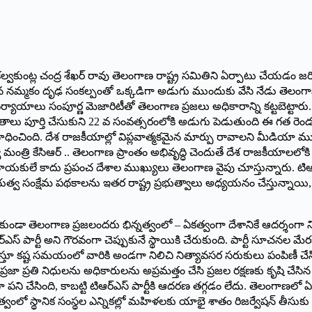
కల్వకుంట్ల చంద్ర శేఖర్‌ ‌రావు తెలంగాణ రాష్ట్ర సమితిని ఏర్పాటు చేయడం
కం దృఢ సంకల్పంతో ఒక్కడిగా అడుగు ముందుకు వేసి నేడు తెలంగాణలో తిరుగులే
ర్యాయాలు సంపూర్ణ మెజారిటీతో తెలంగాణ ప్రజలు అధికారాన్ని కట్టబెట్టారు. తెల
 వసంతాలు పూర్తి చేసుకుని 22 వ సంవత్సరంలోకి అడుగు పెడుతుంది ఈ గత రెం
ం సాధించింది. దేశ రాజకీయాల్లో విప్లవాత్మకమైన మార్పు రావాలని మీడియా ము
ంత్రి కేసిఆర్‌ .. ‌తెలంగాణ ప్రాంతం అభివృద్ధి చెందుతే దేశ రాజకీయాలలోకి
ాదు ప్రపంచ దేశాల ముఖ్యులు తెలంగాణ వైపు చూస్తున్నారు. టిఆర్‌ఎస్‌ ‌ప్
భుత్వ సంక్షేమ పథకాలను ఇతర రాష్ట్ర ప్రభుత్వాలు అధ్యయనం చేస్తున్నాయి, కేం
ుండా తెలంగాణ ప్రజలందరు భిన్నత్వంలో – ఏకత్వంగా దేశానికే ఆదర్శంగా నిలు
ఆర్‌ఎస్‌ ‌పార్టీ అని గౌరవంగా చెప్పుకునే స్థాయికి చేరుకుంది. పార్టీ 
్తూ కష్ట సమయంలో వారికి అండగా నిలిచి నిత్యావసర సరుకులు పంపిణీ చేసి 
ప్రజా ప్రతి నిధులను అధికారులను అప్రమత్తం చేసి ప్రజల రక్షణకు కృషి చేసిన ఏ
ి చేసింది, కాబట్టి టిఆర్‌ఎస్‌ ‌పార్టీకి ఆదరణ తగ్గడం లేదు. తెలంగ
ుత్వంలో స్థానిక సంస్థల ఎన్నికల్లో మహిళలకు యాభై శాతం రిజర్వేషన్‌ ‌తీస