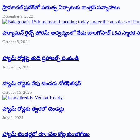
‌హ్రిమాచల్‌ ‌ప్రదేశ్‌లో పభుత్వ ఏర్పాటుకు కాంగ్రెస్‌ ‌సన్నాహాలు
December 8, 2022
హ్యూమన్‌ రైట్స్‌ ఫోరమ్‌ ఆధ్వర్యంలో నేడు బాలగోపాల్‌ 15వ స్మారక
October 5, 2024
హ్యామ్‌ రోడ్లపై తుది ప్రపోజల్స్‌ పంపండి
August 25, 2025
హ్యామ్‌ రోడ్లకు రేపు టెండరు నోటిఫికేషన్‌
October 15, 2025
హ్యామ్‌ రోడ్లకు త్వరలో టెండర్లు
July 3, 2025
హ్యామ్‌ ‌టెండర్లలో రూ.8వేల కోట్ల కుంభకోణం