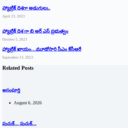
‌హ్యాట్రిక్‌ ‌దిశగా అడుగులు..
April 23, 2023
హ్యాట్రిక్ దిశ గా బి ఆర్ ఎస్ ప్రభుత్వం
October 5, 2023
హ్యాట్రిక్‌ ‌ఖాయం…మూడోసారి సీఎం కేసీఆరే
September 13, 2023
Related Posts
అసంపూర్తి
August 6, 2026
పుచుక్… పుచుక్…