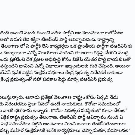
 జరిగింది ఆనాటి నుండి ఈనాటి వరకు పార్టీని అంచెలంచెలుగా బలోపేతం
ని శక్తిగా టిఆర్‌ఎస్‌ ‌పార్టీ ఆవిర్భావిచింది. రాష్ట్రాన్ని
ంగాణ లో ఏ పార్టీకి లేని కార్యకర్తలు ఒక ప్రాంతీయ పార్టీగా టిఆర్‌ఎస్‌ ‌కు
డు దశాబ్దాలుగా ఎన్నో విజయాలు సాధించి తెలంగాణ గడ్డపై చేరగని ముద్ర
ందు ప్రకటించి దేశ ప్రజల అభివృద్ధి కోసం బీజేపీ యేతర పార్టీ నాయకులతో
 వస్తుందని భావించి ఎన్నో విధాలుగా ఇబ్బందులకు గురి చేస్తుంది. అయినా
రవేశ పెట్టిన సంక్షేమ పథకాలు కేంద్ర ప్రభుత్వ నివేదికలే కాకుండా
ద్ర ప్రభుత్వంతో సహా పథకాల పేర్లు మార్చి టిఆర్‌ఎస్‌ ‌ప్రభుత్వ
స్తున్నారు. ఆనాడు ప్రత్యేక తెలంగాణ రాష్ట్రం కోసం ఏర్పడి నేడు
సూచనల మేరకు నిరంతరము ప్రజా సేవలో ఉండే నాయకులు, కొరోనా సమయంలో
వారికి భరోసాను ఇచ్చారు. కొరోనా విపత్కర పరిస్థితులో కూడా దేశంలో
కైక రాష్ట్ర ప్రభుత్వం తెలంగాణ. టిఆర్‌ఎస్‌ ‌పార్టీ ఆవిర్భావం నుండి ఏ
ాణలో ఏ సభ సమావేశలు పెట్టిన అంచనాలు మించి జనాలు తండోపతండాలుగా
ుకు వచ్చి మహిళ సంక్షేమానికి అనేక కార్యక్రమాలు చెప్పాడుతూ, పరిపాలనలో