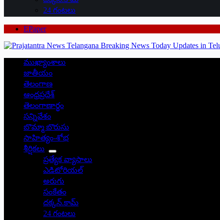
24 గంటలు
EPaper
ముఖ్యాంశాలు
జాతీయం
తెలంగాణ
ఆంధ్రప్రదేశ్
తెలంగాణార్థం
సన్నివేశం
బొమ్మా బొరుసు
సాహిత్యం-శోభ
శీర్షికలు
ప్రత్యేక వ్యాసాలు
ఎడిటోరియల్
అరుగు
సంకేతం
దక్కన్.కామ్
24 గంటలు