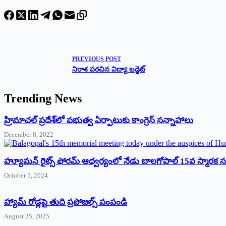
PREVIOUS
POST
నిరాశ పరచిన విద్యా బడ్జెట్‌
Trending News
‌హ్రిమాచల్‌ ‌ప్రదేశ్‌లో పభుత్వ ఏర్పాటుకు కాంగ్రెస్‌ ‌సన్నాహాలు
December 8, 2022
హ్యూమన్‌ రైట్స్‌ ఫోరమ్‌ ఆధ్వర్యంలో నేడు బాలగోపాల్‌ 15వ స్మారక
October 5, 2024
హ్యామ్‌ రోడ్లపై తుది ప్రపోజల్స్‌ పంపండి
August 25, 2025