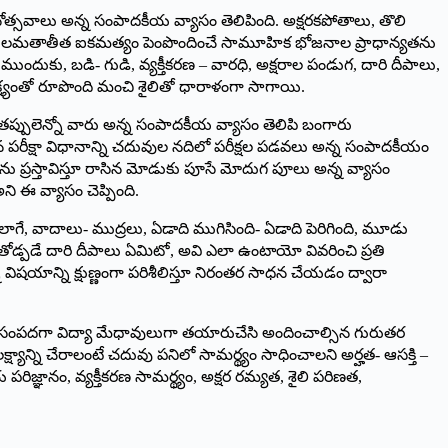
ోత్సవాలు అన్న సంపాదకీయ వ్యాసం తెలిపింది. అక్షరకపోతాలు, తొలి
్య కులమతాతీత ఐకమత్యం పెంపొందించే సామూహిక భోజనాల ప్రాధాన్యతను
దుకు, బడి- గుడి, వ్యక్తీకరణ – వారధి, అక్షరాల పండుగ, దారి దీపాలు,
క్ష్యంతో రూపొంది మంచి శైలితో ధారాళంగా సాగాయి.
ి తప్పులెన్నో వారు అన్న సంపాదకీయ వ్యాసం తెలిపి బంగారు
ారిన పరీక్షా విధానాన్ని చదువుల నదిలో పరీక్షల పడవలు అన్న సంపాదకీయం
ను ప్రస్తావిస్తూ రాసిన మోడుకు పూసే మోదుగ పూలు అన్న వ్యాసం
ని ఈ వ్యాసం చెప్పింది.
ాగే, వాదాలు- ముద్రలు, ఏడాది ముగిసింది- ఏడాది పెరిగింది, మూడు
తోడ్పడే దారి దీపాలు ఏమిటో, అవి ఎలా ఉంటాయో వివరించి ప్రతి
ిషయాన్ని క్షుణ్ణంగా పరిశీలిస్తూ నిరంతర సాధన చేయడం ద్వారా
స్కృతి సంపదగా విద్యా మేధావులుగా తయారుచేసి అందించాల్సిన గురుతర
యాన్ని చేరాలంటే చదువు పనిలో సామర్థ్యం సాధించాలని అర్హత- ఆసక్తి –
ిజ్ఞానం, వ్యక్తీకరణ సామర్థ్యం, అక్షర రమ్యత, శైలి పరిణత,