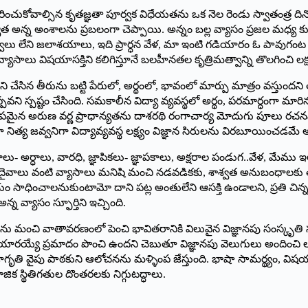
ించుకోవాల్సిన కృతజ్ఞతా పూర్వక విధేయతను ఒక నెల రెండు స్వాతంత్ర దిన
యత అన్న అంశాలను ప్రబలంగా చెప్పాయి. అన్నం బల్ల వ్యాసం ప్రజల మధ
లు లేని జలాశయాలు, ఇది ప్రార్ధన వేళ, మా ఇంటి గడియారం ఓ పావుగంట ముం
ాసాలు విషయాసక్తిని కలిగిస్తూనే బలహీనతల కృత్రిమత్వాన్ని తొలగించి ల
ి చేసిన తీరును బట్టి పేరులో, అర్థంలో, భావంలో మార్పు మాత్రం వస్తుందన
్పవని స్పష్టం చేసింది. సమకాలీన విద్యా వ్యవస్థలో అర్థం, పరమార్ధంగా మ
తిరూపమైన అరుణ వర్ణ ప్రాధాన్యతను దాశరథి రంగాచార్య మోదుగు పూలు రచన
 నిత్య జవ్వనిగా విద్యావ్యవస్థ లక్ష్యం విజ్ఞాన సిరులను విరబూయించడమే అ
అర్ధాలు, వారధి, జ్ఞాపికలు- జ్ఞాపకాలు, అక్షరాల పండుగ..వేళ, మేము ఇల
చె – దైవాలు వంటి వ్యాసాలు మనిషి మంచి నడవడికకు, శాశ్వత అనుబంధాలకు 
ధించాలనుకుంటామో దాని పట్ల అంతులేని ఆసక్తి ఉండాలని, ప్రతి చిన్న వ
్యాసం స్ఫూర్తిని ఇచ్చింది.
్థి మొక్కలను మంచి వాతావరణంలో పెంచి భావితరానికి విలువైన విజ్ఞానపు సం
ారయ్యే ప్రమాదం పొంచి ఉందని చెబుతూ విజ్ఞానపు వెలుగులు అందించి లక్ష్
ృతి వైపు పాఠకుని ఆలోచనను మళ్ళింప జేస్తుంది. భాషా సామర్థ్యం, విషయ పర
స్థితిగతుల దొంతరలకు నిగ్గుటద్ధాలు.