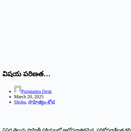
విషయ పరిణత…
Prajatantra Desk
March 20, 2025
Shoba
,
సాహిత్యం-శోభ
వివిధ తెలుగు సాహితీ ప్రక్రియలలో ఆలోచనాత్మకమైన, పరిశోధనాశీలత కలిగిన