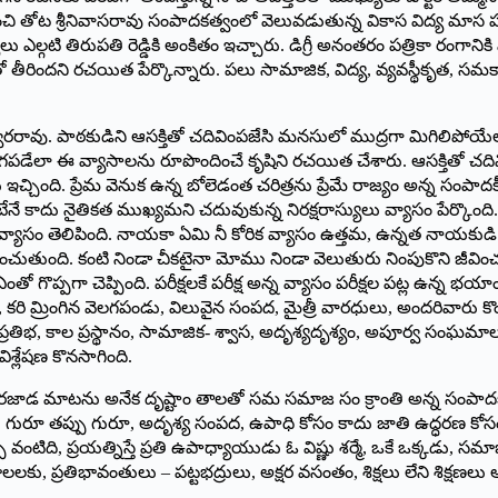
ీకరించి తోట శ్రీనివాసరావు సంపాదకత్వంలో వెలువడుతున్న వికాస విద్య మాస
్గటి తిరుపతి రెడ్డికి అంకితం ఇచ్చారు. డిగ్రీ అనంతరం పత్రికా రంగానిక
ందని రచయిత పేర్కొన్నారు. పలు సామాజిక, విద్య, వ్యవస్థీకృత, సమకాలీన
వరరావు. పాఠకుడిని ఆసక్తితో చదివింపజేసి మనసులో ముద్రగా మిగిలిపోయేల
పడేలా ఈ వ్యాసాలను రూపొందించే కృషిని రచయిత చేశారు. ఆసక్తితో చది
చింది. ప్రేమ వెనుక ఉన్న బోలెడంత చరిత్రను ప్రేమే రాజ్యం అన్న సంపాదక
ఉంటేనే కాదు నైతికత ముఖ్యమని చదువుకున్న నిరక్షరాస్యులు వ్యాసం పేర్కొంద
వ్యాసం తెలిపింది. నాయకా ఏమి నీ కోరిక వ్యాసం ఉత్తమ, ఉన్నత నాయకుడి ల
ుంది. కంటి నిండా చీకటైనా మోము నిండా వెలుతురు నింపుకొని జీవించ
పగా చెప్పింది. పరీక్షలకే పరీక్ష అన్న వ్యాసం పరీక్షల పట్ల ఉన్న భయాంద
 మ్రింగిన వెలగపండు, విలువైన సంపద, మైత్రీ వారధులు, అందరివారు కొందరి 
ప్రతిభ, కాల ప్రస్థానం, సామాజిక- శ్వాస, అదృశ్యదృశ్యం, అపూర్వ సంఘమాల
శ్లేషణ కొనసాగింది.
ాడ మాటను అనేక దృష్టాం తాలతో సమ సమాజ సం క్రాంతి అన్న సంపాదకీయ వ్
గురూ తప్పు గురూ, అదృశ్య సంపద, ఉపాధి కోసం కాదు జాతి ఉద్ధరణ కోసం, శక
ిది, ప్రయత్నిస్తే ప్రతి ఉపాధ్యాయుడు ఓ విష్ణు శర్మే, ఒకే ఒక్కడు, సమా
, ప్రతిభావంతులు – పట్టభద్రులు, అక్షర వసంతం, శిక్షలు లేని శిక్షణలు అన్