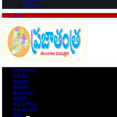
24 గంటలు
EPaper
ముఖ్యాంశాలు
జాతీయం
తెలంగాణ
ఆంధ్రప్రదేశ్
తెలంగాణార్థం
సన్నివేశం
బొమ్మా బొరుసు
సాహిత్యం-శోభ
శీర్షికలు