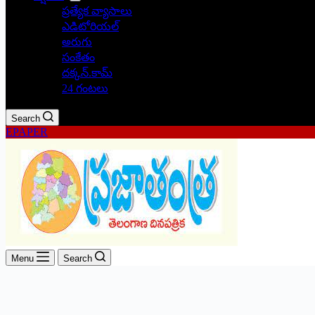
ప్రత్యేక వ్యాసాలు
ఎడిటోరియల్
అరుగు
సంకేతం
దక్కన్.కామ్
24 గంటలు
Search
EPAPER
Menu
Search