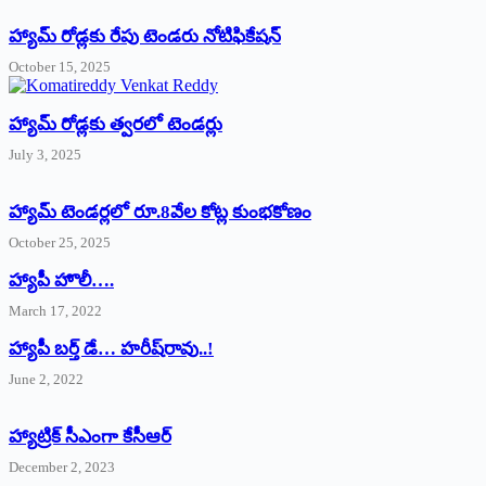
హ్యామ్‌ రోడ్లకు రేపు టెండరు నోటిఫికేషన్‌
October 15, 2025
హ్యామ్‌ రోడ్లకు త్వరలో టెండర్లు
July 3, 2025
హ్యామ్‌ ‌టెండర్లలో రూ.8వేల కోట్ల కుంభకోణం
October 25, 2025
హ్యాపీ హొలీ….
March 17, 2022
హ్యాపీ బర్త్ ‌డే… హరీష్‌రావు..!
June 2, 2022
హ్యాట్రిక్‌ ‌సీఎంగా కేసీఆర్‌
December 2, 2023