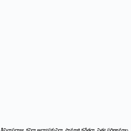
 శ్రీనివాసరాజు. కవిగా,అధ్యాపకునిగా, సామాజి కవేత్తగా, నిత్య పరిణామాల