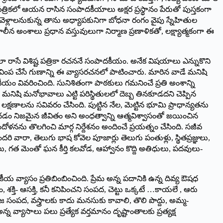
 పత్రికలో ఆయన రాసిన సంపాదకీయాలు అక్షర ప్రస్థానం పేరుతో పుస్తకంగా
ి వెళ్లాలనుకున్న తాను అధ్యాపకునిగా బోధనా రంగం వైపు స్నేహితుల
 అంశాలు ప్రధాన వస్తువులుగా నిర్మాణ ప్రణాళికతో, లక్ష్యాత్మకంగా ఈ
ా రాసే విశిష్ట పత్రికా రచననే సంపాదకీయం. అనేక విషయాలు ఎన్నుకొని
వింప చేసే గుణాన్ని ఈ వ్యాసరచనలో పాటించారు. మారిన వాడే మనిషి
ీయం వివరించింది. సునిశితంగా పాఠకులు గమనించే ప్రతి అంశాన్ని
ి. మనిషి మనోభావాలు ఎట్టి పరిస్థితులలో దెబ్బ తినకూడదని చెప్పిన
క్షణాలను సవివరం చేసింది. పుట్టిన నేల, మెట్టిన భూమి ప్రాధాన్యతను
డం నిజమైన జీవితం అని అంధత్వాన్ని ఆత్మవిశ్వాసంతో జయించిన
ోళనను తొలగించి మార్గ నిర్దేశనం అందించే ప్రయత్నం చేసింది. సజీవ
వారా, తెలుగు భాష కోవెల పూజార్లు తెలుగు పంతుళ్లు, స్థితప్రజ్ఞులు,
ు, గత మెంతో ఘన కీర్తి కలవోడ, ఆహ్వానం కొద్ది అతిధులు, పదవులు-
యాసం ప్రతిబింబించింది. ప్రేమ అన్న పదానికి ఉన్న దివ్య ఔషధ
్తి- ఆసక్తి, కనీ కనిపించని సంపద, చెట్టు ఒక్కటే …కాయలే , ఆరు
జ సంపద, వస్త్రాలకు కాదు మనసుకు కావాలి, తొలి పొద్దు, అమ్మ-
న వ్యాసాలు పలు ప్రత్యేక వర్తమానం దృష్టాంతాలకు ప్రత్యక్ష