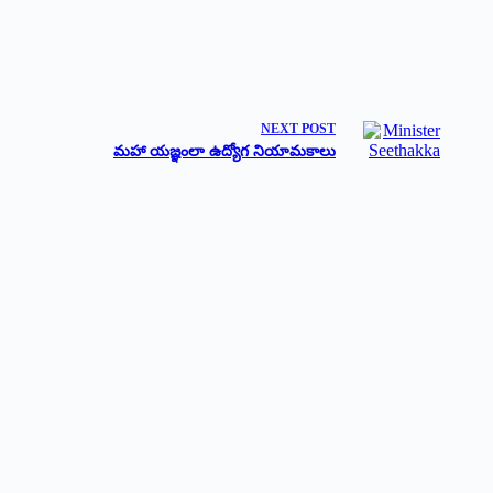
NEXT
POST
మహా యజ్ఞంలా ఉద్యోగ నియామకాలు