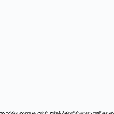
 రచనలు విరివిగా అందిస్తున్న సాహితీవేత్తలలో ముఖ్యులు డాక్టర్‌ అమ్మిన