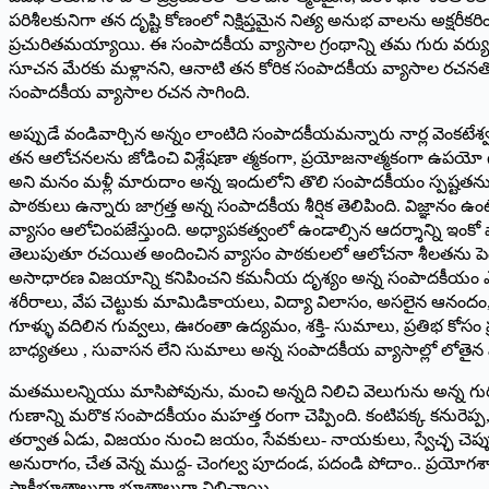
పరిశీలకునిగా తన దృష్టి కోణంలో నిక్షిప్తమైన నిత్య అనుభ వాలను అక్షర
ప్రచురితమయ్యాయి. ఈ సంపాదకీయ వ్యాసాల గ్రంథాన్ని తమ గురు వర్యులు ఎల
సూచన మేరకు మళ్లానని, ఆనాటి తన కోరిక సంపాదకీయ వ్యాసాల రచనతో తీరి
సంపాదకీయ వ్యాసాల రచన సాగింది.
అప్పుడే వండివార్చిన అన్నం లాంటిది సంపాదకీయమన్నారు నార్ల వెంకటేశ్
తన ఆలోచనలను జోడించి విశ్లేషణా త్మకంగా, ప్రయోజనాత్మకంగా ఉపయో గ
అని మనం మళ్లీ మారుదాం అన్న ఇందులోని తొలి సంపాదకీయం స్పష్టతను ఇచ్
పాఠకులు ఉన్నారు జాగ్రత్త అన్న సంపాదకీయ శీర్షిక తెలిపింది. విజ్ఞానం 
వ్యాసం ఆలోచింపజేస్తుంది. అధ్యాపకత్వంలో ఉండాల్సిన ఆదర్శాన్ని ఇంకో 
తెలుపుతూ రచయిత అందించిన వ్యాసం పాఠకులలో ఆలోచనా శీలతను పెంచుత
అసాధారణ విజయాన్ని కనిపించని కమనీయ దృశ్యం అన్న సంపాదకీయం ఎంతో గొప్
శరీరాలు, వేప చెట్టుకు మామిడికాయలు, విద్యా విలాసం, అసలైన ఆనందం, కరి
గూళ్ళు వదిలిన గువ్వలు, ఊరంతా ఉద్యమం, శక్తి- సుమాలు, ప్రతిభ కోసం 
బాధ్యతలు , సువాసన లేని సుమాలు అన్న సంపాదకీయ వ్యాసాల్లో లోతైన వి
మతములన్నియు మాసిపోవును, మంచి అన్నది నిలిచి వెలుగును అన్న గురజ
గుణాన్ని మరొక సంపాదకీయం మహత్త రంగా చెప్పింది. కంటిపక్క కనురెప్ప, 
తర్వాత ఏడు, విజయం నుంచి జయం, సేవకులు- నాయకులు, స్వేచ్ఛ చెప్పు వంట
అనురాగం, చేత వెన్న ముద్ద- చెంగల్వ పూదండ, పదండి పోదాం.. ప్రయోగశాలలకు
సాక్షీభూతాలుగా భూతాలుగా నిలిచాయి.