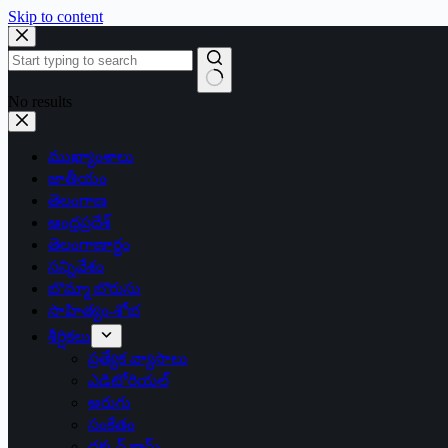
Skip to content
No results
ముఖ్యాంశాలు
జాతీయం
తెలంగాణ
ఆంధ్రప్రదేశ్
తెలంగాణార్థం
సన్నివేశం
బొమ్మా బొరుసు
సాహిత్యం-శోభ
శీర్షికలు
ప్రత్యేక వ్యాసాలు
ఎడిటోరియల్
అరుగు
సంకేతం
దక్కన్.కామ్