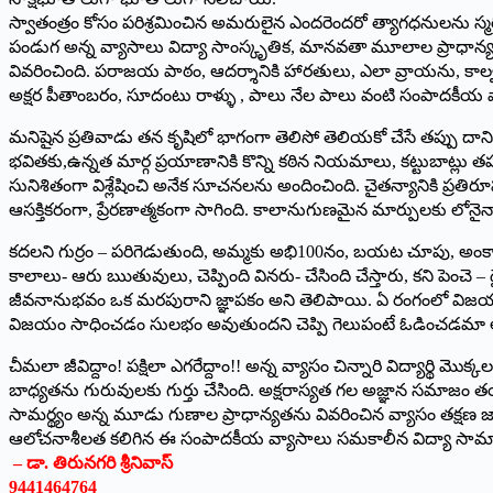
స్వాతంత్రం కోసం పరిశ్రమించిన అమరులైన ఎందరెందరో త్యాగధనులను స్మర
పండుగ అన్న వ్యాసాలు విద్యా సాంస్కృతిక, మానవతా మూలాల ప్రాధాన్
వివరించింది. పరాజయ పాఠం, ఆదర్శానికి హారతులు, ఎలా వ్రాయను, కాల్వ
అక్షర పీతాంబరం, సూదంటు రాళ్ళు , పాలు నేల పాలు వంటి సంపాదకీయ వ్య
మనిషైన ప్రతివాడు తన కృషిలో భాగంగా తెలిసో తెలియకో చేసే తప్పు దానిన
భవితకు,ఉన్నత మార్గ ప్రయాణానికి కొన్ని కఠిన నియమాలు, కట్టుబాట్లు తప
సునిశితంగా విశ్లేషించి అనేక సూచనలను అందించింది. చైతన్యానికి ప్ర
ఆసక్తికరంగా, ప్రేరణాత్మకంగా సాగింది. కాలానుగుణమైన మార్పులకు లోనైనా
కదలని గుర్రం – పరిగెడుతుంది, అమ్మకు అభి100నం, బయట చూపు, అంకాలు- 
కాలాలు- ఆరు ఋతువులు, చెప్పింది వినరు- చేసింది చేస్తారు, కని పెం
జీవనానుభవం ఒక మరపురాని జ్ఞాపకం అని తెలిపాయి. ఏ రంగంలో విజయం సా
విజయం సాధించడం సులభం అవుతుందని చెప్పి గెలుపంటే ఓడించడమా అన్న వ
చీమలా జీవిద్దాం! పక్షిలా ఎగరేద్దాం!! అన్న వ్యాసం చిన్నారి విద్యార
బాధ్యతను గురువులకు గుర్తు చేసింది. అక్షరాస్యత గల అజ్ఞాన సమాజం తయ
సామర్థ్యం అన్న మూడు గుణాల ప్రాధాన్యతను వివరించిన వ్యాసం తక్షణ జాగ
ఆలోచనాశీలత కలిగిన ఈ సంపాదకీయ వ్యాసాలు సమకాలీన విద్యా సామాజిక 
– డా. తిరునగరి శ్రీనివాస్‌
9441464764