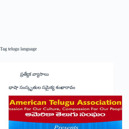
Tag
telugu language
ప్రత్యేక వ్యాసాలు
భాషా సంస్కృతుల సమైక్య శంఖారావం