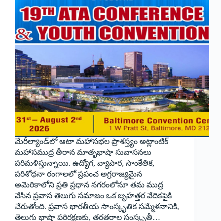
మేరీల్యాండ్‌లో ఆటా మహాసభల ప్రాశస్త్యం అట్లాంటిక్
మహాసముద్ర తీరాన మాతృభాషా సువాసనలు
పరిమళిస్తున్నాయి. ఉద్యోగ, వ్యాపార, సాంకేతిక,
పరిశోధనా రంగాలలో ప్రపంచ అగ్రరాజ్యమైన
అమెరికాలోని ప్రతి ప్రధాన నగరంలోనూ తమ ముద్ర
వేసిన ప్రవాస తెలుగు సమాజం ఒక బృహత్తర వేదికపైకి
చేరుతోంది. ప్రవాస భారతీయ సాంస్కృతిక సమ్మేళనానికి,
తెలుగు భాషా పరిరక్షణకు, తరతరాల సంస్కృతీ…