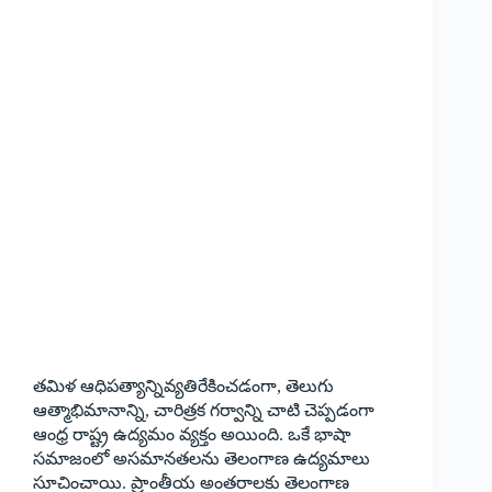
తమిళ ఆధిపత్యాన్నివ్యతిరేకించడంగా, తెలుగు
ఆత్మాభిమానాన్ని, చారిత్రక గర్వాన్ని చాటి చెప్పడంగా
ఆంధ్ర రాష్ట్ర ఉద్యమం వ్యక్తం అయింది. ఒకే భాషా
సమాజంలో అసమానతలను తెలంగాణ ఉద్యమాలు
సూచించాయి. ప్రాంతీయ అంతరాలకు తెలంగాణ