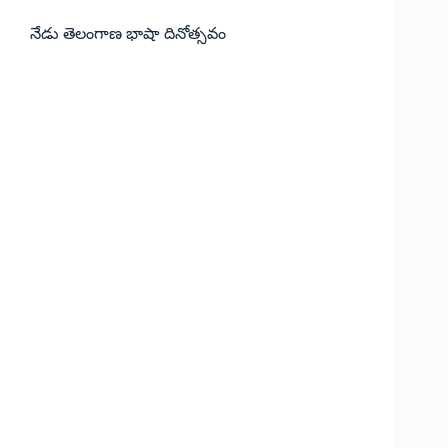
నేడు తెలంగాణ భాషా దినోత్సవం