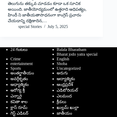
తెలుగును తక్కువ చూడడం కూడా ఒక సూచిక
అయింది. జాతీయోద్యమంలో ఉత్తరాది ఆధిపత్యం,
హిందీ ని జాతీయతాసాధనంగా కాంగ్రెస్‌ ప్రచారం
చేయడాన్ని దక్షిణాదిన,…
special Stories
July 5, 2025
24 గంటలు
Balala Bharatham
Bharat jodo yatra special
Crime
English
entertainment
Shoba
Sports
Uncategorized
అంతర్జాతీయం
అరుగు
అవర్గీకృతం
ఆద్యాత్మికం
ఆధ్యాత్మికం
ఆంధ్రప్రదేశ్
ఆరోగ్య శ్రీ
ఎడిటోరియల్
ఎన్నారై
ఎలమంద
కవితా శాల
క్రీడలు
క్లాస్ రూమ్
ఖుల్లమ్ ఖుల్లా
గెస్ట్ ఎడిటర్
జాతీయం