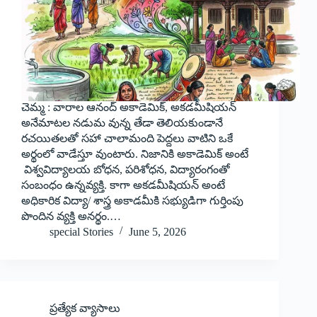
చెమ్మ : వారాల ఆనంద్ అకాడెమిక్, అకడమీషియన్
అనేమాటల నడుమ వున్న తేడా తెలియకుండానే
రచయితలతో సహా చాలామంది పెద్దలు వాటిని ఒకే
అర్థంలో వాడేస్తూ వుంటారు. నిజానికి అకాడెమిక్ అంటే
విశ్వవిద్యాలయ బోధన, పరిశోధన, విద్యారంగంతో
సంబంధం ఉన్నవ్యక్తి. కాగా అకడమీషియన్ అంటే
అధికారిక విద్యా/ శాస్త్ర అకాడమీకి సభ్యుడిగా గుర్తింపు
పొందిన వ్యక్తి అనర్థం.…
special Stories
June 5, 2026
ప్రత్యేక వ్యాసాలు