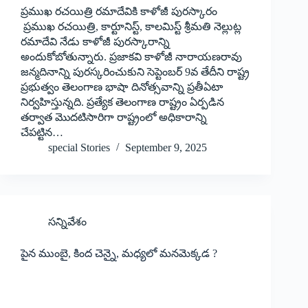
ప్రముఖ రచయిత్రి రమాదేవికి కాళోజీ పురస్కారం
ప్రముఖ రచయిత్రి, కార్టూనిస్ట్, ‌కాలమిస్ట్ శ్రీ‌మతి నెల్లుట్ల
రమాదేవి నేడు కాళోజీ పురస్కారాన్ని
అందుకోబోతున్నారు. ప్రజాకవి కాళోజీ నారాయణరావు
జన్మదినాన్ని పురస్కరించుకుని సెప్టెంబర్‌ 9‌వ తేదీని రాష్ట్ర
ప్రభుత్వం తెలంగాణ భాషా దినోత్సవాన్ని ప్రతీఏటా
నిర్వహిస్తున్నది. ప్రత్యేక తెలంగాణ రాష్ట్రం ఏర్పడిన
తర్వాత మొదటిసారిగా రాష్ట్రంలో అధికారాన్ని
చేపట్టిన…
special Stories
September 9, 2025
సన్నివేశం
పైన ముంబై, కింద చెన్నై, మధ్యలో మనమెక్కడ ?