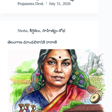
Prajatantra Desk
July 31, 2026
Shoba
,
శీర్షికలు
,
సాహిత్యం-శోభ
తెలంగాణ మాండలికానికి రారాణి