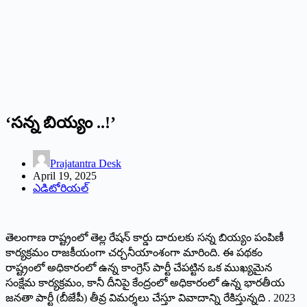
‘సన్న బియ్యం ..!’
Prajatantra Desk
April 19, 2025
ఎడిటోరియల్
తెలంగాణ రాష్ట్రంలో తెల్ల రేషన్ కార్డు దారులకు సన్న బియ్యం పంపిణీ
కార్యక్రమం రాజకీయంగా చర్చనీయాంశంగా మారింది. ఈ పథకం
రాష్ట్రంలో అధికారంలో ఉన్న కాంగ్రెస్ పార్టీ చేపట్టిన ఒక ముఖ్యమైన
సంక్షేమ కార్యక్రమం, కానీ దీనిపై కేంద్రంలో అధికారంలో ఉన్న భారతీయ
జనతా పార్టీ (బీజేపీ) తీవ్ర విమర్శలు చేస్తూ వివాదాన్ని రేకిస్తున్నది . 2023