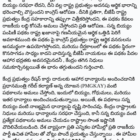
బియ్యం సరఫరా లేదని, దీని వల్ల రాష్ట్ర ప్రభుత్వం అదనపు ఆర్థిక భారాన్ని
భరించాల్సి వొస్తుందని కాంగ్రెస్ ఆరోపణ . దీనికి ప్రతిగా, బీజేపీ రాష్ట్ర
ప్రభుత్వం కేంద్ర సహకారాన్ని తప్పుగా చిత్రీకరిస్తోందని, ఈ పథకం కేవలం
రాజకీయ లబ్ధి కోసమే అమలు చేస్తోందని ప్రతి ఆరోపణ.. సన్న బియ్యం
పంపిణీ పథకం రాష్ట్ర ఖజానాపై గణనీయమైన ఆర్థిక ఒత్తిడి పెరిగే
అవకాశముంది ఈ పథకం పై కాంగ్రెస్ ప్రభుత్వం రాష్ట్ర ఆర్థిక వనరులను
అసమర్థంగా ఉపయోగిస్తోందని, మరియు దీర్ఘకాలంలో ఈ పథకం స్థిరంగా
కొనసాగడం సాధ్యం కాదని వాదిస్తున్న బీజేపీ నాయకులు ఈ పథకం పేదల
ఆహార భద్రతకు అవసరమైనదనీ , కేంద్రం తగిన నిధులు
సమకూర్చినట్లయితే ఈ భారం తగ్గుతుందని గుర్తించాలి.
కేంద్ర ప్రభుత్వం రేషన్ కార్డు దారులకు ఆహార ధాన్యాలను అందించడానికి
ప్రధానమంత్రి గరీబ్ కల్యాణ్ అన్న యోజన (PMGKAY) వంటి
పథకాలను అమలు చేస్తోంది, ఇందులో బియ్యం, గోధుమలు, మరియు
ఇతర ధాన్యాలు అందించబడుతున్నాయి. అయితే, ఈ పథకాలు సన్న
బియ్యం వంటి నాణ్యమైన ధాన్యాలపై దృష్టి సారించవు. కేంద్రం రాష్ట్రాలకు
నిధులు మరియు ధాన్యాలను సరఫరా చేస్తుంది, కానీ సన్న బియ్యం వంటి
ప్రత్యేక పథకాలను అమలు చేయడం రాష్ట్రాల సొంత ఇష్టానికి
వొదిలివేయబడింది. దేశ వ్యాప్తంగా ప్రతి ఎన్నికల హామీల్లో ప్రతి రాజకీయ
పార్టీ ఉచిత హామీల తో వోట్లు పొందే ప్రయత్నం చేస్తున్నాయి . ఈ హామీల