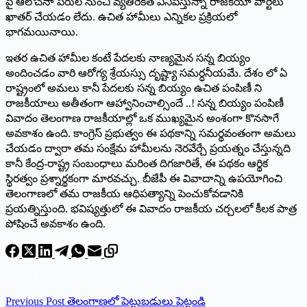
పై ఆలోచనా పరుల నుంచి వ్యతిరేకత వినిపిస్తున్నా రాజకీయా పార్టీలు
ఖాతర్ చేయడం లేదు. ఉచిత హామీలు ఎన్నికల ప్రక్రియలో
భాగమయినాయి.
ఇతర ఉచిత హామీల కంటే పేదలకు నాణ్యమైన సన్న బియ్యం
అందించడం వారి ఆరోగ్య శ్రేయస్సు దృష్ట్యా సమర్ధనీయమే. దేశం లో ఏ
రాష్ట్రంలో అమలు కానీ పేదలకు సన్న బియ్యం ఉచిత పంపిణీ ని
రాజకీయాలు అతీతంగా ఆహ్వానించాల్సిందే ..! సన్న బియ్యం పంపిణీ
వివాదం తెలంగాణ రాజకీయాల్లో ఒక ముఖ్యమైన అంశంగా కొనసాగే
అవకాశం ఉంది. కాంగ్రెస్ ప్రభుత్వం ఈ పథకాన్ని సమర్థవంతంగా అమలు
చేయడం ద్వారా తమ సంక్షేమ హామీలను నెరవేర్చే ప్రయత్నం చేస్తున్నది
కానీ కేంద్ర-రాష్ట్ర సంబంధాలు మరింత దిగజారితే, ఈ పథకం ఆర్థిక
స్థిరత్వం ప్రశ్నార్థకంగా మారవచ్చు. బీజేపీ ఈ వివాదాన్ని ఉపయోగించి
తెలంగాణలో తమ రాజకీయ ఆధిపత్యాన్ని పెంచుకోవడానికి
ప్రయత్నిస్తుంది. భవిష్యత్తులో ఈ వివాదం రాజకీయ చర్చలలో కీలక పాత్ర
పోషించే అవకాశం ఉంది.
Previous
Post
తెలంగాణలో పెట్టుబడులు పెట్టండి