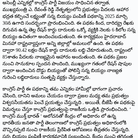
అసెంబ్లీ ఎన్నికల్లో కాంగ్రెస్ పార్టీ విజయం సాధించిన తర్వాత,
ముఖ్యమంత్రి ఎ. రేవంత్ రెడ్డి నేతృత్వంలోని ప్రభుత్వం పేదలకు ఆహార
భద్రత కల్పించే లక్ష్యంతో సన్న బియ్యం పంపిణీ పథకాన్ని 2025 మార్చి
30న ఉగాది సందర్భంగా ప్రారంభించింది. ఈ పథకం కింద, దారిద్య్ర రేఖకు
దిగువన ఉన్న తెల్ల రేషన్ కార్డు దారులకు ఒక్కో వ్యక్తికి నెలకు 6 కిలోల సన్న
బియ్యం ఉచితంగా అందించబడుతుంది. ఈ కార్యక్రమం హైదరాబాద్
మినహా రాష్ట్రవ్యాప్తంగా అన్ని జిల్లాల్లో అమలులో ఉంది. ఈ పథకం
ద్వారా 90.42 లక్షల రేషన్ కార్డు దారులకు లబ్ధి చేకూరుతుంది, రాష్ట్రంలో
85శాతం పేదలకు నాణ్యమైన ఆహారం అందుతుంది. ఈ పథకం ప్రజల
నుంచి సానుకూల స్పందన పొందింది, ముఖ్యంగా గతంలో రేషన్ షాపుల
ద్వారా అందించిన దొడ్డు బియ్యంతో పోలిస్తే సన్న బియ్యం నాణ్యత
గురించి లబ్ధిదారులు సంతృప్తి వ్యక్తం చేస్తున్నారు.
కాంగ్రెస్ పార్టీ ఈ పథకాన్ని తమ ఎన్నికల హామీల్లో భాగంగా ప్రచారం
చేసింది, దానిని అమలు చేయడం ద్వారా ప్రజల మధ్య తమ ప్రభుత్వం
విశ్వసనీయతను పెంచే ప్రయత్నం చేస్తున్నది . అయితే, బీజేపీ ఈ పథకంపై
విమర్శలు చేస్తూ కాంగ్రెస్ ప్రభుత్వంపై రాజకీయ ఒత్తిడి ప్రారంభించింది. ‘
కాంగ్రెస్ ముక్త్ భారత్ ‘ ఆలోచనతో కేంద్రం లో అధికారం లో ఉన్న
భారతీయ జనతా పార్టీ తెలంగాణలో కాంగ్రెస్ ప్రభుత్వం అధికారంలోకి
వొచ్చినప్పటి నుంచి రాజకీయ ప్రేరేపిత ఆరోపణలు తీవ్రతరం చేస్తున్నది.
సన్న బియ్యం పంపిణీ కార్యక్రమానికి సంబంధించి, కేంద్రం నుంచి తగినంత