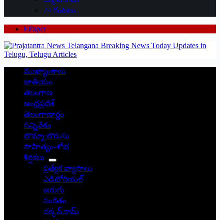
24 గంటలు
EPaper
ముఖ్యాంశాలు
జాతీయం
తెలంగాణ
ఆంధ్రప్రదేశ్
తెలంగాణార్థం
సన్నివేశం
బొమ్మా బొరుసు
సాహిత్యం-శోభ
శీర్షికలు
ప్రత్యేక వ్యాసాలు
ఎడిటోరియల్
అరుగు
సంకేతం
దక్కన్.కామ్