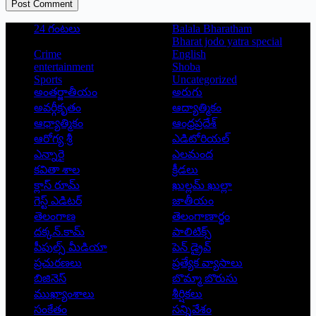
Post Comment
24 గంటలు
Balala Bharatham
Bharat jodo yatra special
Crime
English
entertainment
Shoba
Sports
Uncategorized
అంతర్జాతీయం
అరుగు
అవర్గీకృతం
ఆద్యాత్మికం
ఆధ్యాత్మికం
ఆంధ్రప్రదేశ్
ఆరోగ్య శ్రీ
ఎడిటోరియల్
ఎన్నారై
ఎలమంద
కవితా శాల
క్రీడలు
క్లాస్ రూమ్
ఖుల్లమ్ ఖుల్లా
గెస్ట్ ఎడిటర్
జాతీయం
తెలంగాణ
తెలంగాణార్థం
దక్కన్.కామ్
పాలిటిక్స్
పీపుల్స్ ‌మీడియా
పెన్ డ్రైవ్
ప్రచురణలు
ప్రత్యేక వ్యాసాలు
బిజినెస్
బొమ్మా బొరుసు
ముఖ్యాంశాలు
శీర్షికలు
సంకేతం
సన్నివేశం