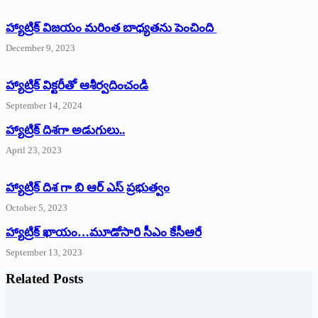
హ్యాట్రిక్ విజయం మరింత బాధ్యతను పెంచింది
December 9, 2023
హ్యాట్రిక్‌ ‌విక్టరీతో ఆశీర్వదించండి
September 14, 2024
‌హ్యాట్రిక్‌ ‌దిశగా అడుగులు..
April 23, 2023
హ్యాట్రిక్ దిశ గా బి ఆర్ ఎస్ ప్రభుత్వం
October 5, 2023
హ్యాట్రిక్‌ ‌ఖాయం…మూడోసారి సీఎం కేసీఆరే
September 13, 2023
Related Posts