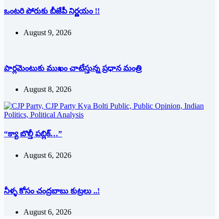
ఒంటరి పోరుకు బీజేపీ నిర్ణయం !!
August 9, 2026
పార్లమెంటుకు ముఖం చాటేస్తున్న ప్రధాన మంత్రి
August 8, 2026
“క్యా బొల్తీ పబ్లిక్…”
August 6, 2026
నీళ్ళ కోసం చంద్రబాబు కుట్రలు ..!
August 6, 2026