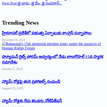
Next
Post
జై బాపు, జై భీం, జై సంవిధాన్...
Trending News
‌హ్రిమాచల్‌ ‌ప్రదేశ్‌లో పభుత్వ ఏర్పాటుకు కాంగ్రెస్‌ ‌సన్నాహాలు
December 8, 2022
హ్యూమన్‌ రైట్స్‌ ఫోరమ్‌ ఆధ్వర్యంలో నేడు బాలగోపాల్‌ 15వ స్మారక
సమావేశం
October 5, 2024
హ్యామ్‌ రోడ్లపై తుది ప్రపోజల్స్‌ పంపండి
August 25, 2025
హ్యామ్‌ రోడ్లకు రేపు టెండరు నోటిఫికేషన్‌