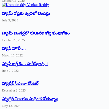
October 15, 2025
హ్యామ్‌ రోడ్లకు త్వరలో టెండర్లు
July 3, 2025
హ్యామ్‌ ‌టెండర్లలో రూ.8వేల కోట్ల కుంభకోణం
October 25, 2025
హ్యాపీ హొలీ….
March 17, 2022
హ్యాపీ బర్త్ ‌డే… హరీష్‌రావు..!
June 2, 2022
హ్యాట్రిక్‌ ‌సీఎంగా కేసీఆర్‌
December 2, 2023
హ్యాట్రిక్‌ విజయం సాధించబోతున్నాం
May 18, 2024