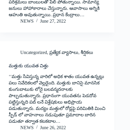
పరిశ్రమలు బాంబులతో పేలి పోతున్నాయి. సామాన్య
జనులు హాహాకారాలు చేస్తున్నారు. ఆవాసాలు అగ్నికి
ఆహుతి అవుతున్నాయి. ప్రధాన కేంద్రాలు…
NEWS
June 27, 2022
Uncategorized
,
ప్రత్యేక వ్యాసాలు
,
శీర్షికలు
మత్తుకు యువత చిత్తు
‘‘మత్తు సేవిస్తున్న వారిలో అధిక శాతం యువత ఉన్నట్లు
పలు నివేదికలలో వెల్లడైంది. మత్తుకు బానిసై మానసిక
కుంగుబాటుకు లోనై బలవన్మరనాలకు
పాల్పడుతున్నారు. ప్రధానంగా యువతను పెడదోవ
పట్టిస్తున్నది పబ్‌ ‌లనే విశ్లేషకులు అభిప్రాయ
పడుతున్నారు. మద్యం మత్తులో రోడ్లపై పరిమితికి మించి
స్పీడ్‌ ‌లో వాహనాలు నడుపుతూ ప్రమాదాల బారిన
పడుతూ తర్వాత కటకటాల…
NEWS
June 26, 2022