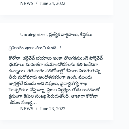
NEWS
June 24, 2022
Uncategorized
,
ప్రత్యేక వ్యాసాలు
,
శీర్షికలు
‌ప్రమాదం ఇంకా పొంచి ఉంది ..!
కొరోనా థర్డ్‌వేవ్‌ ‌భయాలు ఇంకా తొలగకముందే ఫోర్త్‌వేవ్‌
‌భయాలు మరింతగా భయాందోళనలను కలిగించేవిగా
ఉన్నాయి. గత వారం పదిరోజుల్లో కేసులు పెరుగుతున్న
తీరు మరోమారు ఆందోళనకరంగా ఉంది. ముందు
జాగ్రత్తలే మందు అని నిఫులు, వైద్యారోగ్య శాఖ
హెచ్చరికలు చేస్తున్నా..ప్రజల నిర్లక్ష్యం తోడు కావడంతో
క్రమంగా కేసుల సంఖ్య పెరుగుతోంది. తాజాగా కొరోనా
కేసుల సంఖ్య…
NEWS
June 23, 2022