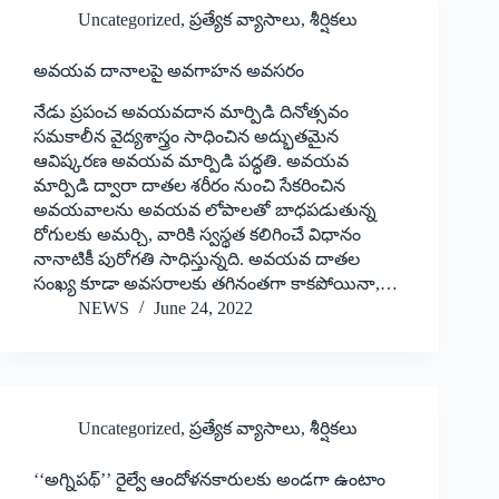
Uncategorized
,
ప్రత్యేక వ్యాసాలు
,
శీర్షికలు
అవయవ దానాలపై అవగాహన అవసరం
నేడు ప్రపంచ అవయవదాన మార్పిడి దినోత్సవం
సమకాలీన వైద్యశాస్త్రం సాధించిన అద్భుతమైన
ఆవిష్కరణ అవయవ మార్పిడి పద్ధతి. అవయవ
మార్పిడి ద్వారా దాతల శరీరం నుంచి సేకరించిన
అవయవాలను అవయవ లోపాలతో బాధపడుతున్న
రోగులకు అమర్చి, వారికి స్వస్థత కలిగించే విధానం
నానాటికీ పురోగతి సాధిస్తున్నది. అవయవ దాతల
సంఖ్య కూడా అవసరాలకు తగినంతగా కాకపోయినా,…
NEWS
June 24, 2022
Uncategorized
,
ప్రత్యేక వ్యాసాలు
,
శీర్షికలు
‘‘అగ్నిపథ్‌’’ ‌రైల్వే ఆందోళనకారులకు అండగా ఉంటాం