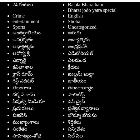
24 గంటలు
Balala Bharatham
Bharat jodo yatra special
Crime
English
entertainment
Shoba
Sports
Uncategorized
అంతర్జాతీయం
అరుగు
అవర్గీకృతం
ఆద్యాత్మికం
ఆధ్యాత్మికం
ఆంధ్రప్రదేశ్
ఆరోగ్య శ్రీ
ఎడిటోరియల్
ఎన్నారై
ఎలమంద
కవితా శాల
క్రీడలు
క్లాస్ రూమ్
ఖుల్లమ్ ఖుల్లా
గెస్ట్ ఎడిటర్
జాతీయం
తెలంగాణ
తెలంగాణార్థం
దక్కన్.కామ్
పాలిటిక్స్
పీపుల్స్ ‌మీడియా
పెన్ డ్రైవ్
ప్రచురణలు
ప్రత్యేక వ్యాసాలు
బిజినెస్
బొమ్మా బొరుసు
ముఖ్యాంశాలు
శీర్షికలు
సంకేతం
సన్నివేశం
సాహిత్యం-శోభ
సిల్ సిల