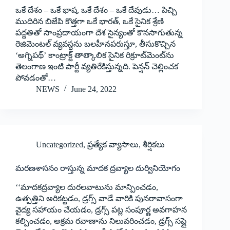
ఒకే దేశం – ఒకే భాష, ఒకే దేశం – ఒకే దేవుడు… పిచ్చి
ముదిరిన బిజేపి కొత్తగా ఒకే భారత్‌, ఒకే సైనిక శ్రేణి
పద్దతితో సాంప్రదాయంగా దేశ సైన్యంతో కొనసాగుతున్న
రెజిమెంటల్‌ ‌వ్యవస్థను బలహీనపరుస్తూ, తీసుకొచ్చిన
‘అగ్నిపథ్‌’ ‌కాంట్రాక్ట్ ‌తాత్కాలిక సైనిక రిక్రూట్‌మెంట్‌ను
తెలంగాణ ఇంటి పార్టీ వ్యతిరేకిస్తున్నది. పెన్షన్‌ ‌చెల్లించక
పోవడంతో…
NEWS
June 24, 2022
Uncategorized
,
ప్రత్యేక వ్యాసాలు
,
శీర్షికలు
మరణశాసనం రాస్తున్న మాదక ద్రవ్యాల దుర్వినియోగం
‘‘‌మాదకద్రవ్యాల దురలవాటును మాన్పించడం,
ఉత్పత్తిని అరికట్టడం, డ్రగ్స్ ‌వాడే వారికి పునరావాసంగా
వైద్య సహాయం చేయడం, డ్రగ్స్ ‌పట్ల సంపూర్ణ అవగాహన
కల్పించడం, అక్రమ రవాణాను నిలువరించడం, డ్రగ్స్ ‌సప్లై