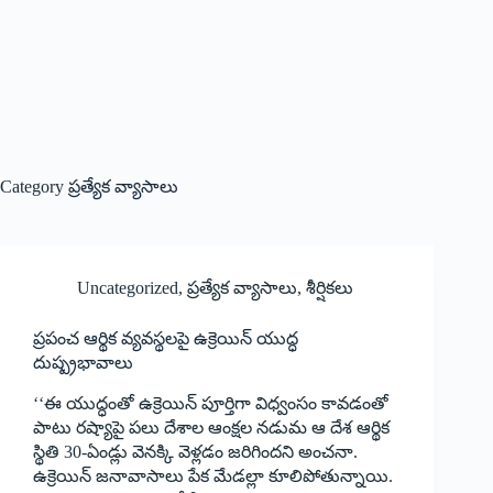
Category
ప్రత్యేక వ్యాసాలు
Uncategorized
,
ప్రత్యేక వ్యాసాలు
,
శీర్షికలు
ప్రపంచ ఆర్థిక వ్యవస్థలపై ఉక్రెయిన్‌ ‌యుద్ధ
దుష్ప్రభావాలు
‘‘ఈ ‌యుద్ధంతో ఉక్రెయిన్‌ ‌పూర్తిగా విధ్వంసం కావడంతో
పాటు రష్యాపై పలు దేశాల ఆంక్షల నడుమ ఆ దేశ ఆర్థిక
స్థితి 30-ఏండ్లు వెనక్కి వెళ్లడం జరిగిందని అంచనా.
ఉక్రెయిన్‌ ‌జనావాసాలు పేక మేడల్లా కూలిపోతున్నాయి.