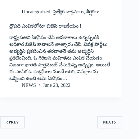
Uncategorized
,
ప్రత్యేక వ్యాసాలు
,
శీర్షికలు
‌ద్రౌపది ఎంపికలోనూ బిజెపి రాజకీయం !
రాష్ట్రపతిని ఏకగ్రీవం చేసే అవకాశాలు ఉన్నప్పటికీ
అధికార బిజెపి కావాలనే తాత్సారం చేసి..విపక్ష పార్టీలు
అభ్యర్థిని ప్రకటించిన తరవాతనే తమ అభ్యర్థిని
ప్రకటించింది. ఓ గిరిజన మహిళను ఎంపిక చేయడం
నిజంగా భారత పార్లమెంట్‌ ‌చేసుకున్న అదృష్టం. అయితే
ఈ ఎంపిక ఓ రెండ్రోజుల మందే జరిగి, విపక్షాల ను
ఒప్పించి ఉంటే ఆమె ఏకగ్రీవం…
NEWS
June 23, 2022
PREV
NEXT