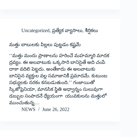
Uncategorized
,
ప్రత్యేక వ్యాసాలు
,
శీర్షికలు
మత్తు బాబులకు పిల్లలు పుట్టడం కష్టమే
‘‘‌మత్తు మందు ప్రాణాలను హరించే మహమ్మారి మాదక
ద్రవ్యం. ఈ అలవాటుకు ఒక్కసారి బానిసైతే అది చంపే
దాకా వదిలి పెట్టదు. అంతేకాదు ఈ అలవాటుకు
బానిసైన వ్యక్తుల వల్ల సమాజానికీ ప్రమాదమే. కుటుంబ
సభ్యులకు నరకం కనబడుతుంది.’’ గంజాయితో
స్కిజోఫ్రెనియా, మానసిక స్థితి అధ్వాన్నం సులువుగా
డబ్బుల సంపాదనే ధ్యేయంగా యువకులను మత్తులో
ముంచుతున్న…
NEWS
June 26, 2022