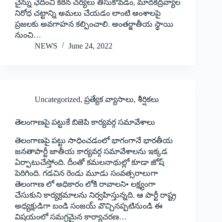
చైన్ను ఛేదించి కఠిన చర్యలు తీసుకోవడం, మాదకద్రవ్యాల
నిరోధ చట్టాన్ని అమలు చేయడం లాంటి అంశాలపై
ప్రజలకు అవగాహన కల్పించాలి. అంతర్జాతీయ స్థాయి
నుంచి…
NEWS
June 24, 2022
Uncategorized
,
ప్రత్యేక వ్యాసాలు
,
శీర్షికలు
తెలంగాణపై పట్టుకే బిజెపి కార్యవర్గ సమావేశాలు
తెలంగాణపై పట్టు సాధించడంలో భాగంగానే భారతీయ
జనతాపార్టీ జాతీయ కార్యవర్గ సమావేశాలను ఇక్కడ
ఏర్పాటుచేస్తోంది. దీంతో కమలనాథుల్లో కూడా జోష్‌
‌పెరిగింది. గడచిన రెండు మూడు సంవత్సరాలుగా
తెలంగాణ లో అధికారం లోకి రావాలని• లక్ష్యంగా
చేసుకుని కార్యక్రమాలను నిర్వహిస్తున్నది. ఆ పార్టీ రాష్ట్ర
అధ్యక్షుడిగా బండి సంజయ్‌ ‌వొచ్చినప్పటినుండి ఈ
విషయంలో సమగ్రమైన కార్యాచరణ…