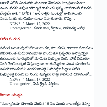
అలాగే హోలీ పండుగకు మంటలు వేయడం సాంప్రదాయంగా
ఉంది. పరమ శివుని కోపాగ్నికి కాముడు భస్మం కావడానికి సూచన
మేత్రమే కాక, ‘‘హోలిక’’ అనే రాక్షసి మంటల్లో కాలిపోయిన
సంఘటనకు భూమికగా కూడా చెపుతుతారు. కొన్ని…
NEWS
March 17, 2022
Uncategorized
,
కవితా శాల
,
శీర్షికలు
,
సాహిత్యం-శోభ
హోలి పండుగ
వసంత ఋతువులో కోయిలలు కూ, కూ, కూనీ, రాగాలా పలుకులు
జీవరాసంత మధురానుభూతి పొందుతూ ప్రకృతిని అస్వాదిస్తూ
ఉదయించె సూర్యునితో మోదుకు పువ్వుల రంగు పోటీ పడుతూ
నింగి నేలని ఒక్కటి చేస్తున్నాయి ఆ తుమ్మెదలు పంచ భూతలను
ఉపయోగించుకుని మకరందానికై విహరిస్తూ పిల్లలు హోలి
పువ్వులకై పరుగులు నిండు పున్నమి రాత్రి కావనుడి దహనంతో…
NEWS
March 17, 2022
Uncategorized
,
పెన్ డ్రైవ్
,
శీర్షికలు
కిరాయి యుద్ధం
“మధ్యాసియా దేశాలకు చెందిన 16 వేల మంది వాలంటీర్లు రష్యా