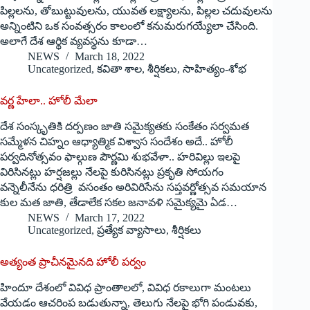
పిల్లలను, తోబుట్టువులను, యువత లక్ష్యాలను, పిల్లల చదువులను
అన్నింటిని ఒక సంవత్సరం కాలంలో కనుమరుగయ్యేలా చేసింది.
అలాగే దేశ ఆర్థిక వ్యవస్థను కూడా…
NEWS
March 18, 2022
Uncategorized
,
కవితా శాల
,
శీర్షికలు
,
సాహిత్యం-శోభ
వర్ణ హేలా.. హోలీ మేలా
దేశ సంస్కృతికి దర్పణం జాతి సమైక్యతకు సంకేతం సర్వమత
సమ్మేళన చిహ్నం ఆధ్యాత్మిక విశ్వాస సందేశం అదే.. హోలీ
పర్వదినోత్సవం ఫాల్గుణ పౌర్ణమి శుభవేళా.. హరివిల్లు ఇలపై
విరిసినట్లు హర్షజల్లు నేలపై కురిసినట్లు ప్రకృతి సోయగం
వన్నెలీనేను ధరిత్రి వసంతం అరివిరిసేను సప్తవర్ణోత్సవ సమయాన
కుల మత జాతి, తేడాలేక సకల జనావళి సమైక్యమై ఏడ…
NEWS
March 17, 2022
Uncategorized
,
ప్రత్యేక వ్యాసాలు
,
శీర్షికలు
అత్యంత ప్రాచీనమైనది హోలీ పర్వం
హిందూ దేశంలో వివిధ ప్రాంతాలలో, వివిధ రకాలుగా మంటలు
వేయడం ఆచరింప బడుతున్నా, తెలుగు నేలపై భోగి పండువకు,