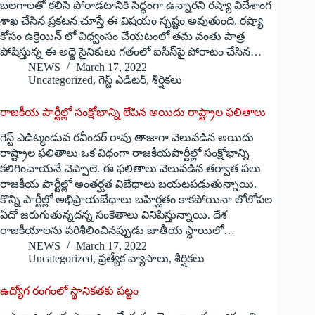
బలగాలతో కలిసి పోరాడటానికి సిద్ధంగా ఉన్నారని రష్యా విదేశాంగ
శాఖ చేసిన ప్రకటన చూస్తే ఈ విషయం స్పష్టం అవుతుంది. రష్యా
కోసం ఉక్రెయిన్‌ ‌లో విధ్వంసం చేయటంలో తమ వంతు పాత్ర
పోషిస్తున్న ఈ అద్దె సైనికులు గతంలో ఐసీస్‌పై పోరాటం చేసిన…
NEWS
March 17, 2022
Uncategorized
,
గెస్ట్ ఎడిటర్
,
శీర్షికలు
రాజకీయ పార్టీల్లో సంక్షోభాన్ని లేపిన అయిదు రాష్ట్రాల ఫలితాలు
గెస్ట్ ఎడిట్మండువ రవీందర్ రావు తాజాగా వెలువడిన అయిదు
రాష్ట్రాల ఫలితాలు ఒక విధంగా రాజకీయపార్టీల్లో సంక్షోభాన్ని
కలిగించాయనే చెప్పాలె. ఈ ఫలితాలు వెలువడిన తర్వాత పలు
రాజకీయ పార్టీల్లో అంతర్ఘత విబేధాలు బయటపడుతున్నాయి.
కొన్ని పార్టీల్లో అభిప్రాయబేధాలు బహిర్ఘతం కాకపోయినా లోలోపల
ఏదో జరుగుతున్నదన్న సంకేతాలు వినిపిస్తున్నాయి. దేశ
రాజకీయాలను పరిశీలించినప్పుడు జాతీయ స్థాయిలో…
NEWS
March 17, 2022
Uncategorized
,
ప్రత్యేక వ్యాసాలు
,
శీర్షికలు
ఉద్యోగ రంగంలో స్థానికతకు పట్టం