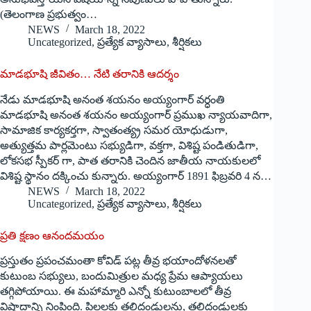
(తెలంగాణ ప్రభుత్వం…
NEWS
March 18, 2022
Uncategorized
,
ప్రత్యేక వ్యాసాలు
,
శీర్షికలు
మాడభూషి జీవితం… నేటి తరానికి ఆదర్శం
నేడు మాడభూషి అనంత శయనం అయ్యంగార్ వర్ధంతి
మాడభూషి అనంత శయనం అయ్యంగార్ ప్రముఖ న్యాయవాదిగా,
సామాజిక కార్యకర్తగా, స్వాతంత్య్ర సమర యోధుడుగా,
అత్యుత్తమ పార్లమెంటు సభ్యుడిగా, వక్తగా, విశిష్ట పండితుడిగా,
లోకసభ స్పీకర్ గా, పాత తరానికి చెందిన జాతీయ నాయకులలో
విశిష్ట స్థానం దక్కించు కున్నారు. అయ్యంగార్ 1891 ఫిబ్రవరి 4 న…
NEWS
March 18, 2022
Uncategorized
,
ప్రత్యేక వ్యాసాలు
,
శీర్షికలు
‌ప్రతి క్షణం ఆనందమయం
ప్రస్తుతం ప్రపంచమంతా కోవిడ్‌ ‌పట్ల తీవ్ర భయాందోళనలతో
కుటుంబ సభ్యులు, బందుమిత్రుల మధ్య ప్రేమ ఆప్యాయలు
తగ్గిపోయాయి. ఈ మహామ్మారి ఎన్నో కుటుంబాలలో తీవ్ర
విషాదాన్ని నింపింది. పిల్లలకు తల్లిదండ్రులను, తల్లిదండ్రులకు