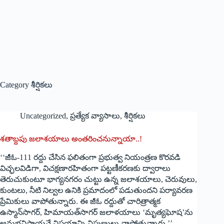
Category
శీర్షికలు
Uncategorized
,
ప్రత్యేక వ్యాసాలు
,
శీర్షికలు
శతాబ్దపు జలాశయాలు అంతరించనున్నాయా..!
‘‘‌జీఓ-111 రద్దు చేసిన ఫలితంగా ప్రభుత్వ నియంత్రణ కొరవడి
విచ్ఛలవిడిగా, విచక్షణారహితంగా పట్టణీకరణకు ద్వారాలు
తెరుచుకుంటూ భాగ్యనగరం చుట్టు ఉన్న జలాశయాలు, చెరువులు,
కుంటలు, నీటి నిల్వల ఉనికి ప్రమాదంలో పడుతుందని పర్యావరణ
ప్రేమికులు వాపోతున్నారు. ఈ జీఓ రద్దుతో చారిత్రాత్మక
ఉస్మాన్‌సాగర్‌, ‌హిమాయత్‌సాగర్‌ ‌జలాళయాలు ‘మృత్యఘోష’ను
అనుభవిస్తాయనే విషయాన్ని నిపుణులు వాపోతున్నారు.’’