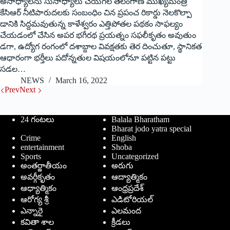
అసాధ్యాలను సుసాధ్యాలు చేయగల తెలంగాణ ముఖ్యమంత్రి
కేసిఆర్‌ ‌నీటిపారుదలకు సంబంధిం చిన ప్రపంచ రికార్డు నెలకొల్పా
డానికి సిద్దమవుతున్న కాళేశ్వరం ఎత్తిపోతల పథకం సాఫల్యం
చేయడంలో చేసిన అపర భగీరథ ప్రయత్నం సఫలీకృతం అవుతుం
డగా, ఉద్యోగ రంగంలో దశాబ్దాల వివక్షతకు తెర దించుతూ, స్థానికత
ఆధారంగా భర్తీలు పదోన్నతుల విషయంలోనూ పట్టిన పట్టు
సడల…
NEWS
March 16, 2022
Prev
Next
24 గంటలు
Balala Bharatham
Bharat jodo yatra special
Crime
English
entertainment
Shoba
Sports
Uncategorized
అంతర్జాతీయం
అరుగు
అవర్గీకృతం
ఆద్యాత్మికం
ఆధ్యాత్మికం
ఆంధ్రప్రదేశ్
ఆరోగ్య శ్రీ
ఎడిటోరియల్
ఎన్నారై
ఎలమంద
కవితా శాల
క్రీడలు