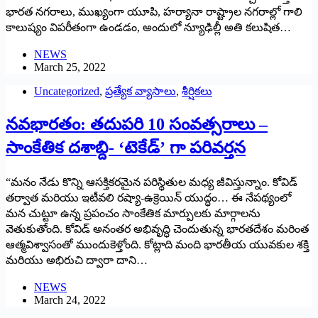
భారత నగరాలు, ముఖ్యంగా యూపి, హర్యానా రాష్ట్రాల నగరాల్లో గాలి
కాలుష్యం విపరీతంగా ఉండడం, అందులో న్యూఢిల్లీ అతి కలుషిత…
NEWS
March 25, 2022
Uncategorized
,
ప్రత్యేక వ్యాసాలు
,
శీర్షికలు
నవభారతం: తదుపరి 10 సంవత్సరాలు –
సాంకేతిక దశాబ్ది- ‘టెకేడ్‌’ ‌గా పరివర్తన
“మనం నేడు కొన్ని ఆసక్తికరమైన పరిస్థితుల మధ్య జీవిస్తున్నాం. కోవిడ్‌
‌తర్వాత మరియు ఇటీవలి రష్యా-ఉక్రెయిన్‌ ‌యుద్ధం… ఈ నేపథ్యంలో
మన చుట్టూ ఉన్న ప్రపంచం సాంకేతిక మార్పులకు మార్గాలను
వెతుకుతోంది. కోవిడ్‌ అనంతర అభివృద్ధి చెందుతున్న భారతదేశం మరింత
ఆత్మవిశ్వాసంతో ముందుకెళ్తోంది. కోట్లాది మంది భారతీయ యువకుల శక్తి
మరియు అభిరుచి ద్వారా దాని…
NEWS
March 24, 2022