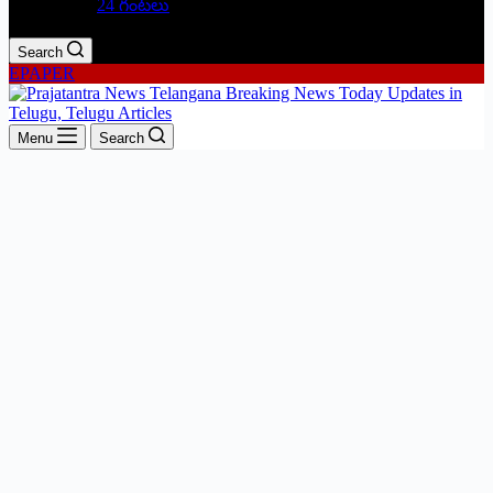
24 గంటలు
Search
EPAPER
Menu
Search