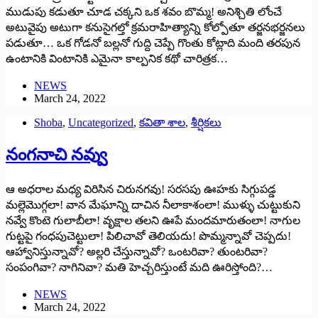
ముడుపు కడుతూ చూడ చక్కని ఒక శవం బొమ్మ! అనిశ్చితి లోంచే
అటువైపు అటుగా కనుసైగల్తో క్రమరాహిత్యాన్ని కోల్పోతూ తర్జనభర్జనలు
పడుతూ… ఒక గోడనో బల్లనో గుద్ది చెప్పే గొంతు కోట్లాది మంది తరపున
ఉంటానికి వింటానికి ఎమైనా కాల్పనిక కథో చారిత్రక…
NEWS
March 24, 2022
Shoba
,
Uncategorized
,
కవితా శాల
,
శీర్షికలు
నంగనాచి నవ్వు
ఆ అధరాల మధ్య విరిసిన చిరునగవు! సరసపు ఊహకు సిగ్గుపడ్డ
మల్లెమొగ్గలా! వాన మేఘాన్ని దాచిన నీలాకాశంలా! ముళ్ళు చుట్టుకుని
నవ్వే కొంటె గులాబీలా! వృక్షాల తలని ఊపే మందమారుతంలా! నాగుల
గుట్టపై గంధపుచెట్టులా! పిలిచావో తెలియదు! పొమ్మన్నావో చెప్పదు!
ఆహ్వానిస్తున్నావో? అల్లరి చేస్తున్నావో? ఒంటరివా? తుంటరివా?
సంపంగివా? నాగినివా? మతి హెచ్చరిస్తుంటే మది ఊరిస్తోంది?…
NEWS
March 24, 2022