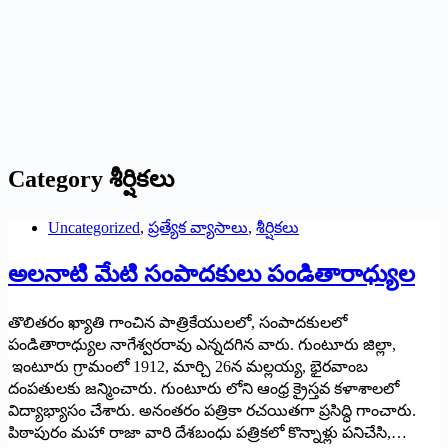
Category
శీర్షికలు
Uncategorized
,
ప్రత్యేక వ్యాసాలు
,
శీర్షికలు
అలనాటి మేటి సంపాదకులు పండితారాధ్యుల
తొలితరం ఖ్యాతి గాంచిన పాత్రికేయులలో, సంపాదకులలో
పండితారాధ్యుల నాగేశ్వరరావు ఎన్నదగిన వారు. గుంటూరు జిల్లా,
ఇంటూరు గ్రామంలో 1912, మార్చి 26న మల్లయ్య, భైరవాంబ
దంపతులకు జన్మించారు. గుంటూరు లోని ఆంధ్ర క్రైస్తవ కళాశాలలో
విద్యాభ్యాసం చేశారు. అనంతరం పత్రికా రచయితగా ప్రసిద్ధి గాంచారు.
పిఠాపురం మహా రాజా వారి దేశబంధు పత్రికలో కొన్నాళ్లు పనిచేసి,…