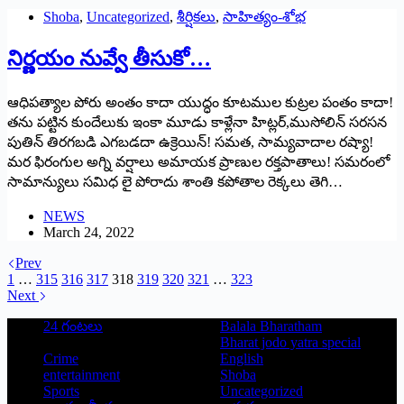
Shoba
,
Uncategorized
,
శీర్షికలు
,
సాహిత్యం-శోభ
నిర్ణయం నువ్వే తీసుకో…
ఆధిపత్యాల పోరు అంతం కాదా యుద్ధం కూటముల కుట్రల పంతం కాదా!
తను పట్టిన కుందేలుకు ఇంకా మూడు కాళ్లేనా హిట్లర్‌,‌ముసోలిన్‌ ‌సరసన
పుతిన్‌ ‌తిరగబడి ఎగబడదా ఉక్రెయిన్‌! ‌సమత, సామ్యవాదాల రష్యా!
మర ఫిరంగుల అగ్ని వర్షాలు అమాయక ప్రాణుల రక్తపాతాలు! సమరంలో
సామాన్యులు సమిధ లై పోరాదు శాంతి కపోతాల రెక్కలు తెగి…
NEWS
March 24, 2022
Prev
1
…
315
316
317
318
319
320
321
…
323
Next
24 గంటలు
Balala Bharatham
Bharat jodo yatra special
Crime
English
entertainment
Shoba
Sports
Uncategorized