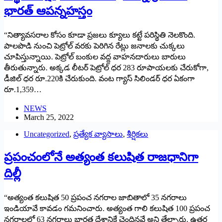
భారత్‌ ఆపన్నహస్తం
“నిత్యావసరాల కోసం కూడా ప్రజలు క్యూలు కట్టే పరిస్థితి నెలకొంది.
పాలపొడి నుంచి పెట్రోల్‌ ‌వరకు పెరిగిన రేట్లు జనాలకు చుక్కలు
చూపిస్తున్నాయి. పెట్రోల్‌ ‌బంకుల వద్ద వాహనదారులు బారులు
తీరుతున్నారు. అక్కడ లీటర్‌ ‌పెట్రోల్‌ ‌ధర 283 రూపాయలకు చేరుకోగా,
డీజిల్‌ ‌ధర రూ.220కి చేరుకుంది. వంట గ్యాస్‌ ‌సిలిండర్‌ ‌ధర ఏకంగా
రూ.1,359…
NEWS
March 25, 2022
Uncategorized
,
ప్రత్యేక వ్యాసాలు
,
శీర్షికలు
ప్రపంచంలోనే అత్యంత కలుషిత రాజధానిగా
దిల్లీ
“అత్యంత కలుషిత 50 ప్రపంచ నగరాల జాబితాలో 35 నగరాలు
ఇండియావే కావడం గమనించారు. అత్యంత గాలి కలుషిత 100 ప్రపంచ
నగరాలలో 63 నగరాలు భారత దేశానికే చెందినవే అని తేల్చారు. ఉత్తర