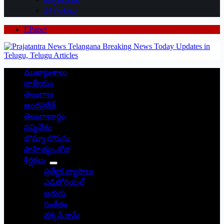
24 గంటలు
EPaper
ముఖ్యాంశాలు
జాతీయం
తెలంగాణ
ఆంధ్రప్రదేశ్
తెలంగాణార్థం
సన్నివేశం
బొమ్మా బొరుసు
సాహిత్యం-శోభ
శీర్షికలు
ప్రత్యేక వ్యాసాలు
ఎడిటోరియల్
అరుగు
సంకేతం
దక్కన్.కామ్