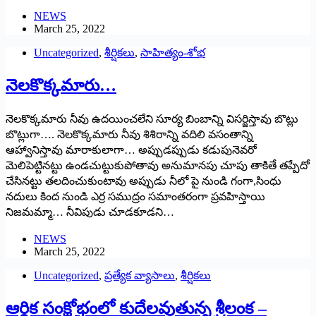
NEWS
March 25, 2022
Uncategorized
,
శీర్షికలు
,
సాహిత్యం-శోభ
నెలకొక్కమారు…
నెలకొక్కమారు నీవు ఉదయించలేని సూర్య బింబాన్ని విసర్జిస్తావు బొట్లు
బొట్లుగా…. నెలకొక్కమారు నీవు శిశిరాన్ని వదిలి వసంతాన్ని
ఆహ్వానిస్తావు మారాకులాగా… అప్పుడప్పుడు కడుపునెవరో
మెలిపెట్టినట్టు ఉండచుట్టుకుపోతావు అనుమానపు చూపు తాకితే తప్పేదో
చేసినట్టు తలదించుకుంటావు అప్పుడు నీలో పై నుండి గంగా,సింధు
నదులు కింద నుండి ఎర్ర సముద్రం సమాంతరంగా ప్రవహిస్తాయి
నిజమమ్మా… నీవిపుడు చూడకూడని…
NEWS
March 25, 2022
Uncategorized
,
ప్రత్యేక వ్యాసాలు
,
శీర్షికలు
ఆర్థిక సంక్షోభంలో కుదేలవుతున్న శ్రీలంక –