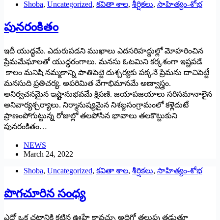
Shoba
,
Uncategorized
,
కవితా శాల
,
శీర్షికలు
,
సాహిత్యం-శోభ
పునరంకితం
ఇదీ యుద్ధమే. ఎదురుపడని ముఖాలు ఎదసరిహద్దుల్లో మోహరించిన
ప్రేమమేఘాలతో యుద్ధరంగాలు. మనసు ఓటమిని కర్కశంగా ఇష్టపడే
కాలం మనిషి నమ్మకాన్ని పాతిపెట్టె దుశ్చర్యకు పక్కనే ప్రేమను దాచిపెట్టే
మనసుది ప్రతిచర్య. అపరిమిత వేగాభిమానమే అణ్వాస్త్రం.
అనిర్వచనమైన ఇష్టానుభవమే క్షిపణి. జయాపజయాలు సరిసమానాలైన
అనివార్యశ్చర్యాలు. నిర్మానుష్యమైన నిశబ్దసంగ్రామంలో కళ్లెదుటే
ప్రాణంపోగుట్టున్న రోజుల్లో తలపోసిన భావాలు తలకొట్టుకుని
పునరంకితం…
NEWS
March 24, 2022
Shoba
,
Uncategorized
,
కవితా శాల
,
శీర్షికలు
,
సాహిత్యం-శోభ
పొగచూరిన సంధ్య
ఎదో ఒక చట్రానికి కట్టిన ఊహే కావచ్చు అదిగో తలుపు తడుతూ