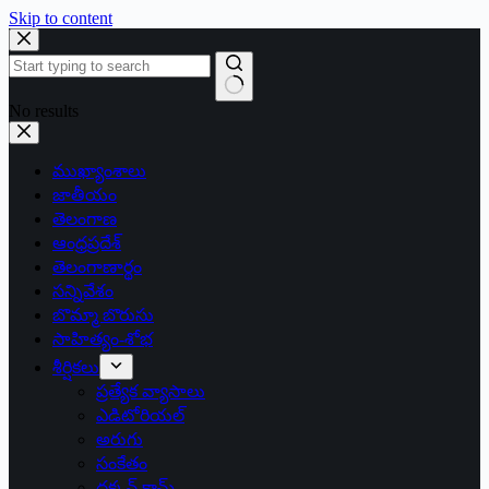
Skip to content
No results
ముఖ్యాంశాలు
జాతీయం
తెలంగాణ
ఆంధ్రప్రదేశ్
తెలంగాణార్థం
సన్నివేశం
బొమ్మా బొరుసు
సాహిత్యం-శోభ
శీర్షికలు
ప్రత్యేక వ్యాసాలు
ఎడిటోరియల్
అరుగు
సంకేతం
దక్కన్.కామ్