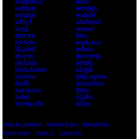
అంతర్జాతీయం
అరుగు
అవర్గీకృతం
ఆద్యాత్మికం
ఆధ్యాత్మికం
ఆంధ్రప్రదేశ్
ఆరోగ్య శ్రీ
ఎడిటోరియల్
ఎన్నారై
ఎలమంద
కవితా శాల
క్రీడలు
క్లాస్ రూమ్
ఖుల్లమ్ ఖుల్లా
గెస్ట్ ఎడిటర్
జాతీయం
తెలంగాణ
తెలంగాణార్థం
దక్కన్.కామ్
పాలిటిక్స్
పీపుల్స్ ‌మీడియా
పెన్ డ్రైవ్
ప్రచురణలు
ప్రత్యేక వ్యాసాలు
బిజినెస్
బొమ్మా బొరుసు
ముఖ్యాంశాలు
శీర్షికలు
సంకేతం
సన్నివేశం
సాహిత్యం-శోభ
సిల్ సిల
Copyright © 2026 - Prajatantra
Terms & Conditions
Shipping Policy
Refund Policy
Privacy Policy
About Us
Contact Us