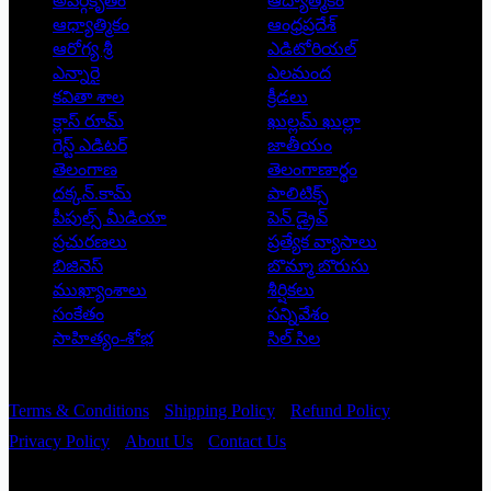
అవర్గీకృతం
ఆద్యాత్మికం
ఆధ్యాత్మికం
ఆంధ్రప్రదేశ్
ఆరోగ్య శ్రీ
ఎడిటోరియల్
ఎన్నారై
ఎలమంద
కవితా శాల
క్రీడలు
క్లాస్ రూమ్
ఖుల్లమ్ ఖుల్లా
గెస్ట్ ఎడిటర్
జాతీయం
తెలంగాణ
తెలంగాణార్థం
దక్కన్.కామ్
పాలిటిక్స్
పీపుల్స్ ‌మీడియా
పెన్ డ్రైవ్
ప్రచురణలు
ప్రత్యేక వ్యాసాలు
బిజినెస్
బొమ్మా బొరుసు
ముఖ్యాంశాలు
శీర్షికలు
సంకేతం
సన్నివేశం
సాహిత్యం-శోభ
సిల్ సిల
Copyright © 2026 - Prajatantra
Terms & Conditions
Shipping Policy
Refund Policy
Privacy Policy
About Us
Contact Us