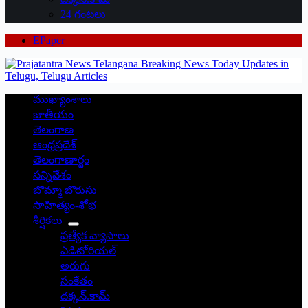
24 గంటలు
EPaper
ముఖ్యాంశాలు
జాతీయం
తెలంగాణ
ఆంధ్రప్రదేశ్
తెలంగాణార్థం
సన్నివేశం
బొమ్మా బొరుసు
సాహిత్యం-శోభ
శీర్షికలు
ప్రత్యేక వ్యాసాలు
ఎడిటోరియల్
అరుగు
సంకేతం
దక్కన్.కామ్