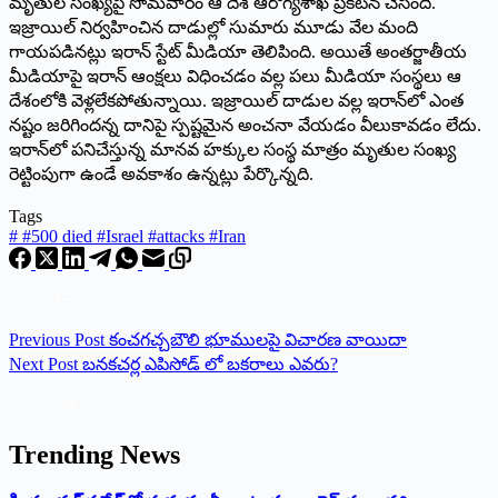
మృతుల సంఖ్య‌పై సోమ‌వారం ఆ దేశ ఆరోగ్య‌శాఖ ప్ర‌క‌ట‌న చేసింది.
ఇజ్రాయిల్ నిర్వ‌హించిన దాడుల్లో సుమారు మూడు వేల మంది
గాయ‌ప‌డిన‌ట్లు ఇరాన్ స్టేట్ మీడియా తెలిపింది. అయితే అంత‌ర్జాతీయ
మీడియాపై ఇరాన్ ఆంక్ష‌లు విధించ‌డం వ‌ల్ల ప‌లు మీడియా సంస్థ‌లు ఆ
దేశంలోకి వెళ్ల‌లేక‌పోతున్నాయి. ఇజ్రాయిల్ దాడుల వ‌ల్ల ఇరాన్‌లో ఎంత
న‌ష్టం జ‌రిగింద‌న్న దానిపై స్ప‌ష్ట‌మైన అంచ‌నా వేయ‌డం వీలుకావ‌డం లేదు.
ఇరాన్‌లో ప‌నిచేస్తున్న మాన‌వ హ‌క్కుల సంస్థ మాత్రం మృతుల సంఖ్య
రెట్టింపుగా ఉండే అవ‌కాశం ఉన్న‌ట్లు పేర్కొన్న‌ది.
Tags
#
#500 died #Israel #attacks #Iran
Previous
Post
కంచగచ్చబౌలి భూములపై విచారణ వాయిదా
Next
Post
బనకచర్ల ఎపిసోడ్ లో బకరాలు ఎవరు?
Trending News