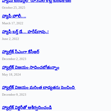
హ్యామ్‌ ‌టెండర్లలో రూ.8వేల కోట్ల కుంభకోణం
October 25, 2025
హ్యాపీ హొలీ….
March 17, 2022
హ్యాపీ బర్త్ ‌డే… హరీష్‌రావు..!
June 2, 2022
హ్యాట్రిక్‌ ‌సీఎంగా కేసీఆర్‌
December 2, 2023
హ్యాట్రిక్‌ విజయం సాధించబోతున్నాం
May 18, 2024
హ్యాట్రిక్ విజయం మరింత బాధ్యతను పెంచింది
December 9, 2023
హ్యాట్రిక్‌ ‌విక్టరీతో ఆశీర్వదించండి