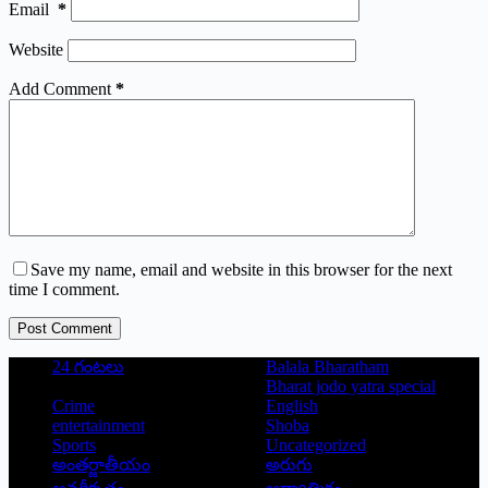
Email
*
Website
Add Comment
*
Save my name, email and website in this browser for the next
time I comment.
Post Comment
24 గంటలు
Balala Bharatham
Bharat jodo yatra special
Crime
English
entertainment
Shoba
Sports
Uncategorized
అంతర్జాతీయం
అరుగు