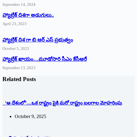
September 14, 2024
‌హ్యాట్రిక్‌ ‌దిశగా అడుగులు..
April 23, 2023
హ్యాట్రిక్ దిశ గా బి ఆర్ ఎస్ ప్రభుత్వం
October 5, 2023
హ్యాట్రిక్‌ ‌ఖాయం…మూడోసారి సీఎం కేసీఆరే
September 13, 2023
Related Posts
‘ఆ దేశంలో’…ఒక రాష్ట్రం పైకి మరో రాష్ట్రం బలగాల మోహరింపు
October 9, 2025