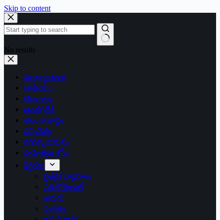
Skip to content
No results
ముఖ్యాంశాలు
జాతీయం
తెలంగాణ
ఆంధ్రప్రదేశ్
తెలంగాణార్థం
సన్నివేశం
బొమ్మా బొరుసు
సాహిత్యం-శోభ
శీర్షికలు
ప్రత్యేక వ్యాసాలు
ఎడిటోరియల్
అరుగు
సంకేతం
దక్కన్.కామ్