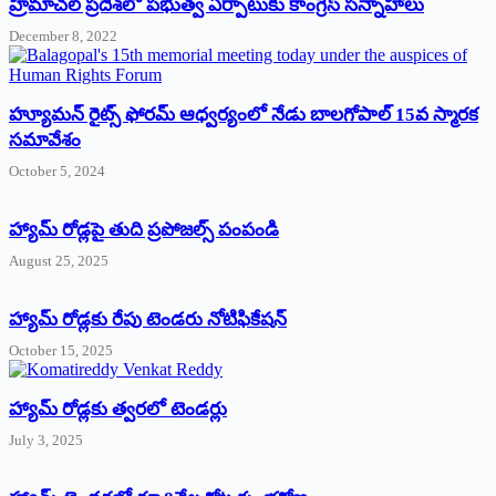
‌హ్రిమాచల్‌ ‌ప్రదేశ్‌లో పభుత్వ ఏర్పాటుకు కాంగ్రెస్‌ ‌సన్నాహాలు
December 8, 2022
హ్యూమన్‌ రైట్స్‌ ఫోరమ్‌ ఆధ్వర్యంలో నేడు బాలగోపాల్‌ 15వ స్మారక
సమావేశం
October 5, 2024
హ్యామ్‌ రోడ్లపై తుది ప్రపోజల్స్‌ పంపండి
August 25, 2025
హ్యామ్‌ రోడ్లకు రేపు టెండరు నోటిఫికేషన్‌
October 15, 2025
హ్యామ్‌ రోడ్లకు త్వరలో టెండర్లు
July 3, 2025