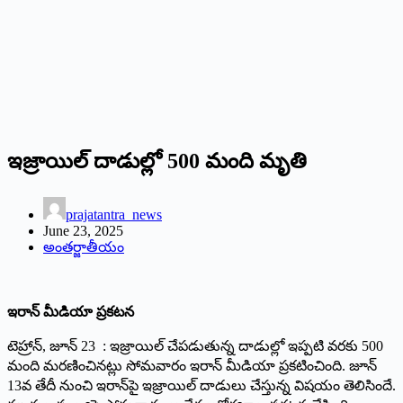
ఇజ్రాయిల్ దాడుల్లో 500 మంది మృతి
prajatantra_news
June 23, 2025
అంతర్జాతీయం
ఇరాన్ మీడియా ప్ర‌క‌ట‌న‌
టెహ్రాన్, జూన్ 23 : ఇజ్రాయిల్ చేప‌డుతున్న దాడుల్లో ఇప్ప‌టి వ‌ర‌కు 500
మంది మ‌ర‌ణించిన‌ట్లు సోమ‌వారం ఇరాన్ మీడియా ప్ర‌క‌టించింది. జూన్
13వ తేదీ నుంచి ఇరాన్‌పై ఇజ్రాయిల్ దాడులు చేస్తున్న విష‌యం తెలిసిందే.