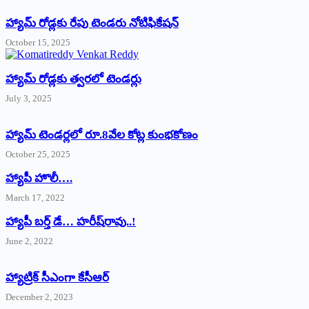
హ్యామ్‌ రోడ్లకు రేపు టెండరు నోటిఫికేషన్‌
October 15, 2025
హ్యామ్‌ రోడ్లకు త్వరలో టెండర్లు
July 3, 2025
హ్యామ్‌ ‌టెండర్లలో రూ.8వేల కోట్ల కుంభకోణం
October 25, 2025
హ్యాపీ హొలీ….
March 17, 2022
హ్యాపీ బర్త్ ‌డే… హరీష్‌రావు..!
June 2, 2022
హ్యాట్రిక్‌ ‌సీఎంగా కేసీఆర్‌
December 2, 2023