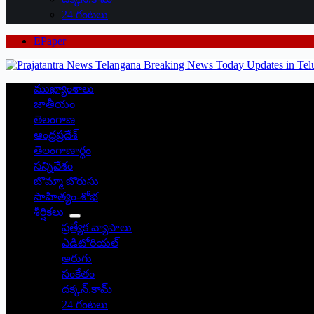
24 గంటలు
EPaper
ముఖ్యాంశాలు
జాతీయం
తెలంగాణ
ఆంధ్రప్రదేశ్
తెలంగాణార్థం
సన్నివేశం
బొమ్మా బొరుసు
సాహిత్యం-శోభ
శీర్షికలు
ప్రత్యేక వ్యాసాలు
ఎడిటోరియల్
అరుగు
సంకేతం
దక్కన్.కామ్
24 గంటలు