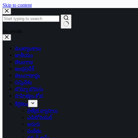
Skip to content
No results
ముఖ్యాంశాలు
జాతీయం
తెలంగాణ
ఆంధ్రప్రదేశ్
తెలంగాణార్థం
సన్నివేశం
బొమ్మా బొరుసు
సాహిత్యం-శోభ
శీర్షికలు
ప్రత్యేక వ్యాసాలు
ఎడిటోరియల్
అరుగు
సంకేతం
దక్కన్.కామ్