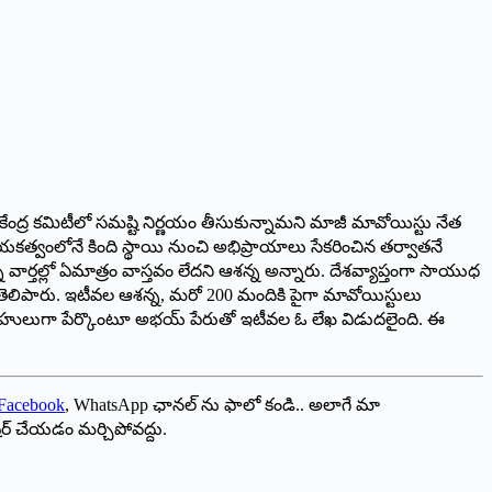
ని కేంద్ర కమిటీలో సమష్టి నిర్ణయం తీసుకున్నామని మాజీ మావోయిస్టు నేత
ాయకత్వంలోనే కింది స్థాయి నుంచి అభిప్రాయాలు సేకరించిన తర్వాతనే
ార్తల్లో ఏమాత్రం వాస్తవం లేదని ఆశన్న అన్నారు. దేశవ్యాప్తంగా సాయుధ
ి తెలిపారు. ఇటీవల ఆశన్న, మరో 200 మందికి పైగా మావోయిస్టులు
 ద్రోహులుగా పేర్కొంటూ అభయ్‌ ‌పేరుతో ఇటీవల ఓ లేఖ విడుదలైంది. ఈ
Facebook
, WhatsApp ఛానల్ ను ఫాలో కండి.. అలాగే మా
ేర్ చేయడం మర్చిపోవద్దు.