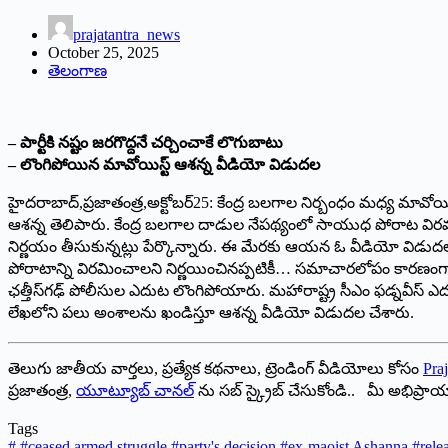
prajatantra_news
October 25, 2025
తెలంగాణ
– పార్టీకి నష్టం జరగొద్దనే చర్చించాకే లొగుబాటు
– లొంగిపోయిన మావోయిస్ట్ ఆశన్న వీడియో విడుదల
హైదరాబాద్‌,‌ప్రజాతంత్ర,అక్టోబర్‌25: ‌కేంద్ర బలగాల నిర్బంధం మధ్య మావో
ఆశన్న తెలిపారు. కేంద్ర బలగాల దాడుల నేపథ్యంలో సాయుధ పోరాట విరమణ జర
నిర్ణయం తీసుకున్నట్లు పేర్కొన్నారు. ఈ మేరకు ఆయన ఓ వీడియో విడుదల 
పోరాటాన్ని విరమించాలని నిర్ణయించినప్పటికీ… సమాచారలోపం కారణంగానే 
ఛత్తీస్‌గఢ్‌ ‌పోలీసుల ఎదుట లొంగిపోయారు. మహారాష్ట్ర సీఎం ఫడ్నవీస్‌
లేఖలోని పలు అంశాలను ఖండిస్తూ ఆశన్న వీడియో విడుదల చేశారు.
తెలుగు జాతీయ వార్తలు, ప్రత్యేక కథనాలు, ట్రెండింగ్ వీడియోలు కోసం
Praj
ప్రజాతంత్ర,
యూట్యూబ్ చానల్
ను సబ్ స్క్రైబ్ చేసుకోండి.. మీ అభిప్ర
Tags
#
#ceased armed struggle #party's decision #ex-maoist Ashanna #rele