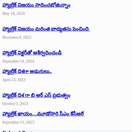
హ్యాట్రిక్‌ విజయం సాధించబోతున్నాం
May 18, 2024
హ్యాట్రిక్ విజయం మరింత బాధ్యతను పెంచింది
December 9, 2023
హ్యాట్రిక్‌ ‌విక్టరీతో ఆశీర్వదించండి
September 14, 2024
‌హ్యాట్రిక్‌ ‌దిశగా అడుగులు..
April 23, 2023
హ్యాట్రిక్ దిశ గా బి ఆర్ ఎస్ ప్రభుత్వం
October 5, 2023
హ్యాట్రిక్‌ ‌ఖాయం…మూడోసారి సీఎం కేసీఆరే
September 13, 2023