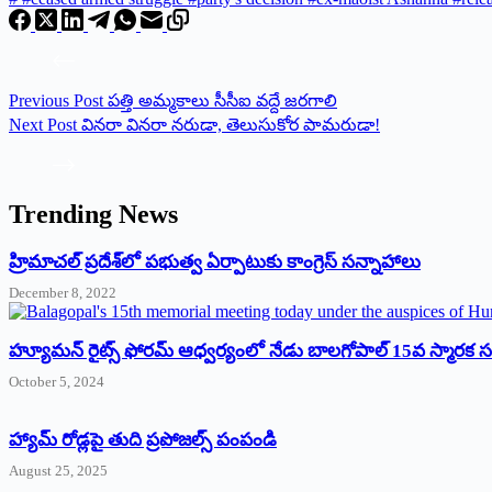
Previous
Post
పత్తి అమ్మకాలు సీసీఐ వద్దే జరగాలి
Next
Post
వినరా వినరా నరుడా, తెలుసుకోర పామరుడా!
Trending News
‌హ్రిమాచల్‌ ‌ప్రదేశ్‌లో పభుత్వ ఏర్పాటుకు కాంగ్రెస్‌ ‌సన్నాహాలు
December 8, 2022
హ్యూమన్‌ రైట్స్‌ ఫోరమ్‌ ఆధ్వర్యంలో నేడు బాలగోపాల్‌ 15వ స్మారక
October 5, 2024
హ్యామ్‌ రోడ్లపై తుది ప్రపోజల్స్‌ పంపండి
August 25, 2025