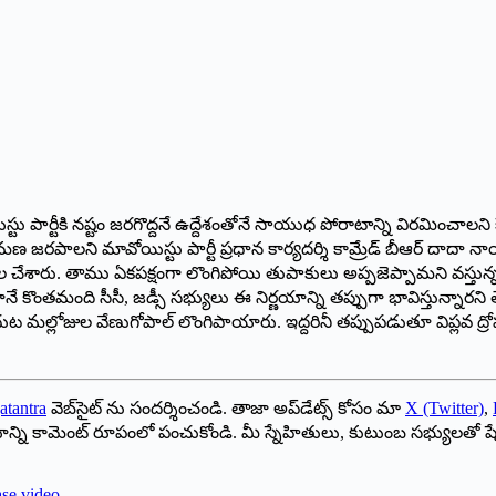
యిస్టు పార్టీకి నష్టం జరగొద్దనే ఉద్దేశంతోనే సాయుధ పోరాటాన్ని విరమించాల
పాలని మావోయిస్టు పార్టీ ప్రధాన కార్యదర్శి కామ్రేడ్‌ ‌బీఆర్‌ ‌దాదా న
చేశారు. తాము ఏకపక్షంగా లొంగిపోయి తుపాకులు అప్పజెప్పామని వస్తున్న వ
కొంతమంది సీసీ, జడ్సీ సభ్యులు ఈ నిర్ణయాన్ని తప్పుగా భావిస్తున్నారన
 ఎదుట మల్లోజుల వేణుగోపాల్‌ ‌లొంగిపాయారు. ఇద్దరినీ తప్పుపడుతూ విప్లవ
atantra
వెబ్‌సైట్ ను సందర్శించండి. తాజా అప్‌డేట్స్ కోసం మా
X (Twitter)
,
ాయాన్ని కామెంట్ రూపంలో పంచుకోండి. మీ స్నేహితులు, కుటుంబ సభ్యులతో ష
ase video