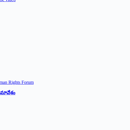
 సమావేశం