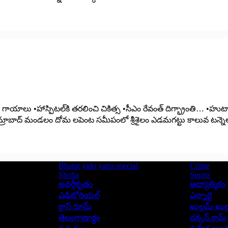
ాలు •హాస్పిటల్‌కి తరలించి చికిత్స •సీఎం రేవంత్‌ ‌దిగ్భ్రాంతి… •హుటాహు
ిల్లా అమ్రాబాద్‌ ‌మండలం దోమ లపెంట సమీపంలో శ్రీశైలం ఎడమగట్టు కాలువ టన్నె
Bharat jodo yatra special
Crime
Shoba
Sports
అవర్గీకృతం
ఆద్యాత్మికం
ఎడిటోరియల్
ఎన్నారై
క్లాస్ రూమ్
ఖుల్లమ్ ఖుల్
తెలంగాణార్థం
దక్కన్.కామ్