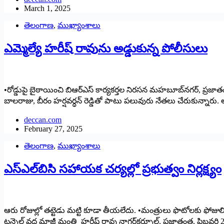
March 1, 2025
తెలంగాణ
,
ముఖ్యాంశాలు
ఎమ్మెల్యే హరీష్‌ ‌రావును అడ్డుకున్న పోలీసులు
•రోడ్డుపై బైఠాయించి బిఆర్‌ఎస్‌ ‌కార్యకర్తల నిరసన మహబూబ్‌నగర్‌, ‌ప్రజాతంత్ర, ఫ
బాలరాజు, బీరం హర్షవర్ధన్‌ ‌రెడ్డితో పాటు పలువురు నేతలు చేరుకున్నార
deccan.com
February 27, 2025
తెలంగాణ
,
ముఖ్యాంశాలు
ఎస్‌ఎల్‌బిసి సహాయక చర్యల్లో ప్రభుత్వం నిర్లక్ష్యం
ఆరు రోజుల్లో తట్టెడు మట్టి కూడా తీయలేదు. •మంత్రులు ఫొటోలకు ఫోజులివ్
టన్నెల్‌ ‌వద్ద మాజీ మంత్రి హరీష్‌ ‌రావు నాగర్‌కర్నూల్‌, ‌ప్రజాతంత్ర, ఫిబ్రవర