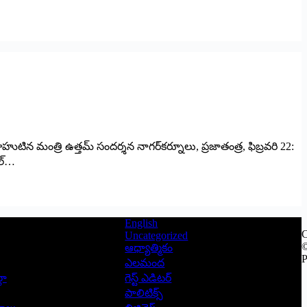
టిన మంత్రి ఉత్తమ్‌ ‌సందర్శన నాగర్‌కర్నూలు, ప్రజాతంత్ర, ఫిబ్రవరి 22:
ల్‌…
English
C
Uncategorized
©
ఆధ్యాత్మికం
P
ఎలమంద
లా
గెస్ట్ ఎడిటర్
పాలిటిక్స్