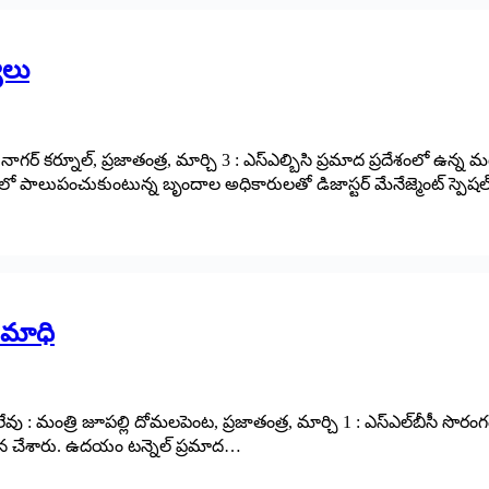
యలు
 ‌కర్నూల్‌, ‌ప్రజాతంత్ర, మార్చి 3 : ఎస్‌ఎల్బిసి ప్రమాద ప్రదేశంలో ఉన్న మ
ో పాలుపంచుకుంటున్న బృందాల అధికారులతో డిజాస్టర్‌ ‌మేనేజ్మెంట్‌ ‌స్పెషల్‌
 సమాధి
వు : మంత్రి జూపల్లి దోమలపెంట, ప్రజాతంత్ర, మార్చి 1 : ఎస్‌ఎల్‌బీసీ సొ
టన చేశారు. ఉదయం టన్నెల్‌ ‌ప్రమాద…