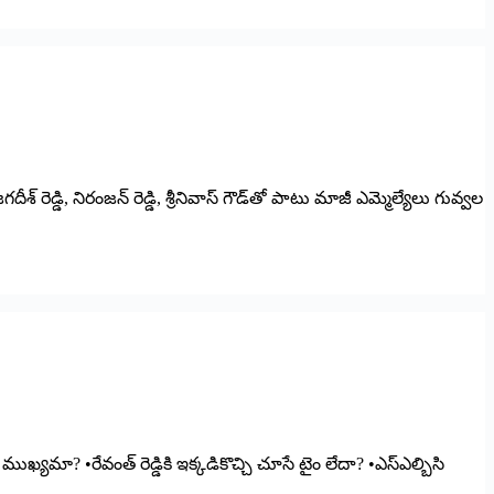
 ‌రెడ్డి, నిరంజన్‌ ‌రెడ్డి, శ్రీనివాస్‌ ‌గౌడ్‌తో పాటు మాజీ ఎమ్మెల్యేలు గువ్వల
మా? •రేవంత్‌ ‌రెడ్డికి ఇక్కడికొచ్చి చూసే టైం లేదా? •ఎస్‌ఎల్బిసి