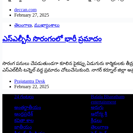
deccan.com
February 27, 2025
తెలంగాణ
,
ముఖ్యాంశాలు
ఎస్‌ఎల్బీసీ సొరంగంలో భారీ ప్రమాదం
సొరంగ పనులు చేపడుతుండగా కూలిన పైకప్పు ఏడుగురు కార్మికులకు తీవ్ర గాయ
ఎస్‌ఎల్‌బీసీ టన్నెల్‌ ‌వద్ద ప్రమాదం చోటుచేసుకుంది. నాగర్‌ ‌కర్నూల్‌ ‌జ
Prajatantra Desk
February 22, 2025
24 గంటలు
Balala Bharatham
entertainment
అంతర్జాతీయం
అరుగు
ఆంధ్రప్రదేశ్
ఆరోగ్య శ్రీ
కవితా శాల
క్రీడలు
జాతీయం
తెలంగాణ