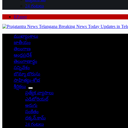
24 గంటలు
EPaper
ముఖ్యాంశాలు
జాతీయం
తెలంగాణ
ఆంధ్రప్రదేశ్
తెలంగాణార్థం
సన్నివేశం
బొమ్మా బొరుసు
సాహిత్యం-శోభ
శీర్షికలు
ప్రత్యేక వ్యాసాలు
ఎడిటోరియల్
అరుగు
సంకేతం
దక్కన్.కామ్
24 గంటలు