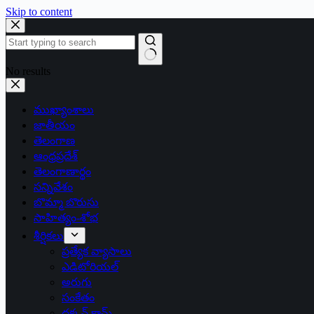
Skip to content
No results
ముఖ్యాంశాలు
జాతీయం
తెలంగాణ
ఆంధ్రప్రదేశ్
తెలంగాణార్థం
సన్నివేశం
బొమ్మా బొరుసు
సాహిత్యం-శోభ
శీర్షికలు
ప్రత్యేక వ్యాసాలు
ఎడిటోరియల్
అరుగు
సంకేతం
దక్కన్.కామ్