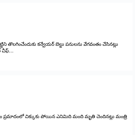
ట్టిని తొలగించేందుకు కన్వేయర్‌ ‌బెల్టు పనులను వేగవంతం చేసినట్లు
 ‌చీఫ్‌…
రంగం ప్రమాదంలో చిక్కుకు పోయిన ఎనిమిది మంది మృతి చెందినట్లు మంత్రి