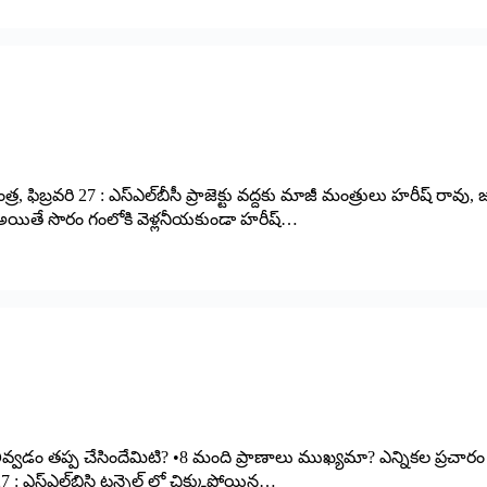
ిబ్రవరి 27 : ఎస్‌ఎల్‌బీసీ ప్రాజెక్టు వద్దకు మాజీ మంత్రులు హరీష్‌ ‌రావు, జగదీశ్‌
ు. అయితే సొరం గంలోకి వెళ్లనీయకుండా హరీష్‌…
వడం తప్ప చేసిందేమిటి? •8 మంది ప్రాణాలు ముఖ్యమా? ఎన్నికల ప్రచారం ముఖ్య
ి 27 : ఎస్‌ఎల్‌బిసి టన్నెల్‌ ‌లో చిక్కుపోయిన…