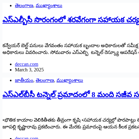
తెలంగాణ
,
ముఖ్యాంశాలు
ఎస్‌ఎల్బీసీ సొరంగంలో శరవేగంగా సహాయక చర్
కన్వేయర్‌ ‌బెల్ట్ ‌పనులు వేగవంతం సహాయక బృందాల అధికారులతో సమీక్ష నాగర్‌
అధికారులు వివరించారు. సోమవారం ఎస్‌ఎల్బి టన్నెల్‌ ‌రెస్క్యూ ఆపరేషన్‌ ‌ల
deccan.com
March 3, 2025
జాతీయం
,
తెలంగాణ
,
ముఖ్యాంశాలు
ఎస్‌ఎల్‌బీసీ టన్నెల్‌ ‌ప్రమాదంలో 8 మంది సజీవ
•భౌతిక కాయాల వెలికితీతకు తీవ్రంగా కృషి •సహాయక చర్యల్లో పొరపాట్లు లే
జూపల్లి కృష్ణారావు ప్రకటించారు. ఈ మేరకు ప్రమాదంపై ఆయన కీలక ప్రక
deccan.com