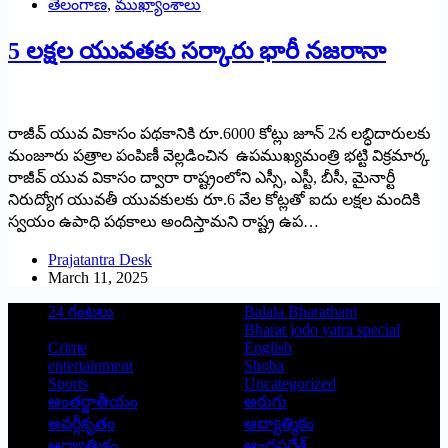
తెలంగాణ
,
ముఖ్యాంశాలు
5 లక్షల యువతకు సర్కారు భారీ నజరానా
రాజీవ్ యువ వికాసం పథకానికి రూ.6000 కోట్లు జూన్ 2న లబ్ధిదారులకు
మంజూరు పత్రాల పంపిణీ వెల్లడించిన ఉపముఖ్యమంత్రి భట్టి విక్రమార్క
రాజీవ్ యువ వికాసం ద్వారా రాష్ట్రంలోని ఎస్సీ, ఎస్టీ, బీసీ, మైనార్టీ
నిరుద్యోగ యువతీ యువకులకు రూ.6 వేల కోట్లతో ఐదు లక్షల మందికి
స్వయం ఉపాధి పథకాలు అందిస్తామని రాష్ట్ర ఉప…
Prajatantra Desk
March 11, 2025
24 గంటలు
Balala Bharatham
Bharat jodo yatra special
Crime
English
entertainment
Shoba
Sports
Uncategorized
అంతర్జాతీయం
అరుగు
అవర్గీకృతం
ఆద్యాత్మికం
ఆధ్యాత్మికం
ఆంధ్రప్రదేశ్