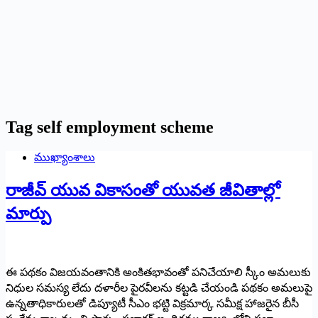
Tag
self employment scheme
ముఖ్యాంశాలు
రాజీవ్ యువ వికాసంతో యువత జీవితాల్లో
మార్పు
ఈ పథకం విజయవంతానికి అంకితభావంతో పనిచేయాలి స్కీం అమలుకు
నిధుల సమస్య లేదు దళారీల పైరవీలను కట్టడి చేయండి పథకం అమలుపై
ఉన్నతాధికారులతో డిప్యూటీ సీఎం భట్టి విక్రమార్క సమీక్ష హాజరైన బీసీ