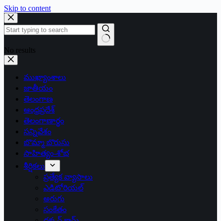
Skip to content
No results
ముఖ్యాంశాలు
జాతీయం
తెలంగాణ
ఆంధ్రప్రదేశ్
తెలంగాణార్థం
సన్నివేశం
బొమ్మా బొరుసు
సాహిత్యం-శోభ
శీర్షికలు
ప్రత్యేక వ్యాసాలు
ఎడిటోరియల్
అరుగు
సంకేతం
దక్కన్.కామ్