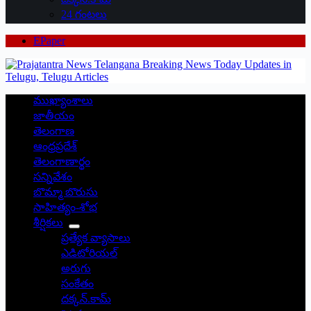
24 గంటలు
EPaper
ముఖ్యాంశాలు
జాతీయం
తెలంగాణ
ఆంధ్రప్రదేశ్
తెలంగాణార్థం
సన్నివేశం
బొమ్మా బొరుసు
సాహిత్యం-శోభ
శీర్షికలు
ప్రత్యేక వ్యాసాలు
ఎడిటోరియల్
అరుగు
సంకేతం
దక్కన్.కామ్