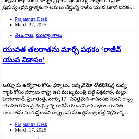
సంక్షేమ శాఖ మంత్రి పొన్నం ప్రభాకర్ ఇందిరమ్మ రాజ్యంలోని ప్రజా
ప్రభుత్వం ప్రతిష్టాత్మకంగా అమలు చేస్తున్న రాజీవ్ యువ వికాస పథకం…
Prajatantra Desk
March 22, 2025
తెలంగాణ
,
ముఖ్యాంశాలు
యువత తలరాతను మార్చే పథకం ‘రాజీవ్‌
యువ వికాసం’
ఒకప్పుడు ఉద్యోగాల కోసం ధర్నాలు.. ఇప్పుడేమో నోటిఫికేషన్ల మధ్య
గ్యాప్‌ కోసం ధర్నాలు రాష్ట్ర ఉప ముఖ్యమంత్రి భట్టి విక్రమార్క మల్లు
హైదరాబాద్‌, ప్రజాతంత్ర, మార్చి 17 : పవిత్రమైన శాసనసభ నుంచి రాష్ట్ర
యువత కోసం ప్రారంభిస్తున్న రాజీవ్‌ యువ వికాస పథకం యువత
తలరాతను మారుస్తుందని రాష్ట్ర ఉప ముఖ్యమంత్రి భట్టి విక్రమార్క…
Prajatantra Desk
March 17, 2025