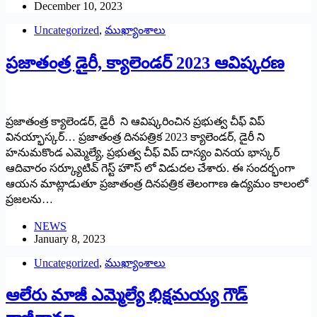
December 10, 2023
Uncategorized
,
ముఖ్యాంశాలు
ప్రజాతంత్ర డైరీ, క్యాలెండర్ 2023 ఆవిష్కరణ
ప్రజాతంత్ర క్యాలెండర్, డైరీ ని ఆవిష్కరించిన ప్రభుత్వ చీఫ్ విప్
వినయ్భాస్కర్… ప్రజాతంత్ర దినపత్రిక 2023 క్యాలెండర్, డైరీ ని
హనుమకొండ ఎమ్మెల్యే, ప్రభుత్వ చీఫ్ విప్ దాస్యం వినయ భాస్కర్
ఆదివారం సర్క్యూటివ్ గెస్ట్ హౌస్ లో విడుదల చేశారు. ఈ సందర్భంగా
ఆయన మాట్లాడుతూ ప్రజాతంత్ర దినపత్రిక తెలంగాణ ఉద్యమం కాలంలో
ప్రజలను…
NEWS
January 8, 2023
Uncategorized
,
ముఖ్యాంశాలు
ఆలేరు మాజీ ఎమ్మెల్యే భిక్షమయ్య గౌడ్‌