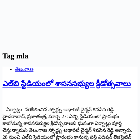
Tag
mla
తెలంగాణ
ఎల్‌బి స్టేడియంలో శాసనసభ్యుల క్రీడోత్సవాలు
– ఏర్పాట్లు పరిశీలించిన స్పోర్ట్సు అథారిటీ చైర్మన్‌ ‌శివసేన రెడ్డి
హైదరాబాద్‌,‌ ప్రజాతంత్ర, మార్చి 27: ఎల్బీ స్టేడియంలో ప్రారంభం
కాబోతున్న శాసనసభ్యుల క్రీడోత్సవాలకు ఘనంగా ఏర్పాట్లు పూర్తి
చేస్తున్నామని తెలంగాణ స్పోర్ట్సు అథారిటీ చైర్మన్‌ ‌శివసేన రెడ్డి అన్నారు.
28 నుంచి ఎల్‌బి స్టేడియంలో ప్రారంభం కానున్న ఫస్ట్ ఎడిషన్‌ ‌లెజిస్టేటివ్‌