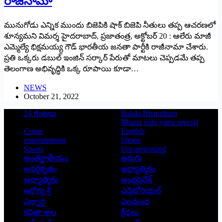
‌రాజీనామా
మునుగోడు ఎన్నిక ముందు బిజెపికి షాక్‌ ‌బిజెపి నీతులు తప్ప ఆచరణలో
శూన్యమని విమర్శ హైదరాబాద్‌, ‌ప్రజాతంత్ర, అక్టోబర్‌ 20 : ఆలేరు మాజీ
ఎమ్మెల్యే భిక్షమయ్య గౌడ్‌ ‌భారతీయ జనతా పార్టీకి రాజీనామా చేశారు.
ప్రతి ఒక్కరు డబుల్‌ ఇం‌జిన్‌ ‌సర్కార్‌ ‌పేరుతో మాటలు చెప్పడమే తప్ప
తెలంగాణ అభివృద్ధికి ఒక్క రూపాయి కూడా…
NEWS
October 21, 2022
24 గంటలు
Balala Bharatham
Bharat jodo yatra special
Crime
English
entertainment
Shoba
Sports
Uncategorized
అంతర్జాతీయం
అరుగు
అవర్గీకృతం
ఆద్యాత్మికం
ఆధ్యాత్మికం
ఆంధ్రప్రదేశ్
ఆరోగ్య శ్రీ
ఎడిటోరియల్
ఎన్నారై
ఎలమంద
కవితా శాల
క్రీడలు