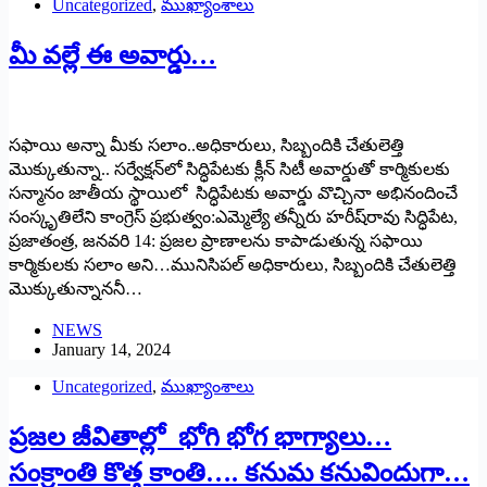
Uncategorized
,
ముఖ్యాంశాలు
మీ వల్లే ఈ అవార్డు…
సఫాయి అన్నా మీకు సలాం..అధికారులు, సిబ్బందికి చేతులెత్తి
మొక్కుతున్నా.. సర్వేక్షన్‌లో సిద్ధిపేటకు క్లీన్‌ సిటీ అవార్డుతో కార్మికులకు
సన్మానం జాతీయ స్థాయిలో సిద్ధిపేటకు అవార్డు వొచ్చినా అభినందించే
సంస్కృతిలేని కాంగ్రెస్‌ ప్రభుత్వం:ఎమ్మెల్యే తన్నీరు హరీష్‌రావు సిద్ధిపేట,
ప్రజాతంత్ర, జనవరి 14: ప్రజల ప్రాణాలను కాపాడుతున్న సఫాయి
కార్మికులకు సలాం అని…మునిసిపల్‌ అధికారులు, సిబ్బందికి చేతులెత్తి
మొక్కుతున్నాననీ…
NEWS
January 14, 2024
Uncategorized
,
ముఖ్యాంశాలు
ప్రజల జీవితాల్లో భోగి భోగ భాగ్యాలు…
సంక్రాంతి కొత్త కాంతి…. కనుమ కనువిందుగా…