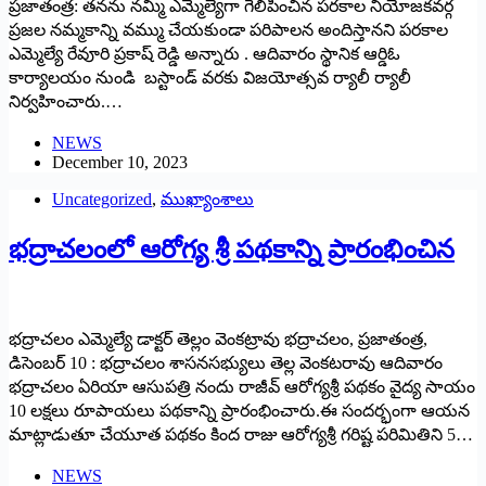
ప్రజాతంత్ర: తనను నమ్మి ఎమ్మెల్యేగా గెలిపించిన పరకాల నియోజకవర్గ
ప్రజల నమ్మకాన్ని వమ్ము చేయకుండా పరిపాలన అందిస్తానని పరకాల
ఎమ్మెల్యే రేవూరి ప్రకాష్ రెడ్డి అన్నారు . ఆదివారం స్థానిక ఆర్డిఓ
కార్యాలయం నుండి బస్టాండ్ వరకు విజయోత్సవ ర్యాలీ ర్యాలీ
నిర్వహించారు.…
NEWS
December 10, 2023
Uncategorized
,
ముఖ్యాంశాలు
భద్రాచలంలో ఆరోగ్య శ్రీ పథకాన్ని ప్రారంభించిన
భద్రాచలం ఎమ్మెల్యే డాక్టర్ తెల్లం వెంకట్రావు భద్రాచలం, ప్రజాతంత్ర,
డిసెంబర్ 10 : భద్రాచలం శాసనసభ్యులు తెల్ల వెంకటరావు ఆదివారం
భద్రాచలం ఏరియా ఆసుపత్రి నందు రాజీవ్ ఆరోగ్యశ్రీ పథకం వైద్య సాయం
10 లక్షలు రూపాయలు పథకాన్ని ప్రారంభించారు.ఈ సందర్భంగా ఆయన
మాట్లాడుతూ చేయూత పథకం కింద రాజు ఆరోగ్యశ్రీ గరిష్ట పరిమితిని 5…
NEWS