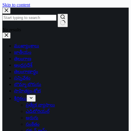
Skip to content
No results
ముఖ్యాంశాలు
జాతీయం
తెలంగాణ
ఆంధ్రప్రదేశ్
తెలంగాణార్థం
సన్నివేశం
బొమ్మా బొరుసు
సాహిత్యం-శోభ
శీర్షికలు
ప్రత్యేక వ్యాసాలు
ఎడిటోరియల్
అరుగు
సంకేతం
దక్కన్.కామ్