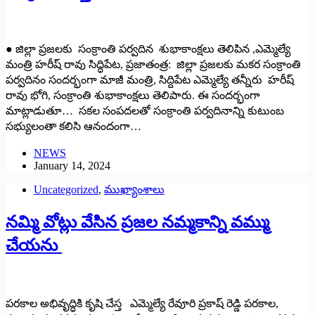
● జిల్లా ప్రజలకు సంక్రాంతి పర్వదిన శుభాకాంక్షలు తెలిపిన ,ఎమ్మెల్యే
మంత్రి హరీష్ రావు సిద్ధిపేట, ప్రజాతంత్ర: జిల్లా ప్రజలకు మకర సంక్రాంతి
పర్వదినం సందర్భంగా మాజీ మంత్రి, సిద్దిపేట ఎమ్మెల్యే తన్నీరు హరీష్
రావు భోగి, సంక్రాంతి శుభాకాంక్షలు తెలిపారు. ఈ సందర్భంగా
మాట్లాడుతూ… సకల సంపదలతో సంక్రాంతి పర్వదినాన్ని కుటుంబ
సభ్యులంతా కలిసి ఆనందంగా…
NEWS
January 14, 2024
Uncategorized
,
ముఖ్యాంశాలు
నమ్మి వోట్లు వేసిన ప్రజల నమ్మకాన్ని వమ్ము
చేయను
పరకాల అభివృద్ధికి కృషి చేస్త ఎమ్మెల్యే రేవూరి ప్రకాష్ రెడ్డి పరకాల,