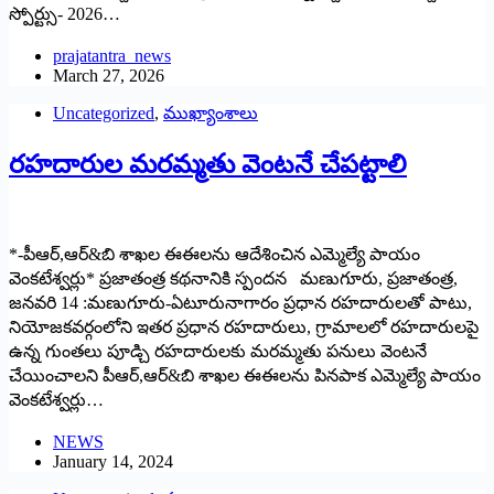
‌స్పోర్ట్సు- 2026…
prajatantra_news
March 27, 2026
Uncategorized
,
ముఖ్యాంశాలు
రహదారుల మరమ్మతు వెంటనే చేపట్టాలి
*-పీఆర్,ఆర్&బి శాఖల ఈఈలను ఆదేశించిన ఎమ్మెల్యే పాయం
వెంకటేశ్వర్లు* ప్రజాతంత్ర కథనానికి స్పందన మణుగూరు, ప్రజాతంత్ర,
జనవరి 14 :మణుగూరు-ఏటూరునాగారం ప్రధాన రహదారులతో పాటు,
నియోజకవర్గంలోని ఇతర ప్రధాన రహదారులు, గ్రామాలలో రహదారులపై
ఉన్న గుంతలు పూడ్చి రహదారులకు మరమ్మతు పనులు వెంటనే
చేయించాలని పీఆర్,ఆర్&బి శాఖల ఈఈలను పినపాక ఎమ్మెల్యే పాయం
వెంకటేశ్వర్లు…
NEWS
January 14, 2024