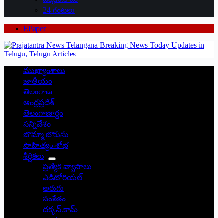
24 గంటలు
EPaper
ముఖ్యాంశాలు
జాతీయం
తెలంగాణ
ఆంధ్రప్రదేశ్
తెలంగాణార్థం
సన్నివేశం
బొమ్మా బొరుసు
సాహిత్యం-శోభ
శీర్షికలు
ప్రత్యేక వ్యాసాలు
ఎడిటోరియల్
అరుగు
సంకేతం
దక్కన్.కామ్