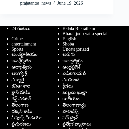
prajatantra_news
June 19, 2026
24 గంటలు
Balala Bharatham
Bharat jodo yatra special
Crime
English
entertainment
Shoba
Sports
Uncategorized
అంతర్జాతీయం
అరుగు
అవర్గీకృతం
ఆద్యాత్మికం
ఆధ్యాత్మికం
ఆంధ్రప్రదేశ్
ఆరోగ్య శ్రీ
ఎడిటోరియల్
ఎన్నారై
ఎలమంద
కవితా శాల
క్రీడలు
క్లాస్ రూమ్
ఖుల్లమ్ ఖుల్లా
గెస్ట్ ఎడిటర్
జాతీయం
తెలంగాణ
తెలంగాణార్థం
దక్కన్.కామ్
పాలిటిక్స్
పీపుల్స్ ‌మీడియా
పెన్ డ్రైవ్
ప్రచురణలు
ప్రత్యేక వ్యాసాలు