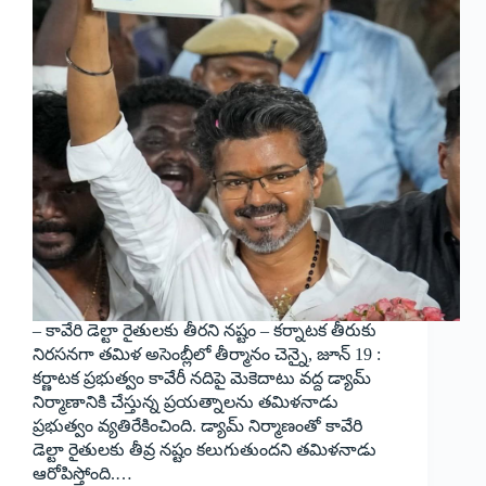
– కావేరి డెల్టా రైతులకు తీరని నష్టం – కర్నాటక తీరుకు
నిరసనగా తమిళ అసెంబ్లీలో తీర్మానం చెన్నై, జూన్ 19 :
కర్ణాటక ప్రభుత్వం కావేరీ నదిపై మెకెదాటు వద్ద డ్యామ్
నిర్మాణానికి చేస్తున్న ప్రయత్నాలను తమిళనాడు
ప్రభుత్వం వ్యతిరేకించింది. డ్యామ్ నిర్మాణంతో కావేరి
డెల్టా రైతులకు తీవ్ర నష్టం కలుగుతుందని తమిళనాడు
ఆరోపిస్తోంది.…