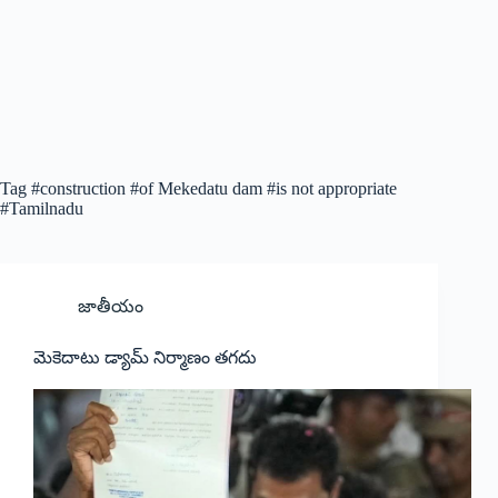
Tag
#construction #of Mekedatu dam #is not appropriate
#Tamilnadu
జాతీయం
మెకెదాటు డ్యామ్ నిర్మాణం త‌గ‌దు