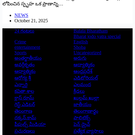
లోపించిన స్పృహ ఒక ప్రాణాన్ని…
NEWS
October 21, 2025
24 గంటలు
Balala Bharatham
Bharat jodo yatra special
Crime
English
entertainment
Shoba
Sports
Uncategorized
అంతర్జాతీయం
అరుగు
అవర్గీకృతం
ఆద్యాత్మికం
ఆధ్యాత్మికం
ఆంధ్రప్రదేశ్
ఆరోగ్య శ్రీ
ఎడిటోరియల్
ఎన్నారై
ఎలమంద
కవితా శాల
క్రీడలు
క్లాస్ రూమ్
ఖుల్లమ్ ఖుల్లా
గెస్ట్ ఎడిటర్
జాతీయం
తెలంగాణ
తెలంగాణార్థం
దక్కన్.కామ్
పాలిటిక్స్
పీపుల్స్ ‌మీడియా
పెన్ డ్రైవ్
ప్రచురణలు
ప్రత్యేక వ్యాసాలు