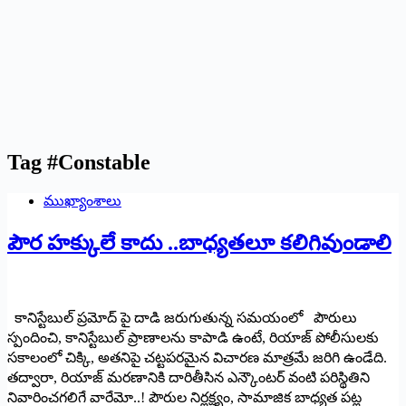
Tag
#Constable
ముఖ్యాంశాలు
పౌర హక్కులే కాదు ..బాధ్యతలూ కలిగివుండాలి
కానిస్టేబుల్ ప్రమోద్ పై దాడి జరుగుతున్న సమయంలో పౌరులు
స్పందించి, కానిస్టేబుల్ ప్రాణాలను కాపాడి ఉంటే, రియాజ్ పోలీసులకు
సకాలంలో చిక్కి, అతనిపై చట్టపరమైన విచారణ మాత్రమే జరిగి ఉండేది.
తద్వారా, రియాజ్ మరణానికి దారితీసిన ఎన్కౌంటర్ వంటి పరిస్థితిని
నివారించగలిగే వారేమో..! పౌరుల నిర్లక్ష్యం, సామాజిక బాధ్యత పట్ల