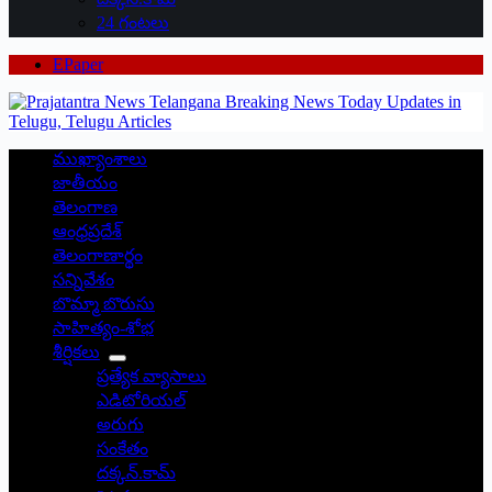
24 గంటలు
EPaper
ముఖ్యాంశాలు
జాతీయం
తెలంగాణ
ఆంధ్రప్రదేశ్
తెలంగాణార్థం
సన్నివేశం
బొమ్మా బొరుసు
సాహిత్యం-శోభ
శీర్షికలు
ప్రత్యేక వ్యాసాలు
ఎడిటోరియల్
అరుగు
సంకేతం
దక్కన్.కామ్