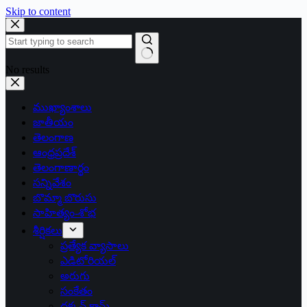
Skip to content
No results
ముఖ్యాంశాలు
జాతీయం
తెలంగాణ
ఆంధ్రప్రదేశ్
తెలంగాణార్థం
సన్నివేశం
బొమ్మా బొరుసు
సాహిత్యం-శోభ
శీర్షికలు
ప్రత్యేక వ్యాసాలు
ఎడిటోరియల్
అరుగు
సంకేతం
దక్కన్.కామ్