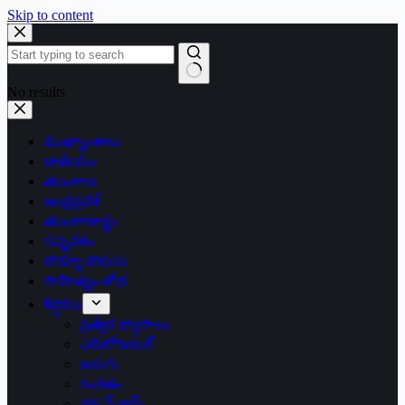
Skip to content
No results
ముఖ్యాంశాలు
జాతీయం
తెలంగాణ
ఆంధ్రప్రదేశ్
తెలంగాణార్థం
సన్నివేశం
బొమ్మా బొరుసు
సాహిత్యం-శోభ
శీర్షికలు
ప్రత్యేక వ్యాసాలు
ఎడిటోరియల్
అరుగు
సంకేతం
దక్కన్.కామ్