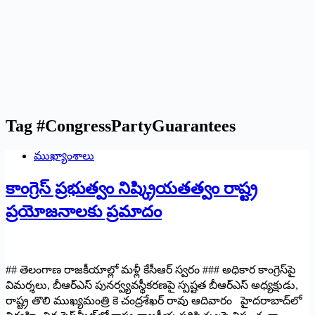
Tag
#CongressPartyGuarantees
ముఖ్యాంశాలు
కాంగ్రెస్ ప్రభుత్వం నిష్క్రియతత్వం రాష్ట్ర
ప్రయోజనాలకు ప్రమాదం
## తెలంగాణ రాజకీయాల్లో మళ్లీ కేసీఆర్ స్వరం ### అధికార కాంగ్రెస్‌పై
విమర్శలు, బీఆర్‌ఎస్ పునర్వ్యవస్థీకరణపై స్పష్టత బీఆర్‌ఎస్ అధ్యక్షుడు,
రాష్ట్ర తొలి ముఖ్యమంత్రి కె చంద్రశేఖర్ రావు ఆదివారం హైదరాబాద్‌లో