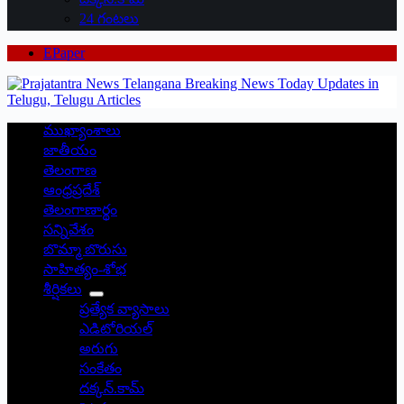
24 గంటలు
EPaper
ముఖ్యాంశాలు
జాతీయం
తెలంగాణ
ఆంధ్రప్రదేశ్
తెలంగాణార్థం
సన్నివేశం
బొమ్మా బొరుసు
సాహిత్యం-శోభ
శీర్షికలు
ప్రత్యేక వ్యాసాలు
ఎడిటోరియల్
అరుగు
సంకేతం
దక్కన్.కామ్