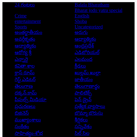
24 గంటలు
Balala Bharatham
Bharat jodo yatra special
Crime
English
entertainment
Shoba
Sports
Uncategorized
అంతర్జాతీయం
అరుగు
అవర్గీకృతం
ఆద్యాత్మికం
ఆధ్యాత్మికం
ఆంధ్రప్రదేశ్
ఆరోగ్య శ్రీ
ఎడిటోరియల్
ఎన్నారై
ఎలమంద
కవితా శాల
క్రీడలు
క్లాస్ రూమ్
ఖుల్లమ్ ఖుల్లా
గెస్ట్ ఎడిటర్
జాతీయం
తెలంగాణ
తెలంగాణార్థం
దక్కన్.కామ్
పాలిటిక్స్
పీపుల్స్ ‌మీడియా
పెన్ డ్రైవ్
ప్రచురణలు
ప్రత్యేక వ్యాసాలు
బిజినెస్
బొమ్మా బొరుసు
ముఖ్యాంశాలు
శీర్షికలు
సంకేతం
సన్నివేశం
సాహిత్యం-శోభ
సిల్ సిల