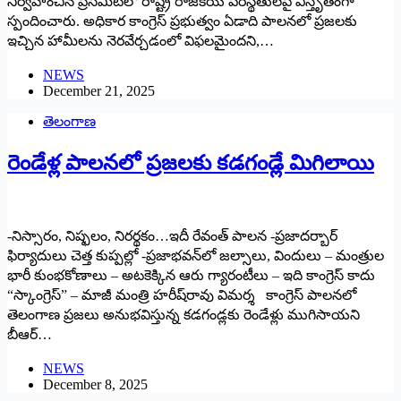
నిర్వహించిన ప్రెస్‌మీట్‌లో రాష్ట్ర రాజకీయ పరిస్థితులపై విస్తృతంగా
స్పందించారు. అధికార కాంగ్రెస్ ప్రభుత్వం ఏడాది పాలనలో ప్రజలకు
ఇచ్చిన హామీలను నెరవేర్చడంలో విఫలమైందని,…
NEWS
December 21, 2025
తెలంగాణ
రెండేళ్ల పాల‌న‌లో ప్రజ‌ల‌కు క‌డ‌గండ్లే మిగిలాయి
-నిస్సారం, నిష్ఫ‌లం, నిర‌ర్థకం…ఇదీ రేవంత్ పాల‌న‌ -ప్ర‌జాద‌ర్బార్
ఫిర్యాదులు చెత్త కుప్ప‌ల్లో -ప్ర‌జాభ‌వ‌న్‌లో జ‌ల్సాలు, విందులు – మంత్రుల
భారీ కుంభ‌కోణాలు – అట‌కెక్కిన ఆరు గ్యారంటీలు – ఇది కాంగ్రెస్ కాదు
“స్కాంగ్రెస్‌” – మాజీ మంత్రి హ‌రీష్‌రావు విమ‌ర్శ‌ కాంగ్రెస్ పాల‌న‌లో
తెలంగాణ ప్ర‌జ‌లు అనుభ‌విస్తున్న క‌డ‌గండ్ల‌కు రెండేళ్లు ముగిసాయ‌ని
బీఆర్…
NEWS
December 8, 2025