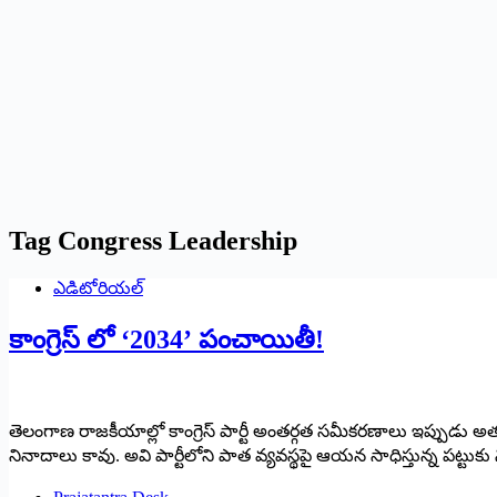
Tag
Congress Leadership
ఎడిటోరియల్
కాంగ్రెస్ లో ‘2034’ పంచాయితీ!
తెలంగాణ రాజకీయాల్లో కాంగ్రెస్ పార్టీ అంతర్గత సమీకరణాలు ఇప్పుడు అత
నినాదాలు కావు. అవి పార్టీలోని పాత వ్యవస్థపై ఆయన సాధిస్తున్న పట్ట