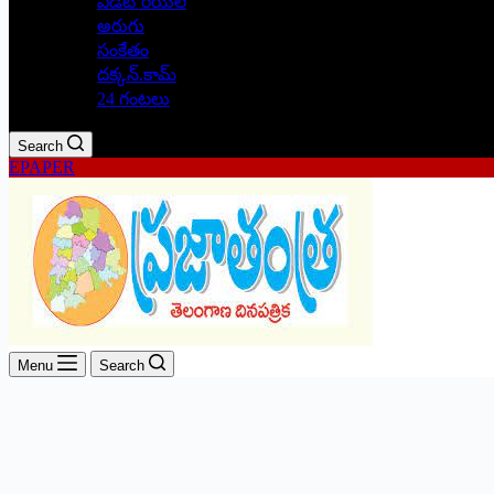
ఎడిటోరియల్
అరుగు
సంకేతం
దక్కన్.కామ్
24 గంటలు
Search
EPAPER
Menu
Search