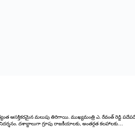
్యంత ఆసక్తికరమైన మలుపు తిరిగాయి. ముఖ్యమంత్రి ఎ. రేవంత్ రెడ్డి పదేపద
ుకు నిదర్శనం. దశాబ్దాలుగా గ్రూపు రాజకీయాలకు, అంతర్గత కలహాలకు…