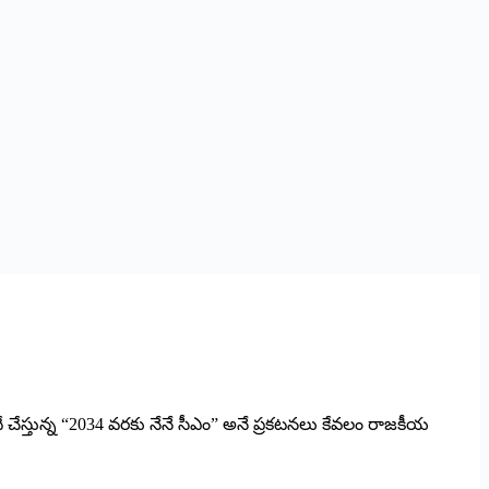
ే చేస్తున్న “2034 వరకు నేనే సీఎం” అనే ప్రకటనలు కేవలం రాజకీయ