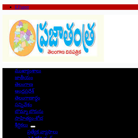
EPaper
ముఖ్యాంశాలు
జాతీయం
తెలంగాణ
ఆంధ్రప్రదేశ్
తెలంగాణార్థం
సన్నివేశం
బొమ్మా బొరుసు
సాహిత్యం-శోభ
శీర్షికలు
ప్రత్యేక వ్యాసాలు