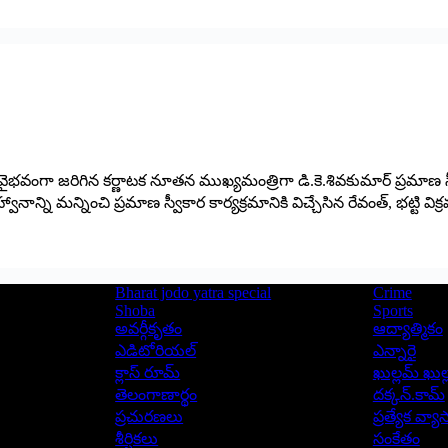
ైభవంగా జరిగిన కర్ణాటక నూతన ముఖ్యమంత్రిగా డి.కె.శివకుమార్ ప్రమాణ స్వీ
ాన్ని మన్నించి ప్రమాణ స్వీకార కార్యక్రమానికి విచ్చేసిన రేవంత్, భట్టి వి
Bharat jodo yatra special
Crime
Shoba
Sports
అవర్గీకృతం
ఆద్యాత్మికం
ఎడిటోరియల్
ఎన్నారై
క్లాస్ రూమ్
ఖుల్లమ్ ఖుల్
తెలంగాణార్థం
దక్కన్.కామ్
ప్రచురణలు
ప్రత్యేక వ్య
శీర్షికలు
సంకేతం