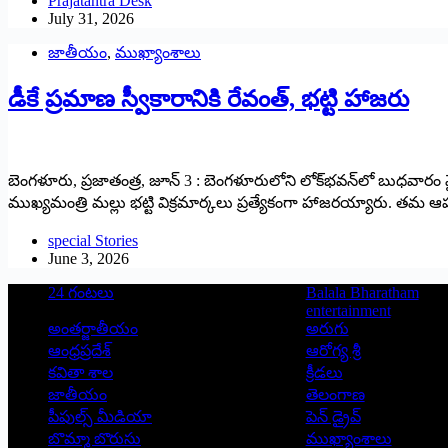
Prajatantra Desk
July 31, 2026
జాతీయం
,
ముఖ్యాంశాలు
డీకే ప్రమాణ స్వీకారానికి రేవంత్, భట్టి హాజరు
బెంగళూరు, ప్రజాతంత్ర, జూన్ 3 : బెంగళూరులోని లోక్‌భవన్‌లో బుధవారం వ
ముఖ్యమంత్రి మల్లు భట్టి విక్రమార్కలు ప్రత్యేకంగా హాజరయ్యారు. తమ ఆహ్వాన
special Stories
June 3, 2026
24 గంటలు
Balala Bharatham
entertainment
అంతర్జాతీయం
అరుగు
ఆంధ్రప్రదేశ్
ఆరోగ్య శ్రీ
కవితా శాల
క్రీడలు
జాతీయం
తెలంగాణ
పీపుల్స్ ‌మీడియా
పెన్ డ్రైవ్
బొమ్మా బొరుసు
ముఖ్యాంశాలు