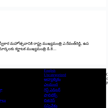
కార మహోత్సవానికి రాష్ట్ర ముఖ్యమంత్రి ఎ.రేవంత్‌రెడ్డి, ఉప
క్రమార్కలకు కర్ణాటక ముఖ్యమంత్రి డి.కె…
English
C
Uncategorized
©
ఆధ్యాత్మికం
P
ఎలమంద
లా
గెస్ట్ ఎడిటర్
పాలిటిక్స్
ాసాలు
బిజినెస్
సన్నివేశం