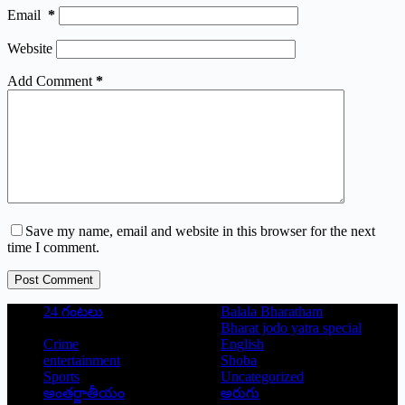
Email
*
Website
Add Comment
*
Save my name, email and website in this browser for the next
time I comment.
Post Comment
24 గంటలు
Balala Bharatham
Bharat jodo yatra special
Crime
English
entertainment
Shoba
Sports
Uncategorized
అంతర్జాతీయం
అరుగు