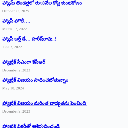
హ్యామ్‌ ‌టెండర్లలో రూ.8వేల కోట్ల కుంభకోణం
October 25, 2025
హ్యాపీ హొలీ….
March 17, 2022
హ్యాపీ బర్త్ ‌డే… హరీష్‌రావు..!
June 2, 2022
హ్యాట్రిక్‌ ‌సీఎంగా కేసీఆర్‌
December 2, 2023
హ్యాట్రిక్‌ విజయం సాధించబోతున్నాం
May 18, 2024
హ్యాట్రిక్ విజయం మరింత బాధ్యతను పెంచింది
December 9, 2023
హ్యాట్రిక్‌ ‌విక్టరీతో ఆశీర్వదించండి