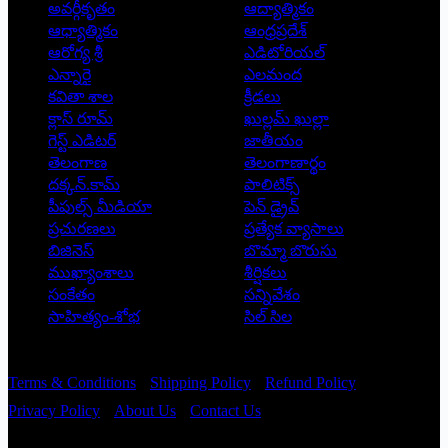
అవర్గీకృతం
ఆద్యాత్మికం
ఆధ్యాత్మికం
ఆంధ్రప్రదేశ్
ఆరోగ్య శ్రీ
ఎడిటోరియల్
ఎన్నారై
ఎలమంద
కవితా శాల
క్రీడలు
క్లాస్ రూమ్
ఖుల్లమ్ ఖుల్లా
గెస్ట్ ఎడిటర్
జాతీయం
తెలంగాణ
తెలంగాణార్థం
దక్కన్.కామ్
పాలిటిక్స్
పీపుల్స్ ‌మీడియా
పెన్ డ్రైవ్
ప్రచురణలు
ప్రత్యేక వ్యాసాలు
బిజినెస్
బొమ్మా బొరుసు
ముఖ్యాంశాలు
శీర్షికలు
సంకేతం
సన్నివేశం
సాహిత్యం-శోభ
సిల్ సిల
Copyright © 2026 - Prajatantra
Terms & Conditions
Shipping Policy
Refund Policy
Privacy Policy
About Us
Contact Us