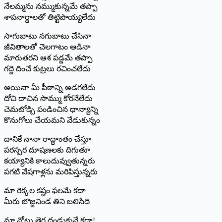
నేలమ్మను నమ్ముకున్నమే తప్పా
శాపనార్థాలతో తిట్టిపొయ్యలేదు
సాగుబాటు నగుబాటు చేసినా
జీవితాలతో చెలగాటం ఆడినా
మారుతరని ఆశ పడ్డమే తప్పా
గద్దె దించే కుట్రలు రచించలేదు
అయినా మీ పీఠాన్ని అడగలేదు
దోచి దాచిన సొమ్ము కోరనేలేదు
చెమటోడ్చి పండించిన ధాన్యాన్ని
కొనుగోలు చేయమని వేడుకున్నం
దానికే నానా రాద్ధాంతం చేస్తూ
పరస్పర దూషణలకు దిగుతూ
కయ్యానికి కాలుదువ్వుతున్నరు
పగటి వేషగాళ్లను మరిపిస్తున్నరు
మా రెక్కల కష్టం ఫలమే కదా
మీరు బొజ్జనిండ తిని బలిసేది
మా వోట్లు తెగ దండుకునే కదా!