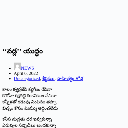
‘‘‌వడ్ల’’ యుద్ధం
NEWS
April 6, 2022
Uncategorized
,
శీర్షికలు
,
సాహిత్యం-శోభ
కాలం కళ్లెర్రజేసి కల్లోలం రేపినా
కొరోనా కక్షగట్టి కకావికలం చేసినా
కన్నీళ్లతో కడుపు నింపినం తప్పా
బిచ్చం కోసం మిమ్ము అర్థించలేదు
కనీస మద్దతు ధర ఇవ్వకున్నా
ఎరువుల సబ్సిడీలు అందకున్నా