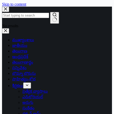
Skip to content
No results
ముఖ్యాంశాలు
జాతీయం
తెలంగాణ
ఆంధ్రప్రదేశ్
తెలంగాణార్థం
సన్నివేశం
బొమ్మా బొరుసు
సాహిత్యం-శోభ
శీర్షికలు
ప్రత్యేక వ్యాసాలు
ఎడిటోరియల్
అరుగు
సంకేతం
దక్కన్.కామ్