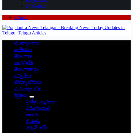
24 గంటలు
EPaper
ముఖ్యాంశాలు
జాతీయం
తెలంగాణ
ఆంధ్రప్రదేశ్
తెలంగాణార్థం
సన్నివేశం
బొమ్మా బొరుసు
సాహిత్యం-శోభ
శీర్షికలు
ప్రత్యేక వ్యాసాలు
ఎడిటోరియల్
అరుగు
సంకేతం
దక్కన్.కామ్