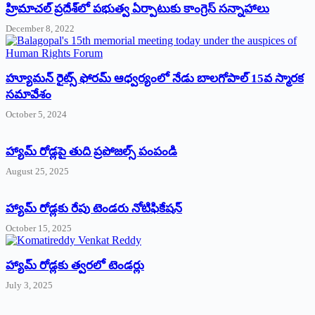
‌హ్రిమాచల్‌ ‌ప్రదేశ్‌లో పభుత్వ ఏర్పాటుకు కాంగ్రెస్‌ ‌సన్నాహాలు
December 8, 2022
హ్యూమన్‌ రైట్స్‌ ఫోరమ్‌ ఆధ్వర్యంలో నేడు బాలగోపాల్‌ 15వ స్మారక
సమావేశం
October 5, 2024
హ్యామ్‌ రోడ్లపై తుది ప్రపోజల్స్‌ పంపండి
August 25, 2025
హ్యామ్‌ రోడ్లకు రేపు టెండరు నోటిఫికేషన్‌
October 15, 2025
హ్యామ్‌ రోడ్లకు త్వరలో టెండర్లు
July 3, 2025