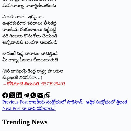
మహారాజులై రాజ్యాలేలుతుంది
పాలకులారా ! ఇకనైనా..
ఉత్తరకుమార శపధాలు తీసికట్టి
రాజకీయ రంకులాటలు కట్టిపెట్టి
వరి గింజలు కొనుగోలు చేయండి
అన్నదాతకు అండగా నిలువండి
కాదంటే వడ్ల పోరాటం పోటెత్తుడే
మీ రాజ్య పీఠాలు బీటలుబారుడే
(వరి ధాన్యంపై కేంద్ర రాష్ట్ర పాలకుల
కువైఖరికి నిరసనగా…)
– కోడిగూటి తిరుపతి :9573929493
Previous
Post
రాజకీయ సంక్షోభంలో పాకిస్తాన్‌.. ఆర్థిక సంక్షోభంలో శ్రీలంక
Next
Post
నా దారి రహదారి..!
Trending News