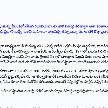
ుతున్న శ్రీలంకలో వేకువ ఝామూలాంటి తొలి సూర్య కిరణాల్లా ఆశా కిరణాల
ప్రధాని కుర్చీ నుంచి మహిందా రాజపక్సే తప్పుకున్నారు. ఆ దేశ కొత్త ప్రధాన
ా బాధ్యతలు తీసుకున్న ఈ 73 ఏళ్ళ రణిల్‌ ‌విక్రమ సింఘే ఆర్ధికంగా, రాజకీయ
 వెంటనే వారసత్వంగా రాజకీయ ఆరంగేట్రం చేశారు. 1977లో మొదటి సారి యునై
ీల మంత్రిగా పదవి పొందారు. శ్రీలంక దేశంలో దశాబ్దాల నుంచి కుటుంబాల పాల
గానే మొదటి అడుగులోనే రాజకీయంగా కీలక స్థానాలు పొందే అవకాశం రణిల్‌కు 
ు దఫాలుగా 1994 నుంచి 2001 వరకు, 2004 నుంచి 2015 వరకు శ్రీలంక ప్ర
న పదవీ భ్రష్టుణ్యి చేశారు. ఆ తర్వాత అనేక నాటకీయ పరిణామాలకు లంక వేదికగా
సీటు కూడా గెలుచుకోలేక పోయింది. అయితే ఎన్నికల్లో ఆ పార్టీకి వచ్చిన ఓట్ల
ఇప్పుడు ఒకే ఒక స్థానబలం ఉన్న రణీల్‌ ‌నాయకత్వం వహిస్తున్నారన్నమాట. శ