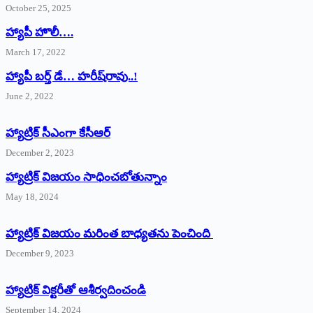
October 25, 2025
హ్యాపీ హొలీ….
March 17, 2022
హ్యాపీ బర్త్ ‌డే… హరీష్‌రావు..!
June 2, 2022
హ్యాట్రిక్‌ ‌సీఎంగా కేసీఆర్‌
December 2, 2023
హ్యాట్రిక్‌ విజయం సాధించబోతున్నాం
May 18, 2024
హ్యాట్రిక్ విజయం మరింత బాధ్యతను పెంచింది
December 9, 2023
హ్యాట్రిక్‌ ‌విక్టరీతో ఆశీర్వదించండి
September 14, 2024