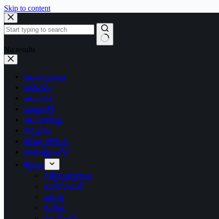
Skip to content
No results
ముఖ్యాంశాలు
జాతీయం
తెలంగాణ
ఆంధ్రప్రదేశ్
తెలంగాణార్థం
సన్నివేశం
బొమ్మా బొరుసు
సాహిత్యం-శోభ
శీర్షికలు
ప్రత్యేక వ్యాసాలు
ఎడిటోరియల్
అరుగు
సంకేతం
దక్కన్.కామ్