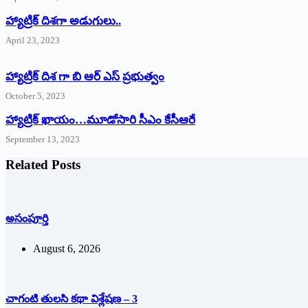
‌హ్యాట్రిక్‌ ‌దిశగా అడుగులు..
April 23, 2023
హ్యాట్రిక్ దిశ గా బి ఆర్ ఎస్ ప్రభుత్వం
October 5, 2023
హ్యాట్రిక్‌ ‌ఖాయం…మూడోసారి సీఎం కేసీఆరే
September 13, 2023
Related Posts
అసంపూర్తి
August 6, 2026
చాగంటి తులసి కథా విశ్లేషణ – 3