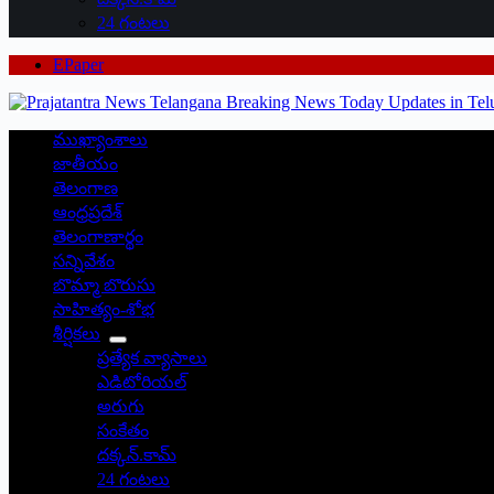
24 గంటలు
EPaper
ముఖ్యాంశాలు
జాతీయం
తెలంగాణ
ఆంధ్రప్రదేశ్
తెలంగాణార్థం
సన్నివేశం
బొమ్మా బొరుసు
సాహిత్యం-శోభ
శీర్షికలు
ప్రత్యేక వ్యాసాలు
ఎడిటోరియల్
అరుగు
సంకేతం
దక్కన్.కామ్
24 గంటలు