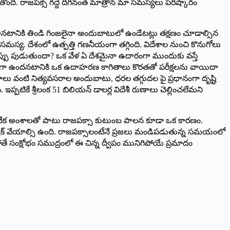
ంది. రాజపక్సే గద్దె దిగినంత మాత్రాన మా సమస్యలు పరిష్కారం
ు తినటానికి తిండి గింజలైనా అందుబాటులో ఉండేటట్లు తక్షణం చూడాల్సిన
మస్య. దేశంలో ఉత్పత్తి గణనీయంగా తగ్గింది. విదేశాల నుంచి కొనుగోలు
త్త అప్పు పుడుతుందా? ఒక వేళ ఏ దేశమైనా ఉదారంగా ముందుకు వస్తే
యనీయంగా ఉందనటానికి ఒక ఉదాహరణ కాగితాలు కొరతతో పరీక్షలను వాయిదా
షధాలు వంటి నిత్యవసరాల అందుబాటు, ధరల తగ్గుదల పై ప్రధానంగా దృష్టి
్పటికే శ్రీలంక 51 బిలియన్‌ ‌డాలర్ల విదేశీ రుణాలు చెల్లించలేమని
ిన అనేక అంశాలతో పాటు రాజపక్సా కుటుంబ పాలన కూడా ఒక కారణం.
బ్రేక్‌ ‌వేయాల్సి ఉంది. రాజపక్సాలంటేనే ప్రజలు మండిపడుతున్న సమయంలో
కపోతే సంక్షోభం సముద్రంలో ఈ చిన్న ద్వీపం మునిగిపోయే ప్రమాదం