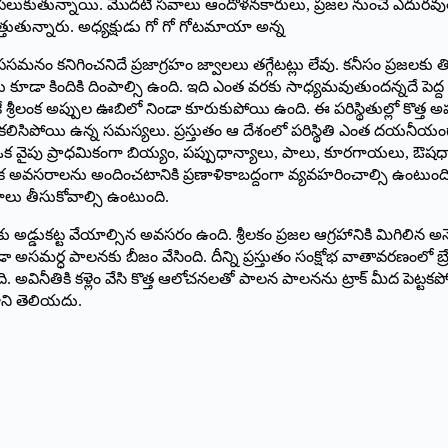
తం పలుకుతున్నాయి. మొదటి సవాలు ఆందోళనకారులు, ప్రజల నుంచే ఎదురవుతో
్తుతున్నారు. అధ్యక్షుడు గో గో గోటమాయా అన్న
ఉపసమనం కనిగించనిదే ప్రజాగ్రహం జ్వాలలు తగ్గేటట్లు లేవు. కనీసం ప్రజలక
ూడా కిందికి దింపాల్సి ఉంది. ఇది ఎంత వరకు సాధ్యమవుతుందన్నదే పెద్ద స
పటికే శ్రీలంక అప్పుల ఊబిలో నిండా కూరుకుపోయి ఉంది. ఈ పరిస్థితుల్లో కొ
ల్లా కలిసిపోయి ఉన్న సమస్యలు. ప్రస్తుతం ఆ దేశంలో పరిస్థితి ఎంత ద
 అంటే ఒక వైపు ప్రాధమికంగా బియ్యం, పప్పుధాన్యాలు, పాలు, కూరగాయలు, ఔ
ౌలిక అవసరాలను అందించటానికి ప్రణాళికాబద్దంగా వ్యవహరించాల్సి ఉంటుంది. ఇప
్ణయాలు తీసుకోవాల్సి ఉంటుంది.
 అడ్డుకట్ట వేయాల్సిన అవసరం ఉంది. శ్రీలకం ప్రజల ఆగ్రహానికి మిగిల
ా అసమర్ధ పాలనకు బీజం వేసింది. దీన్ని ప్రస్తుతం సంక్షోభ వాతావరణంలో 
 అవినీతికి కళ్లెం వేసి కొత్త ఆలోచనలతో పాలన పాలనను ట్రాక్‌ ‌మీద పెట్ట
కాని తెలియదు.