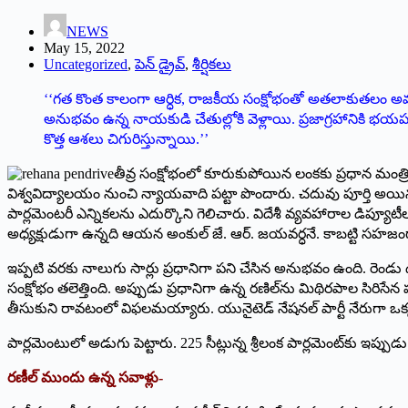
NEWS
May 15, 2022
Uncategorized
,
పెన్ డ్రైవ్
,
శీర్షికలు
‘‘‌గత కొంత కాలంగా ఆర్ధిక, రాజకీయ సంక్షోభంతో అతలాకుతలం అవ
అనుభవం ఉన్న నాయకుడి చేతుల్లోకి వెళ్లాయి. ప్రజాగ్రహానికి భయపడి 
కొత్త ఆశలు చిగురిస్తున్నాయి.’’
తీవ్ర సంక్షోభంలో కూరుకుపోయిన లంకకు ప్రధాన మంత్రిగ
‌విశ్వవిద్యాలయం నుంచి న్యాయవాది పట్టా పొందారు. చదువు పూర్తి అయిన
పార్లమెంటరీ ఎన్నికలను ఎదుర్కొని గెలిచారు. విదేశీ వ్యవహారాల డిప్యూట
అధ్యక్షుడుగా ఉన్నది ఆయన అంకుల్‌ ‌జే. ఆర్‌. ‌జయవర్ధనే. కాబట్టి సహజం
ఇప్పటి వరకు నాలుగు సార్లు ప్రధానిగా పని చేసిన అనుభవం ఉంది. రెండ
సంక్షోభం తలెత్తింది. అప్పుడు ప్రధానిగా ఉన్న రణిల్‌ను మిథిరపాల సిరిసే
తీసుకుని రావటంలో విఫలమయ్యారు. యునైటెడ్‌ ‌నేషనల్‌ ‌పార్టీ నేరుగా ఒక్క 
‌పార్లమెంటులో అడుగు పెట్టారు. 225 సీట్లున్న శ్రీలంక పార్లమెంట్‌కు 
రణీల్‌ ‌ముందు ఉన్న సవాళ్లు-