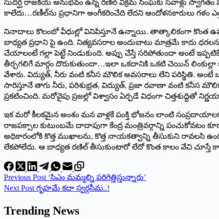
సుదీర్ఘ రాజకీయ అనుభవం ఉన్న రణీల్‌ ‌విక్రమ సింఘేకు సవాళ్లు స్వాగ
కాలేదు…రణీల్‌ను ప్రధానిగా అంగీకరించేది లేదని ఆందోళనకారులు గళం ఎత
నినాదాలు కొలంబో వీధుల్లో వినిపిస్తూనే ఉన్నాయి. తాత్కాలికంగా కొంత 
బాధ్యత ప్రధాని పై ఉంది. నిత్యవసరాల అందుబాటు మాత్రమే కాదు ధరలను క
చేయాలంటే గల్లా పెట్టే నిండుకుంది. అప్పు చేస్తే సరిపోతుందా అంటే ఇప్
తీర్చగలిగే మార్గం దొరుకుతుందా…ఇలా ఒకదానికి ఒకటి చెయిన్‌ ‌లింకు
వేశారు. విద్యుత్‌, ‌నీరు వంటి కనీస మౌలిక అవసరాలు లేని పరిస్థితి.
సారిస్తూనే తాగు నీరు, పరిశుభ్రత, విద్యుత్‌, ‌ప్రజా రవాణా వంటి కనీస మ
ప్రకటించింది. మరోవైపు ప్రజల్లో విశ్వాసం ఏర్పడే విధంగా చిత్తశుద్ధితో నిర
ఇక మరో కీలకమైన అంశం మన వాళ్లకే పంక్తి భోజనం లాంటి సంప్రదాయాలకు
రాజపక్సాల కుటుంబమే దాదాపుగా కేంద్ర మంత్రివర్గాన్ని పంచుకోవటం కూడ
అధికారంలోకి కొత్త ముఖాలను, కొత్త నాయకత్వాన్ని తీసుకుని రావలసి ఉంది.
లేకపోలేదు. ఆ బాధ్యత రణిల్‌ ‌తీసుకుంటారో లేదో కొంత కాలం వేచి చూస్తే 
Previous
Post
‘‌సిఎం మమ్మల్ని పరిగెత్తిస్తున్నారు’
Next
Post
గృహమే కదా స్వర్గసీమ..!
Trending News