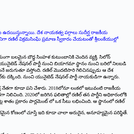
ు ఉదయిస్తున్నాయి. దేశ నాయకత్వ పగ్గాలు సుదీర్ఘ రాజకీయ
ిగా రణిల్‌ ‌విక్రమసింఘే ప్రమాణ స్వీకారం చేయటంతో శ్రీలంకేయుల్లో
ంగా బలమైన బౌద్ధ సింహళ కుటుంబానికి చెందిన వ్యక్తి. సిలోన్‌
టెడ్‌ ‌నేషనల్‌ ‌పార్టీ నుంచి బియాగమా స్థానం నుంచి బరిలో నిలబడి
నే జరుగుతూ వస్తోంది. రణిల్‌ ‌మొదటిసారి గెలిచినప్పుడు ఆ దేశ
దక్కింది. నుంచి యునైటెడ్‌ ‌నేషనల్‌ ‌పార్టీ నాయకుడిగా ఉన్నారు.
తిపక్ష నేతగా కూడా పని చేశారు. 2018లోనూ లంకలో ఇటువంటి రాజకీయ
 నిలిచింది. 2020లో జరిగిన ఫలితాల్లో రణిల్‌ ‌తన పార్టీని అధికారంలోకి
 శాతం ప్రకారం పార్లమెంట్‌ ‌లో ఒక సీటు లభించింది. ఆ స్థానంలో రణిల్‌
ాసనపరమైన కోణంలో చూస్తే ఇది కూడా చాలా అరుదైన, అనూహ్యమైన పరిస్థితే.