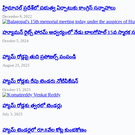
‌హ్రిమాచల్‌ ‌ప్రదేశ్‌లో పభుత్వ ఏర్పాటుకు కాంగ్రెస్‌ ‌సన్నాహాలు
December 8, 2022
హ్యూమన్‌ రైట్స్‌ ఫోరమ్‌ ఆధ్వర్యంలో నేడు బాలగోపాల్‌ 15వ స్మారక
October 5, 2024
హ్యామ్‌ రోడ్లపై తుది ప్రపోజల్స్‌ పంపండి
August 25, 2025
హ్యామ్‌ రోడ్లకు రేపు టెండరు నోటిఫికేషన్‌
October 15, 2025
హ్యామ్‌ రోడ్లకు త్వరలో టెండర్లు
July 3, 2025
హ్యామ్‌ ‌టెండర్లలో రూ.8వేల కోట్ల కుంభకోణం