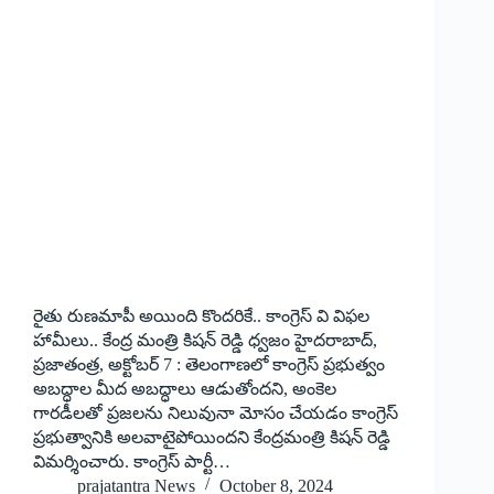
రైతు రుణ‌మాపీ అయింది కొంద‌రికే.. కాంగ్రెస్ వి విఫ‌ల
హామీలు.. కేంద్ర మంత్రి కిష‌న్ రెడ్డి ధ్వ‌జం హైద‌రాబాద్‌,
ప్ర‌జాతంత్ర‌, అక్టోబ‌ర్ 7 : తెలంగాణలో కాంగ్రెస్ ప్రభుత్వం
అబద్ధాల మీద అబద్ధాలు ఆడుతోంద‌ని, అంకెల
గారడీలతో ప్రజలను నిలువునా మోసం చేయడం కాంగ్రెస్
ప్రభుత్వానికి అలవాటైపోయిందని కేంద్రమంత్రి కిషన్ రెడ్డి
విమ‌ర్శించారు. కాంగ్రెస్ పార్టీ…
prajatantra News
October 8, 2024