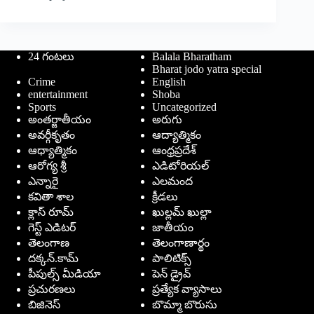
24 గంటలు
Balala Bharatham
Bharat jodo yatra special
Crime
English
entertainment
Shoba
Sports
Uncategorized
అంతర్జాతీయం
అరుగు
అవర్గీకృతం
ఆద్యాత్మికం
ఆధ్యాత్మికం
ఆంధ్రప్రదేశ్
ఆరోగ్య శ్రీ
ఎడిటోరియల్
ఎన్నారై
ఎలమంద
కవితా శాల
క్రీడలు
క్లాస్ రూమ్
ఖుల్లమ్ ఖుల్లా
గెస్ట్ ఎడిటర్
జాతీయం
తెలంగాణ
తెలంగాణార్థం
దక్కన్.కామ్
పాలిటిక్స్
పీపుల్స్ ‌మీడియా
పెన్ డ్రైవ్
ప్రచురణలు
ప్రత్యేక వ్యాసాలు
బిజినెస్
బొమ్మా బొరుసు