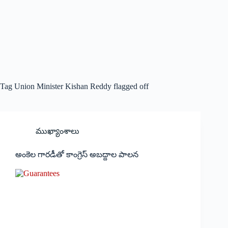
Tag
Union Minister Kishan Reddy flagged off
ముఖ్యాంశాలు
అంకెల గార‌డీతో కాంగ్రెస్ అబ‌ద్దాల పాల‌న‌