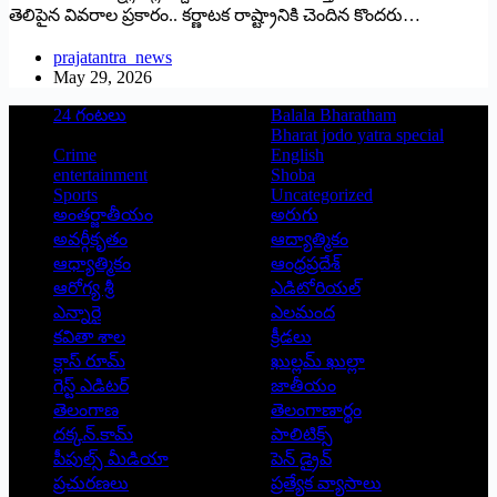
తెలిపైన వివరాల ప్రకారం.. కర్ణాటక రాష్ట్రానికి చెందిన కొందరు…
prajatantra_news
May 29, 2026
24 గంటలు
Balala Bharatham
Bharat jodo yatra special
Crime
English
entertainment
Shoba
Sports
Uncategorized
అంతర్జాతీయం
అరుగు
అవర్గీకృతం
ఆద్యాత్మికం
ఆధ్యాత్మికం
ఆంధ్రప్రదేశ్
ఆరోగ్య శ్రీ
ఎడిటోరియల్
ఎన్నారై
ఎలమంద
కవితా శాల
క్రీడలు
క్లాస్ రూమ్
ఖుల్లమ్ ఖుల్లా
గెస్ట్ ఎడిటర్
జాతీయం
తెలంగాణ
తెలంగాణార్థం
దక్కన్.కామ్
పాలిటిక్స్
పీపుల్స్ ‌మీడియా
పెన్ డ్రైవ్
ప్రచురణలు
ప్రత్యేక వ్యాసాలు