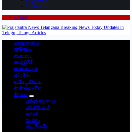
24 గంటలు
EPaper
ముఖ్యాంశాలు
జాతీయం
తెలంగాణ
ఆంధ్రప్రదేశ్
తెలంగాణార్థం
సన్నివేశం
బొమ్మా బొరుసు
సాహిత్యం-శోభ
శీర్షికలు
ప్రత్యేక వ్యాసాలు
ఎడిటోరియల్
అరుగు
సంకేతం
దక్కన్.కామ్