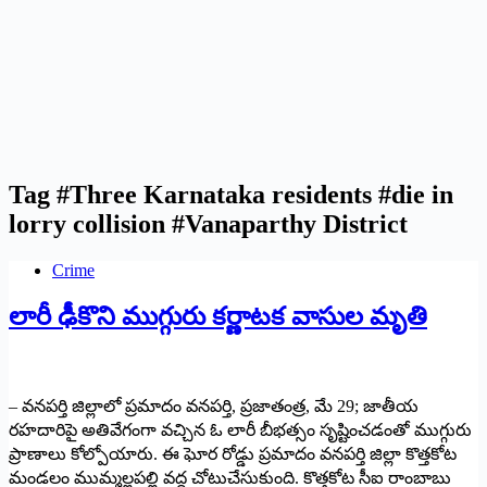
Tag
#Three Karnataka residents #die in
lorry collision #Vanaparthy District
Crime
లారీ ఢీకొని ముగ్గురు కర్ణాటక వాసుల మృతి
– వనపర్తి జిల్లాలో ప్రమాదం వనపర్తి, ప్రజాతంత్ర, మే 29; జాతీయ
రహదారిపై అతివేగంగా వచ్చిన ఓ లారీ బీభత్సం సృష్టించడంతో ముగ్గురు
ప్రాణాలు కోల్పోయారు. ఈ ఘోర రోడ్డు ప్రమాదం వనపర్తి జిల్లా కొత్తకోట
మండలం ముమ్మల్లపల్లి వద్ద చోటుచేసుకుంది. కొత్తకోట సీఐ రాంబాబు