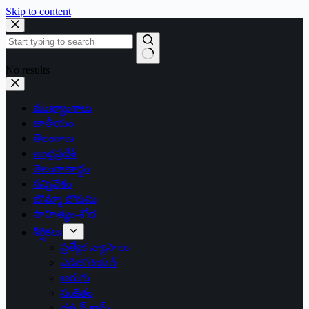
Skip to content
No results
ముఖ్యాంశాలు
జాతీయం
తెలంగాణ
ఆంధ్రప్రదేశ్
తెలంగాణార్థం
సన్నివేశం
బొమ్మా బొరుసు
సాహిత్యం-శోభ
శీర్షికలు
ప్రత్యేక వ్యాసాలు
ఎడిటోరియల్
అరుగు
సంకేతం
దక్కన్.కామ్