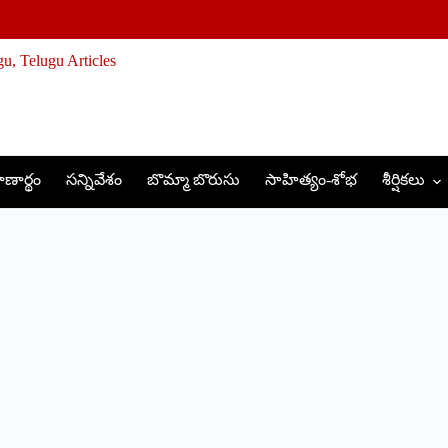
ణార్థం
సన్నివేశం
బొమ్మా బొరుసు
సాహిత్యం-శోభ
శీర్షికలు