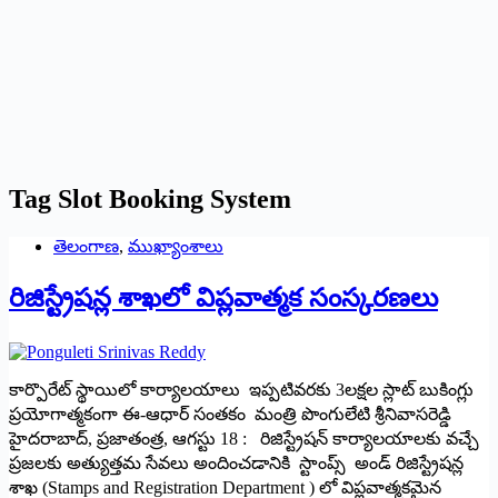
Tag
Slot Booking System
తెలంగాణ
,
ముఖ్యాంశాలు
రిజిస్ట్రేష‌న్ల శాఖ‌లో విప్లవాత్మక‌ సంస్కర‌ణ‌లు
కార్పొరేట్ స్థాయిలో కార్యాల‌యాలు ఇప్ప‌టివ‌ర‌కు 3ల‌క్ష‌ల స్లాట్ బుకింగ్లు
ప్ర‌యోగాత్మ‌కంగా ఈ-ఆధార్ సంత‌కం మంత్రి పొంగులేటి శ్రీ‌నివాస‌రెడ్డి
హైదరాబాద్, ప్ర‌జాతంత్ర‌, ఆగ‌స్టు 18 : రిజిస్ట్రేష‌న్ కార్యాల‌యాల‌కు వ‌చ్చే
ప్రజ‌ల‌కు అత్యుత్తమ సేవ‌లు అందించ‌డానికి స్టాంప్స్ అండ్‌ రిజిస్ట్రేష‌న్ల
శాఖ‌ (Stamps and Registration Department ) లో విప్లవాత్మక‌మైన