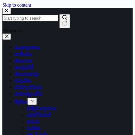
Skip to content
No results
ముఖ్యాంశాలు
జాతీయం
తెలంగాణ
ఆంధ్రప్రదేశ్
తెలంగాణార్థం
సన్నివేశం
బొమ్మా బొరుసు
సాహిత్యం-శోభ
శీర్షికలు
ప్రత్యేక వ్యాసాలు
ఎడిటోరియల్
అరుగు
సంకేతం
దక్కన్.కామ్