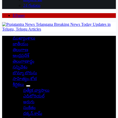
24 గంటలు
EPaper
ముఖ్యాంశాలు
జాతీయం
తెలంగాణ
ఆంధ్రప్రదేశ్
తెలంగాణార్థం
సన్నివేశం
బొమ్మా బొరుసు
సాహిత్యం-శోభ
శీర్షికలు
ప్రత్యేక వ్యాసాలు
ఎడిటోరియల్
అరుగు
సంకేతం
దక్కన్.కామ్