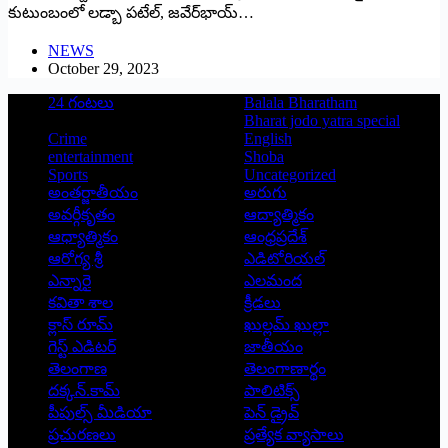
కుటుంబంలో లడ్బా పటేల్‌, జవేర్‌భాయ్‌…
NEWS
October 29, 2023
24 గంటలు
Balala Bharatham
Bharat jodo yatra special
Crime
English
entertainment
Shoba
Sports
Uncategorized
అంతర్జాతీయం
అరుగు
అవర్గీకృతం
ఆద్యాత్మికం
ఆధ్యాత్మికం
ఆంధ్రప్రదేశ్
ఆరోగ్య శ్రీ
ఎడిటోరియల్
ఎన్నారై
ఎలమంద
కవితా శాల
క్రీడలు
క్లాస్ రూమ్
ఖుల్లమ్ ఖుల్లా
గెస్ట్ ఎడిటర్
జాతీయం
తెలంగాణ
తెలంగాణార్థం
దక్కన్.కామ్
పాలిటిక్స్
పీపుల్స్ ‌మీడియా
పెన్ డ్రైవ్
ప్రచురణలు
ప్రత్యేక వ్యాసాలు