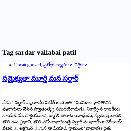
Tag
sardar vallabai patil
Uncategorized
,
ప్రత్యేక వ్యాసాలు
,
శీర్షికలు
సమైక్యతా మూర్తి మన సర్దార్‌
నేడు ‘‘సర్దార్‌ వల్లబాయ్‌ పటేల్‌ జయంతి’’ సువిశాల భారతానికి
పునాదులు వేసిన స్వాతంత్య్ర సమరయోధుడు, నికార్సైన రాజకీయ
నాయకుడు, న్యాయవాది, బర్దోలీ పోరాట యోధుడు, స్వతంత్ర భారత
తొలి ఉప ప్రధాని, తొలి హోంశాఖామంత్రి సర్దార్‌ వల్లభాయ్‌ జవేరీభాయ్‌
పటేల్‌ 31 అక్టోబర్‌ 1875న నాడియాడ్‌ గ్రామంలో సాధారణ రైతు