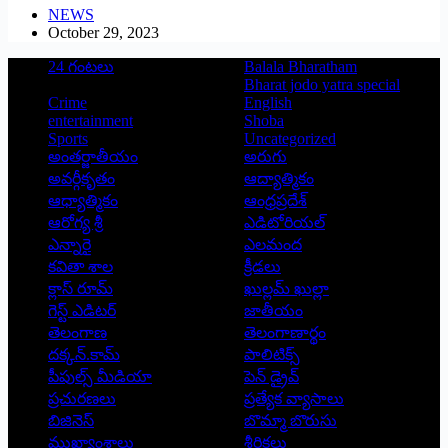
NEWS
October 29, 2023
24 గంటలు
Balala Bharatham
Bharat jodo yatra special
Crime
English
entertainment
Shoba
Sports
Uncategorized
అంతర్జాతీయం
అరుగు
అవర్గీకృతం
ఆద్యాత్మికం
ఆధ్యాత్మికం
ఆంధ్రప్రదేశ్
ఆరోగ్య శ్రీ
ఎడిటోరియల్
ఎన్నారై
ఎలమంద
కవితా శాల
క్రీడలు
క్లాస్ రూమ్
ఖుల్లమ్ ఖుల్లా
గెస్ట్ ఎడిటర్
జాతీయం
తెలంగాణ
తెలంగాణార్థం
దక్కన్.కామ్
పాలిటిక్స్
పీపుల్స్ ‌మీడియా
పెన్ డ్రైవ్
ప్రచురణలు
ప్రత్యేక వ్యాసాలు
బిజినెస్
బొమ్మా బొరుసు
ముఖ్యాంశాలు
శీర్షికలు