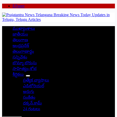
EPaper
ముఖ్యాంశాలు
జాతీయం
తెలంగాణ
ఆంధ్రప్రదేశ్
తెలంగాణార్థం
సన్నివేశం
బొమ్మా బొరుసు
సాహిత్యం-శోభ
శీర్షికలు
ప్రత్యేక వ్యాసాలు
ఎడిటోరియల్
అరుగు
సంకేతం
దక్కన్.కామ్
24 గంటలు