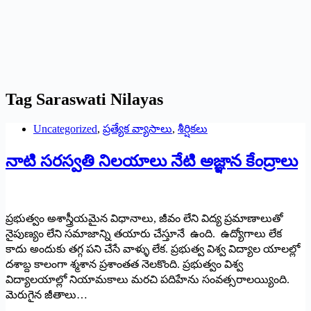
Tag
Saraswati Nilayas
Uncategorized
,
ప్రత్యేక వ్యాసాలు
,
శీర్షికలు
నాటి సరస్వతి నిలయాలు నేటి అజ్ఞాన కేంద్రాలు
ప్రభుత్వం అశాస్త్రీయమైన విధానాలు, జీవం లేని విద్య ప్రమాణాలుతో
నైపుణ్యం లేని సమాజాన్ని తయారు చేస్తూనే ఉంది. ఉద్యోగాలు లేక
కాదు అందుకు తగ్గ పని చేసే వాళ్ళు లేక. ప్రభుత్వ విశ్వ విద్యాల యాలల్లో
దశాబ్ద కాలంగా శ్మశాన ప్రశాంతత నెలకొంది. ప్రభుత్వం విశ్వ
విద్యాలయాల్లో నియామకాలు మరచి పదిహేను సంవత్సరాలయ్యింది.
మెరుగైన జీతాలు…