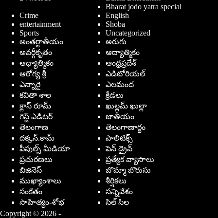
Bharat jodo yatra special
Crime
English
entertainment
Shoba
Sports
Uncategorized
అంతర్జాతీయం
అరుగు
అవర్గీకృతం
ఆద్యాత్మికం
ఆధ్యాత్మికం
ఆంధ్రప్రదేశ్
ఆరోగ్య శ్రీ
ఎడిటోరియల్
ఎన్నారై
ఎలమంద
కవితా శాల
క్రీడలు
క్లాస్ రూమ్
ఖుల్లమ్ ఖుల్లా
గెస్ట్ ఎడిటర్
జాతీయం
తెలంగాణ
తెలంగాణార్థం
దక్కన్.కామ్
పాలిటిక్స్
పీపుల్స్ ‌మీడియా
పెన్ డ్రైవ్
ప్రచురణలు
ప్రత్యేక వ్యాసాలు
బిజినెస్
బొమ్మా బొరుసు
ముఖ్యాంశాలు
శీర్షికలు
సంకేతం
సన్నివేశం
సాహిత్యం-శోభ
సిల్ సిల
Copyright © 2026 -