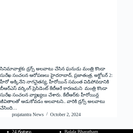
సినిమావాళ్లకు డ్రగ్స్ అలవాటు చేసిన ఘనుడు మంత్రి కొండా
సురేఖ సంచలన ఆరోపణలు హైదరాబాద్‌, ప్రజాతంత్ర, అక్టోబర్ 2:
హీరో అక్కినేని నాగచైతన్య, హీరోయిన్‌ ‌సమంత విడిపోవడానికి
బీఆర్‌ఎస్‌ ‌వర్కింగ్‌ ‌ప్రెసిడెంట్‌ ‌కేటీఆరే కారణమని మంత్రి కొండా
సురేఖ సంచలన వ్యాఖ్యలు చేశారు. కేటీఆర్‌కు హీరోయిన్ల
జీవితాలతో ఆడుకోవడం అలవాటని.. వారికి డ్రగ్స్ అలవాటు
చేసింది…
prajatantra News
October 2, 2024
24 గంటలు
Balala Bharatham