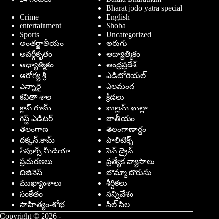
Bharat jodo yatra special
Crime
English
entertainment
Shoba
Sports
Uncategorized
అంతర్జాతీయం
అరుగు
అవర్గీకృతం
ఆద్యాత్మికం
ఆధ్యాత్మికం
ఆంధ్రప్రదేశ్
ఆరోగ్య శ్రీ
ఎడిటోరియల్
ఎన్నారై
ఎలమంద
కవితా శాల
క్రీడలు
క్లాస్ రూమ్
ఖుల్లమ్ ఖుల్లా
గెస్ట్ ఎడిటర్
జాతీయం
తెలంగాణ
తెలంగాణార్థం
దక్కన్.కామ్
పాలిటిక్స్
పీపుల్స్ ‌మీడియా
పెన్ డ్రైవ్
ప్రచురణలు
ప్రత్యేక వ్యాసాలు
బిజినెస్
బొమ్మా బొరుసు
ముఖ్యాంశాలు
శీర్షికలు
సంకేతం
సన్నివేశం
సాహిత్యం-శోభ
సిల్ సిల
Copyright © 2026 -