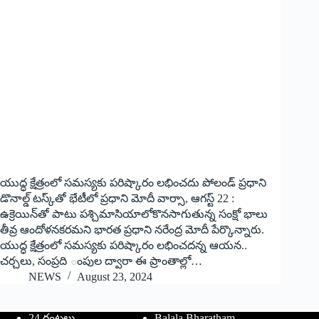
యుద్ధ క్షేత్రంలో సమస్యకు పరిష్కారం లభించదు పోలండ్‌ ‌ప్రధాని
డొనాల్డ్ ‌టస్క్‌తో భేటీలో ప్రధాని మోదీ వార్సా, ఆగస్ట్ 22 :
ఉ‌క్రెయిన్‌తో పాటు పశ్చిమాసియాలోకొనసాగుతున్న సంక్షో భాలు
తీవ్ర ఆందోళనకరమని భారత ప్రధాని నరేంద్ర మోదీ పేర్కొన్నారు.
యుద్ధ క్షేత్రంలో సమస్యకు పరిష్కారం లభించదన్న ఆయన..
చర్చలు, సంప్రది ంపుల ద్వారా ఈ ప్రాంతాల్లో…
NEWS
August 23, 2024
24 గంటలు
Balala Bharatham