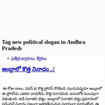
Tag
new political slogan in Andhra
Pradesh
ప్రత్యేక వ్యాసాలు
,
శీర్షికలు
ఆంధ్రాలో కొత్త నినాదం ..!
ఈ రోజు బాబు, పవన్ కు కొత్త స్లోగన్‌ దొరికింది. మునుపెన్నడూ ఆంధ్రాలో
ఈ స్లోగన్‌ను ఎవరూ వాడలేదు. కొత్త నినాదమిది. జనంలోకి సులువుగా
వెళుతుంది. అదే సనాతన ధర్మం. ఆంధ్రాలో సనాతన ధర్మం ప్రమాదంలో
పడిందనే నినాదం నిజంగా ఆకర్షణీయమైన నినాదంగా మారుతోంది. ఈ