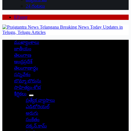
24 గంటలు
EPaper
ముఖ్యాంశాలు
జాతీయం
తెలంగాణ
ఆంధ్రప్రదేశ్
తెలంగాణార్థం
సన్నివేశం
బొమ్మా బొరుసు
సాహిత్యం-శోభ
శీర్షికలు
ప్రత్యేక వ్యాసాలు
ఎడిటోరియల్
అరుగు
సంకేతం
దక్కన్.కామ్