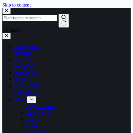
Skip to content
No results
ముఖ్యాంశాలు
జాతీయం
తెలంగాణ
ఆంధ్రప్రదేశ్
తెలంగాణార్థం
సన్నివేశం
బొమ్మా బొరుసు
సాహిత్యం-శోభ
శీర్షికలు
ప్రత్యేక వ్యాసాలు
ఎడిటోరియల్
అరుగు
సంకేతం
దక్కన్.కామ్