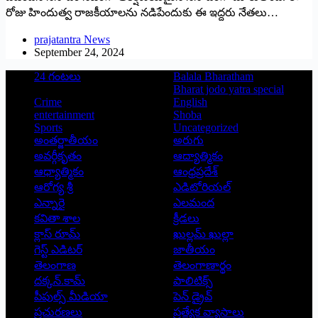
రోజు హిందుత్వ రాజకీయాలను నడిపేందుకు ఈ ఇద్దరు నేతలు…
prajatantra News
September 24, 2024
24 గంటలు
Balala Bharatham
Bharat jodo yatra special
Crime
English
entertainment
Shoba
Sports
Uncategorized
అంతర్జాతీయం
అరుగు
అవర్గీకృతం
ఆద్యాత్మికం
ఆధ్యాత్మికం
ఆంధ్రప్రదేశ్
ఆరోగ్య శ్రీ
ఎడిటోరియల్
ఎన్నారై
ఎలమంద
కవితా శాల
క్రీడలు
క్లాస్ రూమ్
ఖుల్లమ్ ఖుల్లా
గెస్ట్ ఎడిటర్
జాతీయం
తెలంగాణ
తెలంగాణార్థం
దక్కన్.కామ్
పాలిటిక్స్
పీపుల్స్ ‌మీడియా
పెన్ డ్రైవ్
ప్రచురణలు
ప్రత్యేక వ్యాసాలు