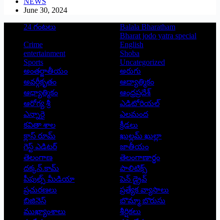
NEWS
June 30, 2024
24 గంటలు
Balala Bharatham
Bharat jodo yatra special
Crime
English
entertainment
Shoba
Sports
Uncategorized
అంతర్జాతీయం
అరుగు
అవర్గీకృతం
ఆద్యాత్మికం
ఆధ్యాత్మికం
ఆంధ్రప్రదేశ్
ఆరోగ్య శ్రీ
ఎడిటోరియల్
ఎన్నారై
ఎలమంద
కవితా శాల
క్రీడలు
క్లాస్ రూమ్
ఖుల్లమ్ ఖుల్లా
గెస్ట్ ఎడిటర్
జాతీయం
తెలంగాణ
తెలంగాణార్థం
దక్కన్.కామ్
పాలిటిక్స్
పీపుల్స్ ‌మీడియా
పెన్ డ్రైవ్
ప్రచురణలు
ప్రత్యేక వ్యాసాలు
బిజినెస్
బొమ్మా బొరుసు
ముఖ్యాంశాలు
శీర్షికలు