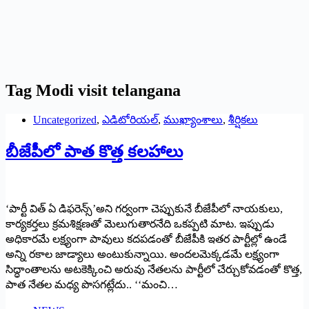
Tag
Modi visit telangana
Uncategorized
,
ఎడిటోరియల్
,
ముఖ్యాంశాలు
,
శీర్షికలు
బీజేపీలో పాత కొత్త కలహాలు
‘పార్టీ విత్ ఏ డిఫరెన్స్’అని గర్వంగా చెప్పుకునే బీజేపీలో నాయకులు,
కార్యకర్తలు క్రమశిక్షణతో మెలుగుతారనేది ఒకప్పటి మాట. ఇప్పుడు
అధికారమే లక్ష్యంగా పావులు కదపడంతో బీజేపీకి ఇతర పార్టీల్లో ఉండే
అన్ని రకాల జాడ్యాలు అంటుకున్నాయి. అందలమెక్కడమే లక్ష్యంగా
సిద్ధాంతాలను అటకెక్కించి అరువు నేతలను పార్టీలో చేర్చుకోవడంతో కొత్త,
పాత నేతల మధ్య పొసగట్లేదు.. ‘‘మంచి…