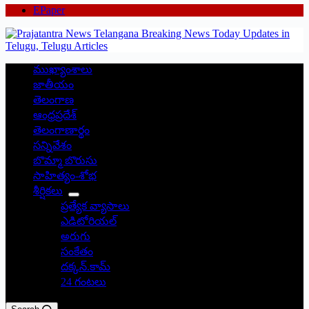
EPaper
ముఖ్యాంశాలు
జాతీయం
తెలంగాణ
ఆంధ్రప్రదేశ్
తెలంగాణార్థం
సన్నివేశం
బొమ్మా బొరుసు
సాహిత్యం-శోభ
శీర్షికలు
ప్రత్యేక వ్యాసాలు
ఎడిటోరియల్
అరుగు
సంకేతం
దక్కన్.కామ్
24 గంటలు