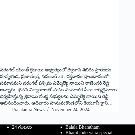
వరంగల్ యూత్ క్రెడాయి ఆధ్వర్యంలో రక్తదాన శిబిరం ప్రారంభం
హ‌న్మ‌కొండ‌, ప్ర‌జాతంత్ర‌, న‌వంబ‌ర్ 24 : ర‌క్త‌దానం ప్రాణ‌దానంతో
స‌మాన‌మ‌ని వ‌రంగ‌ల్ ప‌శ్చిమ ఎమ్మెల్యే నాయిని రాజేంద‌ర్ రెడ్డి
అన్నారు. భవన నిర్మాణాలతో పాటు సామాజిక సేవా కార్యక్రమాలు
నిర్వహిస్తున్న క్రెడాయి సంస్థ సభ్యులను ఎమ్మెల్యే నాయిని రెడ్డి
అభినందించారు. ఆదివారం హనుమకొండలోని కేయూసీ క్రాస్…
Prajatantra News
November 24, 2024
24 గంటలు
Balala Bharatham
Bharat jodo yatra special