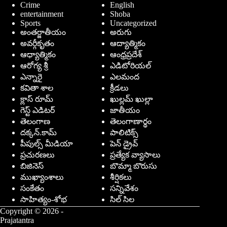
Crime
English
entertainment
Shoba
Sports
Uncategorized
అంతర్జాతీయం
అరుగు
అవర్గీకృతం
ఆద్యాత్మికం
ఆధ్యాత్మికం
ఆంధ్రప్రదేశ్
ఆరోగ్య శ్రీ
ఎడిటోరియల్
ఎన్నారై
ఎలమంద
కవితా శాల
క్రీడలు
క్లాస్ రూమ్
ఖుల్లమ్ ఖుల్లా
గెస్ట్ ఎడిటర్
జాతీయం
తెలంగాణ
తెలంగాణార్థం
దక్కన్.కామ్
పాలిటిక్స్
పీపుల్స్ ‌మీడియా
పెన్ డ్రైవ్
ప్రచురణలు
ప్రత్యేక వ్యాసాలు
బిజినెస్
బొమ్మా బొరుసు
ముఖ్యాంశాలు
శీర్షికలు
సంకేతం
సన్నివేశం
సాహిత్యం-శోభ
సిల్ సిల
Copyright © 2026 -
Prajatantra