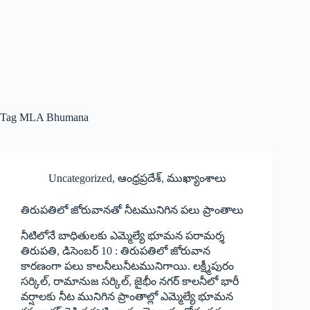
Tag
MLA Bhumana
Uncategorized
,
ఆంధ్రప్రదేశ్
,
ముఖ్యాంశాలు
తిరుపతిలో జోరువానతో నీటమునిగిన పలు ప్రాంతాలు
నీటిలోనే బాధితులకు ఎమ్మెల్యే భూమన పరామర్శ
తిరుపతి, డిసెంబర్‌ 10 : ‌తిరుపతిలో జోరువాన
కారణంగా పలు కాలనీలునీటమునిగాయి. లక్ష్మీపురం
సర్కిల్‌, ‌రామానుజ సర్కిల్‌, ‌జైభీం నగర్‌ ‌కాలనీలో భారీ
వర్షాలకు నీట మునిగిన ప్రాంతాల్లో ఎమ్మెల్యే భూమన