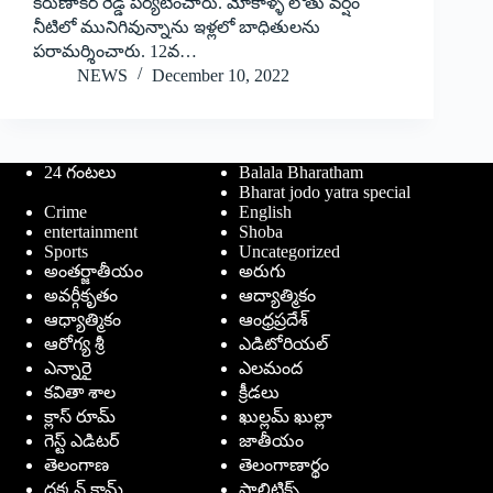
కరుణాకర్‌ ‌రెడ్డి పర్యటించారు. మోకాళ్ళ లోతు వర్షం
నీటిలో మునిగివున్నాను ఇళ్లలో బాధితులను
పరామర్శించారు. 12వ…
NEWS
December 10, 2022
24 గంటలు
Balala Bharatham
Bharat jodo yatra special
Crime
English
entertainment
Shoba
Sports
Uncategorized
అంతర్జాతీయం
అరుగు
అవర్గీకృతం
ఆద్యాత్మికం
ఆధ్యాత్మికం
ఆంధ్రప్రదేశ్
ఆరోగ్య శ్రీ
ఎడిటోరియల్
ఎన్నారై
ఎలమంద
కవితా శాల
క్రీడలు
క్లాస్ రూమ్
ఖుల్లమ్ ఖుల్లా
గెస్ట్ ఎడిటర్
జాతీయం
తెలంగాణ
తెలంగాణార్థం
దక్కన్.కామ్
పాలిటిక్స్