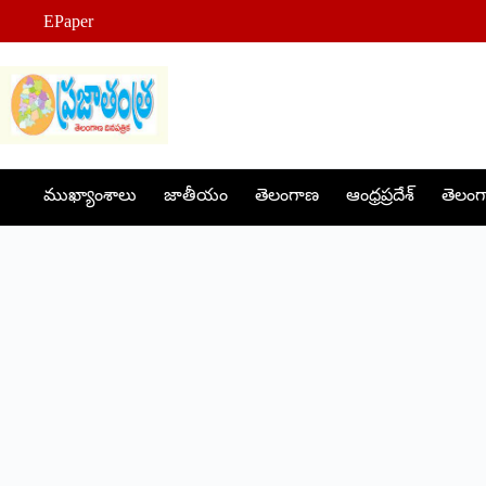
Skip
EPaper
to
content
ముఖ్యాంశాలు
జాతీయం
తెలంగాణ
ఆంధ్రప్రదేశ్
తెలంగా