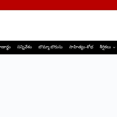
ణార్థం
సన్నివేశం
బొమ్మా బొరుసు
సాహిత్యం-శోభ
శీర్షికలు