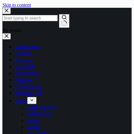
Skip to content
No results
ముఖ్యాంశాలు
జాతీయం
తెలంగాణ
ఆంధ్రప్రదేశ్
తెలంగాణార్థం
సన్నివేశం
బొమ్మా బొరుసు
సాహిత్యం-శోభ
శీర్షికలు
ప్రత్యేక వ్యాసాలు
ఎడిటోరియల్
అరుగు
సంకేతం
దక్కన్.కామ్