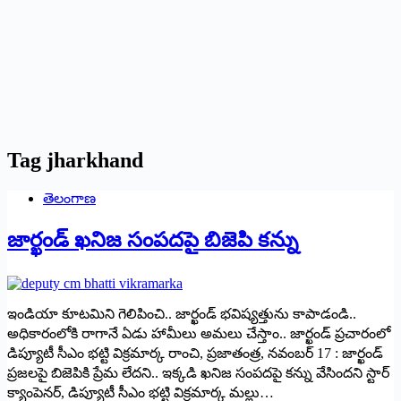
Tag
jharkhand
తెలంగాణ
జార్ఖండ్ ఖనిజ సంపదపై బిజెపి కన్ను
ఇండియా కూటమిని గెలిపించి.. జార్ఖండ్ భవిష్యత్తును కాపాడండి..
అధికారంలోకి రాగానే ఏడు హామీలు అమలు చేస్తాం.. జార్ఖండ్ ప్ర‌చారంలో
డిప్యూటీ సీఎం భ‌ట్టి విక్ర‌మార్క‌ రాంచి, ప్ర‌జాతంత్ర‌, న‌వంబ‌ర్ 17 : జార్ఖండ్
ప్రజలపై బిజెపికి ప్రేమ లేద‌ని.. ఇక్కడి ఖనిజ సంపదపై కన్ను వేసిందని స్టార్
క్యాంపెనర్, డిప్యూటీ సీఎం భట్టి విక్రమార్క మల్లు…