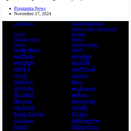
Prajatantra News
November 17, 2024
24 గంటలు
Balala Bharatham
Bharat jodo yatra special
Crime
English
entertainment
Shoba
Sports
Uncategorized
అంతర్జాతీయం
అరుగు
అవర్గీకృతం
ఆద్యాత్మికం
ఆధ్యాత్మికం
ఆంధ్రప్రదేశ్
ఆరోగ్య శ్రీ
ఎడిటోరియల్
ఎన్నారై
ఎలమంద
కవితా శాల
క్రీడలు
క్లాస్ రూమ్
ఖుల్లమ్ ఖుల్లా
గెస్ట్ ఎడిటర్
జాతీయం
తెలంగాణ
తెలంగాణార్థం
దక్కన్.కామ్
పాలిటిక్స్
పీపుల్స్ ‌మీడియా
పెన్ డ్రైవ్
ప్రచురణలు
ప్రత్యేక వ్యాసాలు
బిజినెస్
బొమ్మా బొరుసు