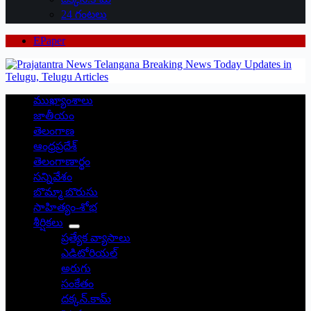
24 గంటలు
EPaper
ముఖ్యాంశాలు
జాతీయం
తెలంగాణ
ఆంధ్రప్రదేశ్
తెలంగాణార్థం
సన్నివేశం
బొమ్మా బొరుసు
సాహిత్యం-శోభ
శీర్షికలు
ప్రత్యేక వ్యాసాలు
ఎడిటోరియల్
అరుగు
సంకేతం
దక్కన్.కామ్