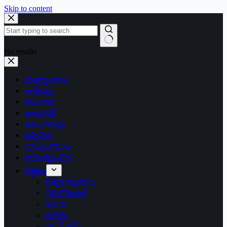
Skip to content
No results
ముఖ్యాంశాలు
జాతీయం
తెలంగాణ
ఆంధ్రప్రదేశ్
తెలంగాణార్థం
సన్నివేశం
బొమ్మా బొరుసు
సాహిత్యం-శోభ
శీర్షికలు
ప్రత్యేక వ్యాసాలు
ఎడిటోరియల్
అరుగు
సంకేతం
దక్కన్.కామ్