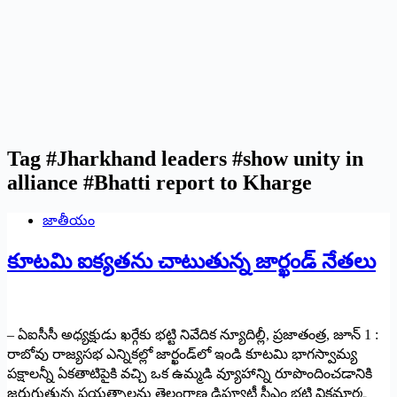
Tag
#Jharkhand leaders #show unity in
alliance #Bhatti report to Kharge
జాతీయం
కూట‌మి ఐక్య‌త‌ను చాటుతున్న జార్ఖండ్ నేత‌లు
– ఏఐసీసీ అధ్యక్షుడు ఖర్గేకు భట్టి నివేదిక న్యూదిల్లీ, ప్రజాతంత్ర, జూన్ 1 :
రాబోవు రాజ్యసభ ఎన్నికల్లో జార్ఖండ్‌లో ఇండి కూటమి భాగస్వామ్య
పక్షాలన్నీ ఏకతాటిపైకి వచ్చి ఒక ఉమ్మడి వ్యూహాన్ని రూపొందించడానికి
జరుగుతున్న ప్రయత్నాలను తెలంగాణ డిప్యూటీ సీఎం భట్టి విక్రమార్క