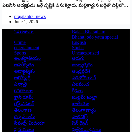
ఏఐసీసీ అధ్యక్షుడు ఖర్గే దృష్టికి తీసుకెళ్లారు. మల్లికార్జున ఖర్గేతో దిల్లీలో…
prajatantra_news
June 1, 2026
24 గంటలు
Balala Bharatham
Bharat jodo yatra special
Crime
English
entertainment
Shoba
Sports
Uncategorized
అంతర్జాతీయం
అరుగు
అవర్గీకృతం
ఆద్యాత్మికం
ఆధ్యాత్మికం
ఆంధ్రప్రదేశ్
ఆరోగ్య శ్రీ
ఎడిటోరియల్
ఎన్నారై
ఎలమంద
కవితా శాల
క్రీడలు
క్లాస్ రూమ్
ఖుల్లమ్ ఖుల్లా
గెస్ట్ ఎడిటర్
జాతీయం
తెలంగాణ
తెలంగాణార్థం
దక్కన్.కామ్
పాలిటిక్స్
పీపుల్స్ ‌మీడియా
పెన్ డ్రైవ్
ప్రచురణలు
ప్రత్యేక వ్యాసాలు