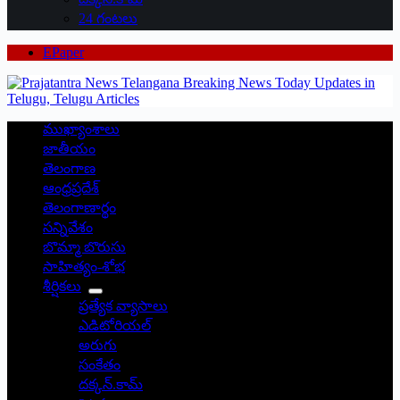
24 గంటలు
EPaper
ముఖ్యాంశాలు
జాతీయం
తెలంగాణ
ఆంధ్రప్రదేశ్
తెలంగాణార్థం
సన్నివేశం
బొమ్మా బొరుసు
సాహిత్యం-శోభ
శీర్షికలు
ప్రత్యేక వ్యాసాలు
ఎడిటోరియల్
అరుగు
సంకేతం
దక్కన్.కామ్