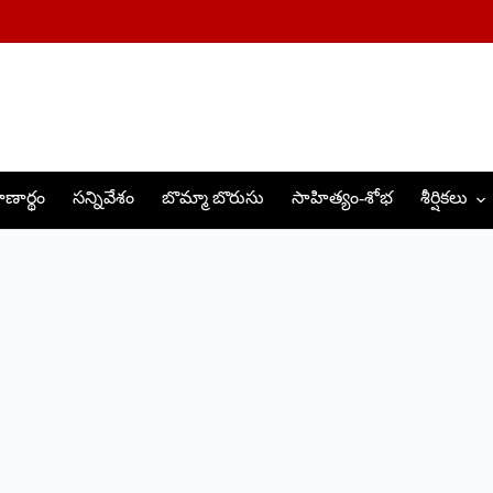
ణార్థం
సన్నివేశం
బొమ్మా బొరుసు
సాహిత్యం-శోభ
శీర్షికలు