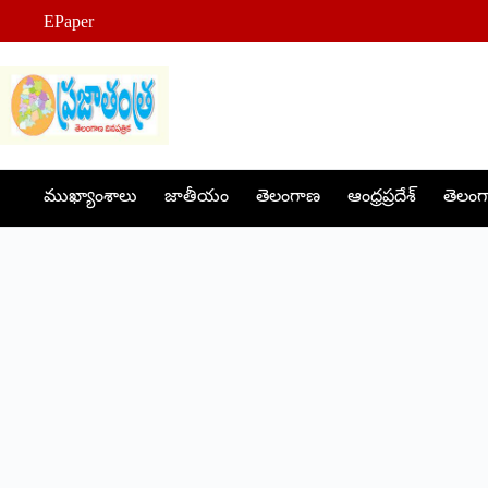
Skip
EPaper
to
content
ముఖ్యాంశాలు
జాతీయం
తెలంగాణ
ఆంధ్రప్రదేశ్
తెలంగా