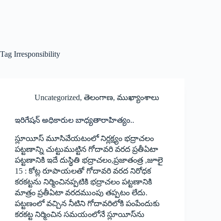
Tag
Irresponsibility
Uncategorized
,
తెలంగాణ
,
ముఖ్యాంశాలు
ఇరిగేషన్‌ అధికారుల బాధ్యతారాహిత్యం..
స్లూయీస్‌ ‌మూసివేయటంలో నిర్లక్ష్యం భద్రాచలం
పట్టణాన్ని చుట్టుముట్టిన గోదావరి వరద ప్రతీఏటా
పట్టణానికి ఇదే దుస్థితి భద్రాచలం,ప్రజాతంత్ర ,జూలై
15 : కోట్ల రూపాయలతో గోదావరి వరద నిరోధక
కరకట్టను నిర్మించినప్పటికి భద్రాచలం పట్టణానికి
మాత్రం ప్రతీఏటా వరదముంపు తప్పటం లేదు.
పట్టణంలో వచ్చిన నీటిని గోదావరిలోకి పంపేందుకు
కరకట్ట నిర్మించిన సమయంలోనే స్లూయీస్‌ను