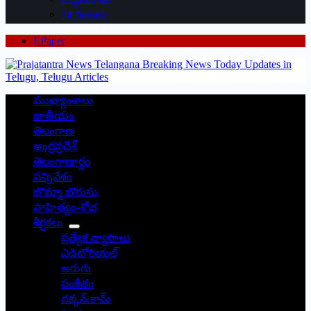
24 గంటలు
EPaper
ముఖ్యాంశాలు
జాతీయం
తెలంగాణ
ఆంధ్రప్రదేశ్
తెలంగాణార్థం
సన్నివేశం
బొమ్మా బొరుసు
సాహిత్యం-శోభ
శీర్షికలు
ప్రత్యేక వ్యాసాలు
ఎడిటోరియల్
అరుగు
సంకేతం
దక్కన్.కామ్