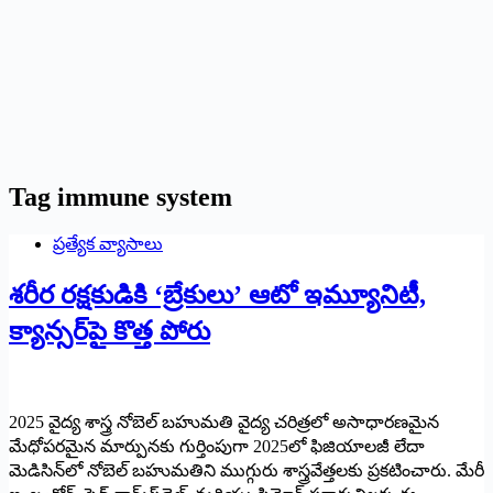
Tag
immune system
ప్రత్యేక వ్యాసాలు
శరీర రక్షకుడికి ‘బ్రేకులు’ ఆటో ఇమ్యూనిటీ,
క్యాన్సర్‌పై కొత్త పోరు
2025 వైద్య శాస్త్ర నోబెల్ బహుమతి వైద్య చరిత్రలో అసాధారణమైన
మేధోపరమైన మార్పునకు గుర్తింపుగా 2025లో ఫిజియాలజీ లేదా
మెడిసిన్‌లో నోబెల్ బహుమతిని ముగ్గురు శాస్త్రవేత్తలకు ప్రకటించారు. మేరీ