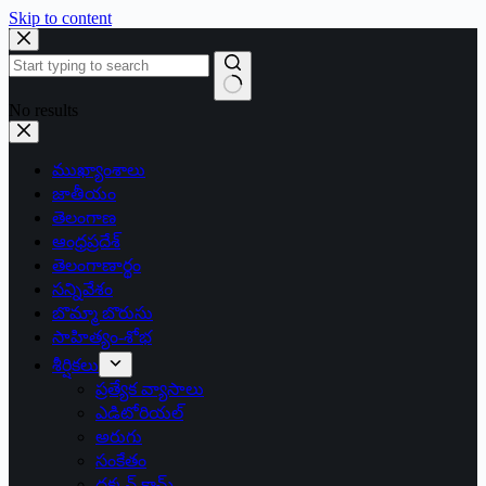
Skip to content
No results
ముఖ్యాంశాలు
జాతీయం
తెలంగాణ
ఆంధ్రప్రదేశ్
తెలంగాణార్థం
సన్నివేశం
బొమ్మా బొరుసు
సాహిత్యం-శోభ
శీర్షికలు
ప్రత్యేక వ్యాసాలు
ఎడిటోరియల్
అరుగు
సంకేతం
దక్కన్.కామ్