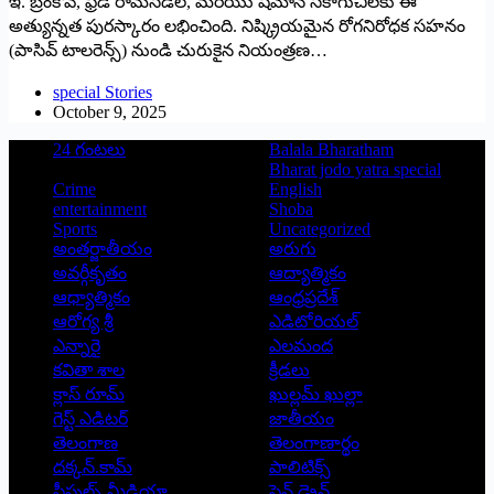
ఇ. బ్రంకోవ్, ఫ్రెడ్ రామ్‌స్‌డెల్, మరియు షిమోన్ సకాగుచిలకు ఈ
అత్యున్నత పురస్కారం లభించింది. నిష్క్రియమైన రోగనిరోధక సహనం
(పాసివ్ టాలరెన్స్) నుండి చురుకైన నియంత్రణ…
special Stories
October 9, 2025
24 గంటలు
Balala Bharatham
Bharat jodo yatra special
Crime
English
entertainment
Shoba
Sports
Uncategorized
అంతర్జాతీయం
అరుగు
అవర్గీకృతం
ఆద్యాత్మికం
ఆధ్యాత్మికం
ఆంధ్రప్రదేశ్
ఆరోగ్య శ్రీ
ఎడిటోరియల్
ఎన్నారై
ఎలమంద
కవితా శాల
క్రీడలు
క్లాస్ రూమ్
ఖుల్లమ్ ఖుల్లా
గెస్ట్ ఎడిటర్
జాతీయం
తెలంగాణ
తెలంగాణార్థం
దక్కన్.కామ్
పాలిటిక్స్
పీపుల్స్ ‌మీడియా
పెన్ డ్రైవ్