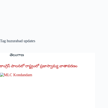
Tag
huzurabad updates
తెలంగాణ
కాంగ్రెస్ పాల‌న‌లో రాష్ట్రంలో ప్ర‌జాస్వామ్య వాతావ‌ర‌ణం