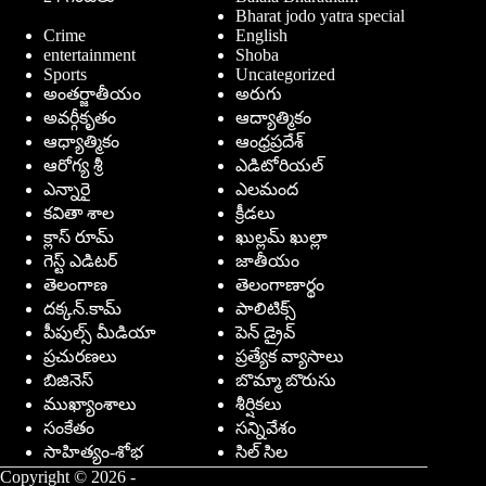
Bharat jodo yatra special
Crime
English
entertainment
Shoba
Sports
Uncategorized
అంతర్జాతీయం
అరుగు
అవర్గీకృతం
ఆద్యాత్మికం
ఆధ్యాత్మికం
ఆంధ్రప్రదేశ్
ఆరోగ్య శ్రీ
ఎడిటోరియల్
ఎన్నారై
ఎలమంద
కవితా శాల
క్రీడలు
క్లాస్ రూమ్
ఖుల్లమ్ ఖుల్లా
గెస్ట్ ఎడిటర్
జాతీయం
తెలంగాణ
తెలంగాణార్థం
దక్కన్.కామ్
పాలిటిక్స్
పీపుల్స్ ‌మీడియా
పెన్ డ్రైవ్
ప్రచురణలు
ప్రత్యేక వ్యాసాలు
బిజినెస్
బొమ్మా బొరుసు
ముఖ్యాంశాలు
శీర్షికలు
సంకేతం
సన్నివేశం
సాహిత్యం-శోభ
సిల్ సిల
Copyright © 2026 -