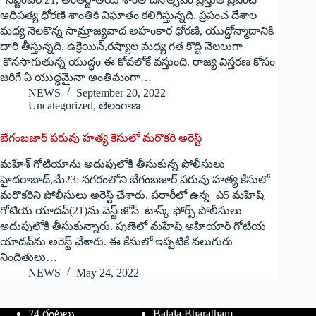
ఆధిపత్య ధోరణి శాంతికి విఘాతం కలిగిస్తున్నది. ప్రపంచ దేశాల
మధ్య నెలకొన్న సామ్రాజ్యవాద అహంకార ధోరణి, యుద్ధోన్మాదానికి
దారి తీస్తున్నది. ఉక్రెయిన్‌,‌రష్యాల మధ్య గత కొద్ది నెలలుగా
కొనసాగుతున్న యుద్ధం ఈ కోవలోకే వస్తుంది. రాజ్య విస్తరణ కోసం
జరిగే ఏ యుద్ధమైనా అంతిమంగా…
NEWS
September 20, 2022
Uncategorized
,
తెలంగాణ
బేగంబజార్‌ ‌పరువు హత్య కేసులో మరొకరి అరెస్ట్
‌మహేశ్‌ ‌గోటియాను అదుపులోకి తీసుకున్న పోలీసులు
హైదరాబాద్‌,‌మే23: నగరంలోని బేగంబజార్‌ ‌పరువు హత్య కేసులో
మరొకరిని పోలీసులు అరెస్ట్ ‌చేశారు. పరారీలో ఉన్న ఎ5 మహేష్‌
‌గోటియ యాదవ్‌(21)‌ను వెస్ట్ ‌జోన్‌ ‌టాస్క్ ‌ఫోర్స్ ‌పోలీసులు
అదుపులోకి తీసుకున్నారు. పుణెలో మహేష్‌ అహియార్‌ ‌గోటియ
యాదవ్‌ను అరెస్ట్ ‌చేశారు. ఈ కేసులో ఇప్పటికే నలుగురు
నిందితులు…
NEWS
May 24, 2022
24 గంటలు
Balala Bharatham